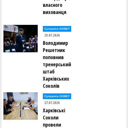
власного
вихованця
Суперліга GGBET
29.07.2026
Володимир
Решетник
поповнив
тренерський
штаб
Харківських
Соколів
Суперліга GGBET
27.07.2026
Харківські
Соколи
провели