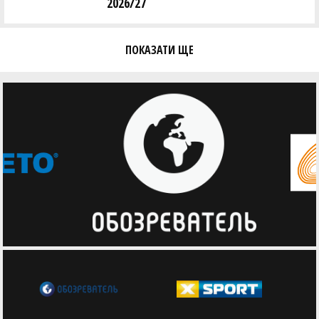
2026/27
ПОКАЗАТИ ЩЕ