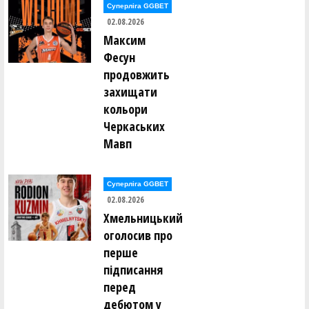
Суперліга GGBET
02.08.2026
Максим
Фесун
продовжить
захищати
кольори
Черкаських
Мавп
Суперліга GGBET
02.08.2026
Хмельницький
оголосив про
перше
підписання
перед
дебютом у