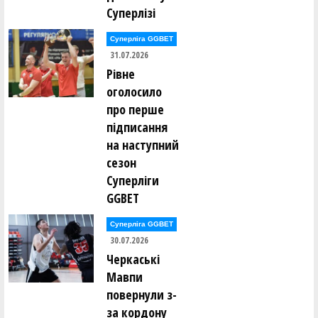
Суперлізі
Суперліга GGBET
31.07.2026
Рівне
оголосило
про перше
підписання
на наступний
сезон
Суперліги
GGBET
Суперліга GGBET
30.07.2026
Черкаські
Мавпи
повернули з-
за кордону