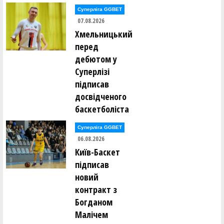
Суперліга GGBET
07.08.2026
Хмельницький
перед
дебютом у
Суперлізі
підписав
досвідченого
баскетболіста
Суперліга GGBET
06.08.2026
Київ-Баскет
підписав
новий
контракт з
Богданом
Малічем