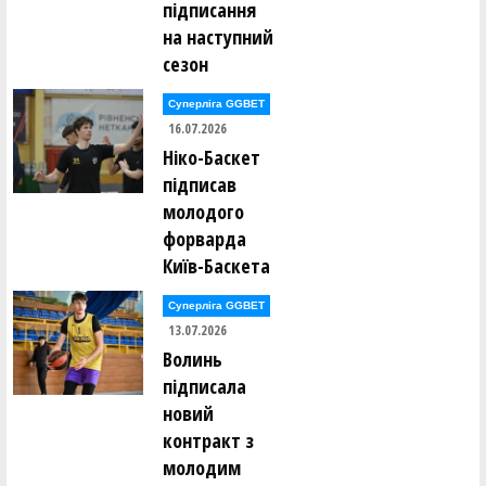
підписання
на наступний
сезон
Суперліга GGBET
16.07.2026
Ніко-Баскет
підписав
молодого
форварда
Київ-Баскета
Суперліга GGBET
13.07.2026
Волинь
підписала
новий
контракт з
молодим