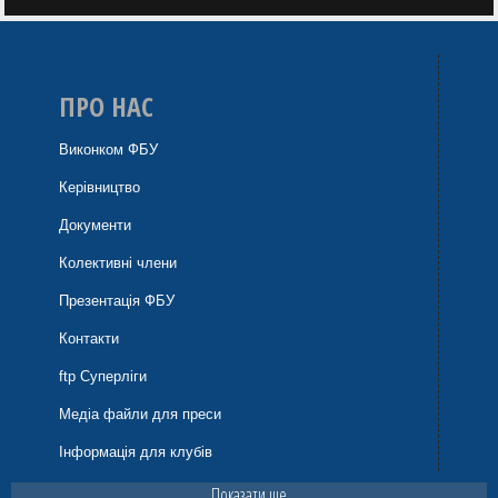
ПРО НАС
Виконком ФБУ
Керівництво
Документи
Колективні члени
Презентація ФБУ
Контакти
ftp Суперліги
Медіа файли для преси
Інформація для клубів
Показати ще