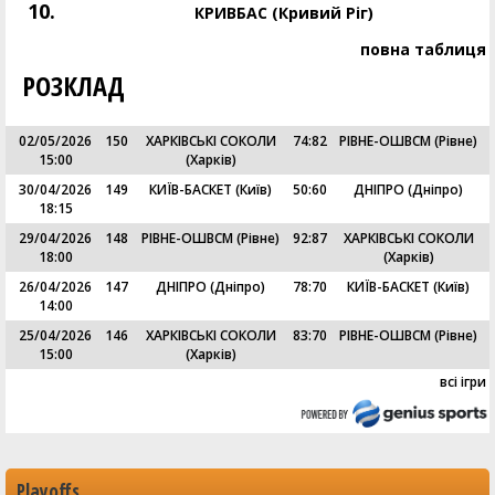
10.
КРИВБАС (Кривий Ріг)
повна таблиця
РОЗКЛАД
02/05/2026
150
ХАРКІВСЬКІ СОКОЛИ
74
:
82
РІВНЕ-ОШВСМ (Рівне)
15:00
(Харків)
30/04/2026
149
КИЇВ-БАСКЕТ (Київ)
50
:
60
ДНІПРО (Дніпрo)
18:15
29/04/2026
148
РІВНЕ-ОШВСМ (Рівне)
92
:
87
ХАРКІВСЬКІ СОКОЛИ
18:00
(Харків)
26/04/2026
147
ДНІПРО (Дніпрo)
78
:
70
КИЇВ-БАСКЕТ (Київ)
14:00
25/04/2026
146
ХАРКІВСЬКІ СОКОЛИ
83
:
70
РІВНЕ-ОШВСМ (Рівне)
15:00
(Харків)
всі ігри
Playoffs