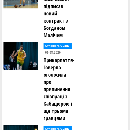
підписав
новий
контракт з
Богданом
Малічем
Суперліга GGBET
06.08.2026
Прикарпаття-
Говерла
оголосила
про
припинення
співпраці з
Кабацюрою і
ще трьома
гравцями
Суперліга GGBET