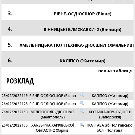
3.
РІВНЕ-ОСДЮСШОР (Рівне)
4.
ВІННИЦЬКІ БЛИСКАВКИ-2 (Вінниця)
5.
ХМЕЛЬНИЦЬКA ПОЛIТЕХНIКА-ДЮСШ№1 (Хмельниць
6.
КАЛІПСО (Житомир)
повна таблиця
РОЗКЛАД
25/02/2022
119
РІВНЕ-ОСДЮСШОР (Рівне)
КАЛІПСО (Житомир)
26/02/2022
128
РІВНЕ-ОСДЮСШОР (Рівне)
КАЛІПСО (Житомир)
26/02/2022
163
МЕЛІТОПОЛЬ-ДЮСШ№3
КОЗАЧКА-КПУ-ОДЮСШ
(Мелітополь)
(Запоріжжя)
26/02/2022
165
ХАІ-ЗБІРНА ХАРКІВСЬКОЇ
ПОЛТАВА Зб.Полтавської
ОБЛАСТІ-2 (Харків)
обл. (Полтава)