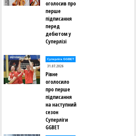
оголосив про
перше
підписання
перед
дебютом у
Суперлізі
Суперліга GGBET
31.07.2026
Рівне
оголосило
про перше
підписання
на наступний
сезон
Суперліги
GGBET