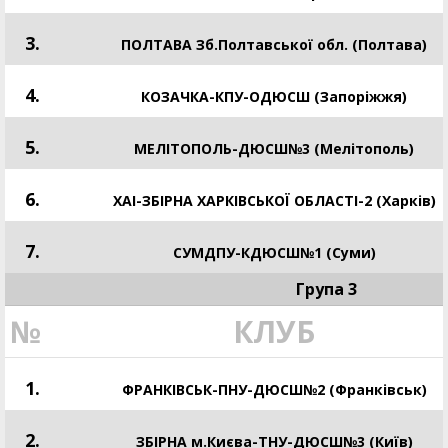
3.
ПОЛТАВА Зб.Полтавської обл. (Полтава)
4.
КОЗАЧКА-КПУ-ОДЮСШ (Запоріжжя)
5.
МЕЛІТОПОЛЬ-ДЮСШ№3 (Мелітополь)
6.
ХАІ-ЗБІРНА ХАРКІВСЬКОЇ ОБЛАСТІ-2 (Харків)
7.
СУМДПУ-КДЮСШ№1 (Суми)
Група 3
№
КЛУБ
1.
ФРАНКІВСЬК-ПНУ-ДЮСШ№2 (Франківськ)
2.
ЗБІРНА м.Києва-ТНУ-ДЮСШ№3 (Київ)