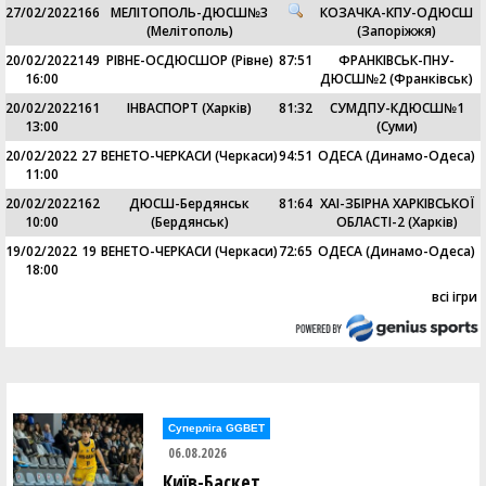
27/02/2022
166
МЕЛІТОПОЛЬ-ДЮСШ№3
КОЗАЧКА-КПУ-ОДЮСШ
(Мелітополь)
(Запоріжжя)
20/02/2022
149
РІВНЕ-ОСДЮСШОР (Рівне)
87
:
51
ФРАНКІВСЬК-ПНУ-
16:00
ДЮСШ№2 (Франківськ)
20/02/2022
161
ІНВАСПОРТ (Харків)
81
:
32
СУМДПУ-КДЮСШ№1
13:00
(Суми)
20/02/2022
27
ВЕНЕТО-ЧЕРКАСИ (Черкаси)
94
:
51
ОДЕСА (Динамо-Одеса)
11:00
20/02/2022
162
ДЮСШ-Бердянськ
81
:
64
ХАІ-ЗБІРНА ХАРКІВСЬКОЇ
10:00
(Бердянськ)
ОБЛАСТІ-2 (Харків)
19/02/2022
19
ВЕНЕТО-ЧЕРКАСИ (Черкаси)
72
:
65
ОДЕСА (Динамо-Одеса)
18:00
всі ігри
Суперліга GGBET
06.08.2026
Київ-Баскет