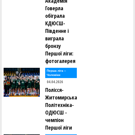
Академія
Говерла
обіграла
КДЮСШ-
Південне і
виграла
бронзу
Першої ліги:
фотогалерея
Перша лiга –
Чоловiки
04.04.2026
Полісся-
Житомирська
Політехніка-
ОДЮСШ -
чемпіон
Першої ліги