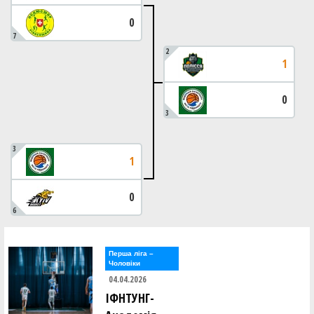
0
7
2
1
0
3
3
1
0
6
Перша лiга –
Чоловiки
04.04.2026
ІФНТУНГ-