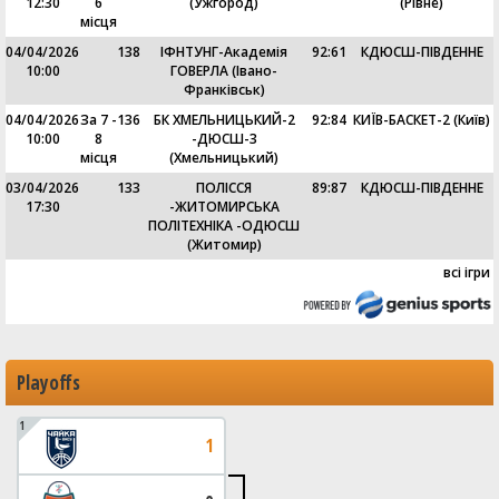
12:30
6
(Ужгород)
(Рівне)
місця
04/04/2026
138
ІФНТУНГ-Академія
92
:
61
КДЮСШ-ПІВДЕННЕ
10:00
ГОВЕРЛА (Івано-
Франківськ)
04/04/2026
За 7 -
136
БК ХМЕЛЬНИЦЬКИЙ-2
92
:
84
КИЇВ-БАСКЕТ-2 (Київ)
10:00
8
-ДЮСШ-3
місця
(Хмельницький)
03/04/2026
133
ПОЛІССЯ
89
:
87
КДЮСШ-ПІВДЕННЕ
17:30
-ЖИТОМИРСЬКА
ПОЛІТЕХНІКА -ОДЮСШ
(Житомир)
всі ігри
Playoffs
1
1