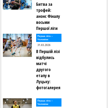
Битва за
трофей:
анонс Фіналу
восьми
Першої ліги
Перша лiга –
Чоловiки
31.03.2026
В Першій лізі
відбулись
матчі
другого
етапу в
Луцьку:
фотогалерея
Перша лiга –
Чоловiки