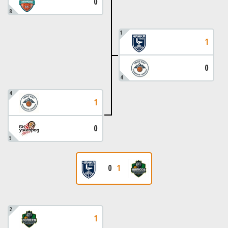
0
8
1
1
0
4
4
1
0
5
0
1
2
1