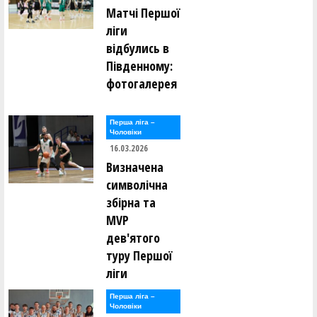
Матчі Першої
ліги
відбулись в
Південному:
фотогалерея
Перша лiга –
Чоловiки
16.03.2026
Визначена
символічна
збірна та
MVP
дев'ятого
туру Першої
ліги
Перша лiга –
Чоловiки