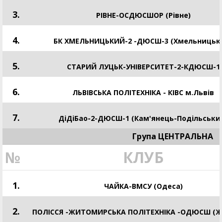
3.
РІВНЕ-ОСДЮСШОР (Рівне)
4.
БК ХМЕЛЬНИЦЬКИЙ-2 -ДЮСШ-3 (Хмельницьк
5.
СТАРИЙ ЛУЦЬК-УНІВЕРСИТЕТ-2-КДЮСШ-1
6.
ЛЬВІВСЬКА ПОЛІТЕХНІКА - КІВС м.Львів
7.
ДіДіБао-2-ДЮСШ-1 (Кам'янець-Подільськи
Група ЦЕНТРАЛЬНА
№
КЛУБ
1.
ЧАЙКА-ВМСУ (Одеса)
2.
ПОЛІССЯ -ЖИТОМИРСЬКА ПОЛІТЕХНІКА -ОДЮСШ (