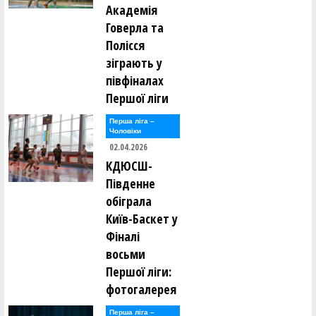
Академія
Говерла та
Полісся
зіграють у
півфіналах
Першої ліги
Перша лiга –
Чоловiки
02.04.2026
КДЮСШ-
Південне
обіграла
Київ-Баскет у
Фіналі
восьми
Першої ліги:
фотогалерея
Перша лiга –