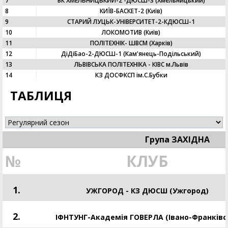
7
БК ХМЕЛЬНИЦЬКИЙ-2 -ДЮСШ-3 (Хмельницький)
8
КИЇВ-БАСКЕТ-2 (Київ)
9
СТАРИЙ ЛУЦЬК-УНІВЕРСИТЕТ-2-КДЮСШ-1
10
ЛОКОМОТИВ (Київ)
11
ПОЛІТЕХНІК- ШВСМ (Харків)
12
ДіДіБао-2-ДЮСШ-1 (Кам'янець-Подільський)
13
ЛЬВІВСЬКА ПОЛІТЕХНІКА - КІВС м.Львів
14
КЗ ДОСФКСП ім.С.Бубки
ТАБЛИЦЯ
Група ЗАХІДНА
№
КЛУБ
1.
УЖГОРОД - КЗ ДЮСШ (Ужгород)
2.
ІФНТУНГ-Академія ГОВЕРЛА (Івано-Франківс