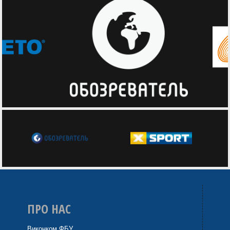
ПРО НАС
Виконком ФБУ