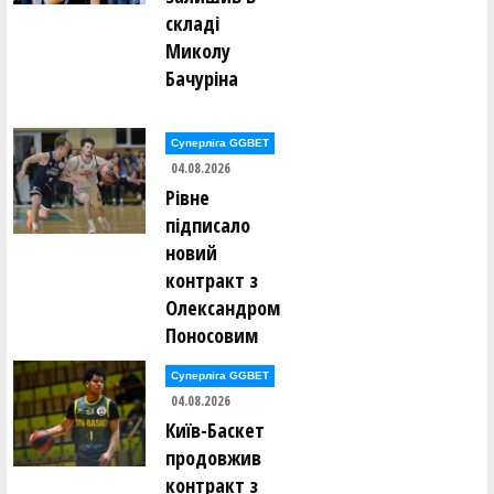
складі
Миколу
Бачуріна
Суперліга GGBET
04.08.2026
Рівне
підписало
новий
контракт з
Олександром
Поносовим
Суперліга GGBET
04.08.2026
Київ-Баскет
продовжив
контракт з