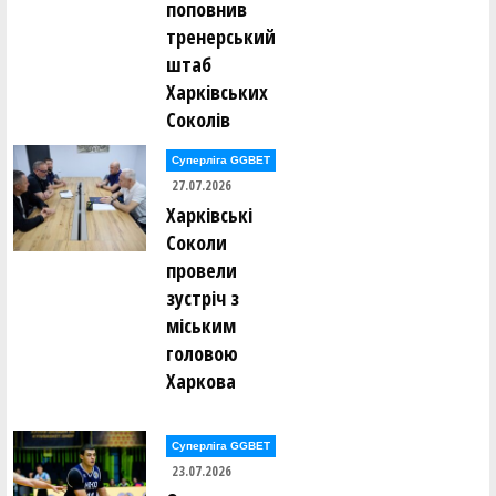
поповнив
тренерський
штаб
Харківських
Соколів
Суперліга GGBET
27.07.2026
Харківські
Соколи
провели
зустріч з
міським
головою
Харкова
Суперліга GGBET
23.07.2026