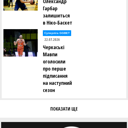
Олександр
Гарбар
залишиться
в Ніко-Баскет
Суперліга GGBET
22.07.2026
Черкаські
Мавпи
оголосили
про перше
підписання
на наступний
сезон
ПОКАЗАТИ ЩЕ