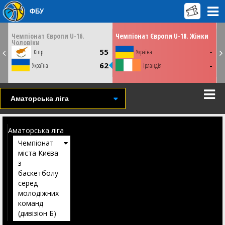
ФБУ
ЦЮ
СУБОТУ
СУБОТУ
08 серпня
08 серпня
0
13:30
22:00
и
Чемпіонат Європи U-16.
Чемпіонат Європи U-18. Жінки
Ч
Чоловіки
Ч
Тулча, Румунія
Скоп'є, Пів. Македонія
0
55
-
Кіпр
Україна
СТАТИСТИКА
СТАТИСТИКА
НОВИНА
НОВИНА
2
62
-
Україна
Ірландія
ВІДЕО
ВІДЕО
Аматорська ліга
Аматорська ліга
Чемпіонат
міста Києва
з
баскетболу
серед
молодіжних
команд
(дивізіон Б)