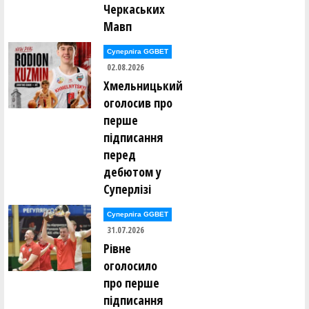
Черкаських
Мавп
Суперліга GGBET
02.08.2026
Хмельницький
оголосив про
перше
підписання
перед
дебютом у
Суперлізі
Суперліга GGBET
31.07.2026
Рівне
оголосило
про перше
підписання