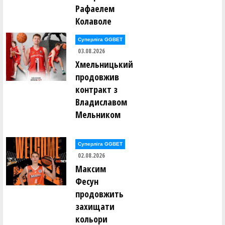
Рафаелем
Колаволе
Суперліга GGBET
03.08.2026
Хмельницький
продовжив
контракт з
Владиславом
Мельником
Суперліга GGBET
02.08.2026
Максим
Фесун
продовжить
захищати
кольори