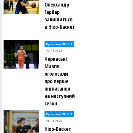
Олександр
Гарбар
залишиться
в Ніко-Баскет
Суперліга GGBET
22.07.2026
Черкаські
Мавпи
оголосили
про перше
підписання
на наступний
сезон
Суперліга GGBET
16.07.2026
Ніко-Баскет