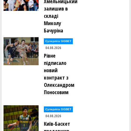
Хмельницький
залишив в
складі
Миколу
Бачуріна
Суперліга GGBET
04.08.2026
Рівне
підписало
новий
контракт з
Олександром
Поносовим
Суперліга GGBET
04.08.2026
Київ-Баскет