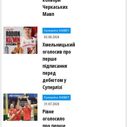
Черкаських
Мавп
Суперліга GGBET
02.08.2026
Хмельницький
оголосив про
перше
підписання
перед
дебютом у
Суперлізі
Суперліга GGBET
31.07.2026
Рівне
оголосило
про перше