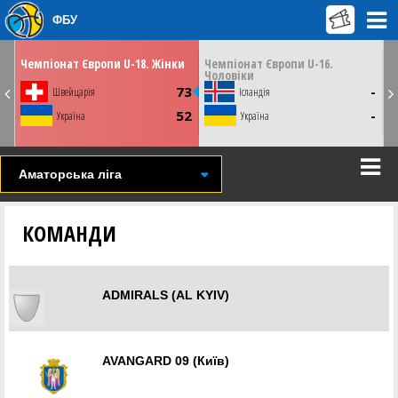
ФБУ
ЛЮ
ВІВТОРОК
СЕРЕДУ
04 серпня
05 серпня
30
13:30
13:30
и
Чемпіонат Європи U-18. Жінки
Чемпіонат Європи U-16.
Ч
Чоловіки
Ч
Тулча, Румунія
Тулча, Румунія
9
73
-
Швейцарія
Ісландія
СТАТИСТИКА
СТАТИСТИКА
НОВИНА
НОВИНА
0
52
-
Україна
Україна
ВІДЕО
ВІДЕО
Аматорська ліга
КОМАНДИ
ADMIRALS (AL KYIV)
AVANGARD 09 (Київ)