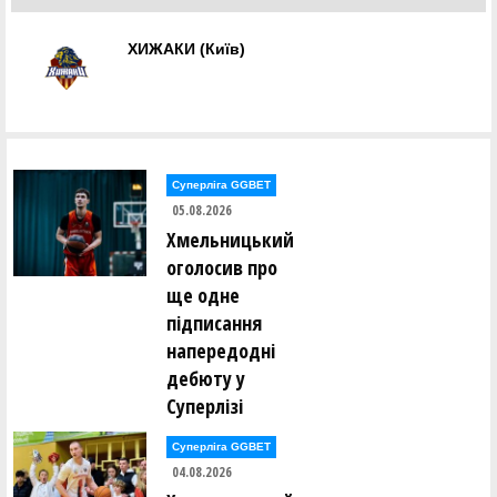
ХИЖАКИ (Київ)
Київ
Суперліга GGBET
05.08.2026
Хмельницький
оголосив про
ще одне
підписання
напередодні
дебюту у
Суперлізі
Суперліга GGBET
04.08.2026