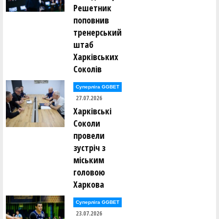
Решетник
поповнив
тренерський
штаб
Харківських
Соколів
Суперліга GGBET
27.07.2026
Харківські
Соколи
провели
зустріч з
міським
головою
Харкова
Суперліга GGBET
23.07.2026