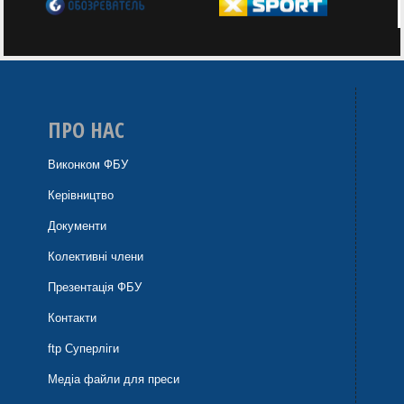
ПРО НАС
Виконком ФБУ
Керівництво
Документи
Колективні члени
Презентація ФБУ
Контакти
ftp Суперліги
Медіа файли для преси