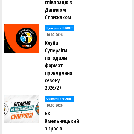
співпрацю з
Данилом
Стрижаком
Суперліга GGBET
10.07.2026
Клуби
Суперліги
погодили
формат
проведення
сезону
2026/27
Суперліга GGBET
10.07.2026
БК
Хмельницький
зіграє в