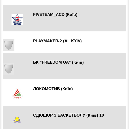
Київ
FIVETEAM_ACD (Київ)
Київ
PLAYMAKER-2 (AL KYIV)
БК "FREEDOM UA" (Київ)
Київ
ЛОКОМОТИВ (Київ)
Київ
СДЮШОР З БАСКЕТБОЛУ (Київ) 10
Київ