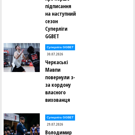
підписання
на наступний
сезон
Суперліги
GGBET
Суперліга GGBET
30.07.2026
Черкаські
Мавпи
повернули з-
за кордону
власного
вихованця
Суперліга GGBET
29.07.2026
Володимир