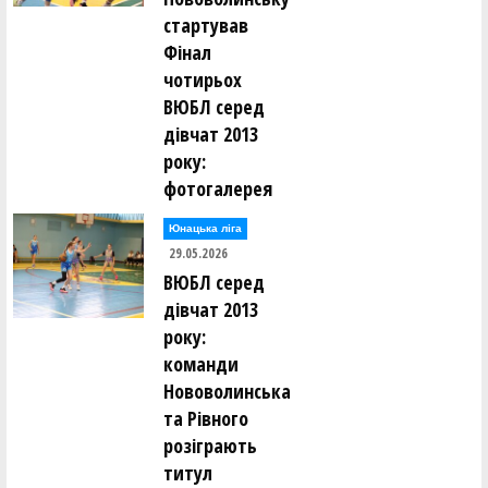
стартував
Фінал
чотирьох
ВЮБЛ серед
дівчат 2013
року:
фотогалерея
Юнацька ліга
29.05.2026
ВЮБЛ серед
дівчат 2013
року:
команди
Нововолинська
та Рівного
розіграють
титул