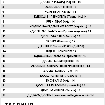
4
ДЮСШ-7-РЕКОРД (Харків) 14
5
ОСДЮСШОР (Рівне) 14
6
PUSH TEAM (Харків)-14
7
КДЮСШ-БК ТЕРНОПІЛЬ (Тернопіль)14
8
PUSH-TEAM (Київ) 14
9
ЧОДЮСШ-АКАДЕМІЯ ЧЕБАСКЕТ (Чернівці) 14
10
КДЮСШ №4-PushTeam (Кропивницький) 14
11
ДЮСШ "ФАСТІВ" (Фастів) 14
12
СК БАРС (Полтава) 14
13
СДЮСШОР №5 — 2014(1) (Дніпро)
14
ОКДЮСШ (Чернігів) 14
15
КДЮСШ ім.Кисельова (Кременчук) 14
16
ДЮСШ-12 (Запоріжжя) 14
17
АКАДЕМІЯ ГОВЕРЛА (Івано-Франківськ)-14
18
ДЮСШ "КОЛОС" (Бар) 14
19
ДЮСШ "ОЛІМПІЯ" (Лозова) 14
20
БК ХИЖАКИ (Київ) 14
21
ДЮСШ-8 RED ROCKS (Кривий Ріг) 14
22
ДЮСШ-7 -ЮНІОР (Харків) 14
23
ДІДІБАО-ДЮСШ-1 (Кам'янець-Подільський) 14
ТАБЛИЦЯ