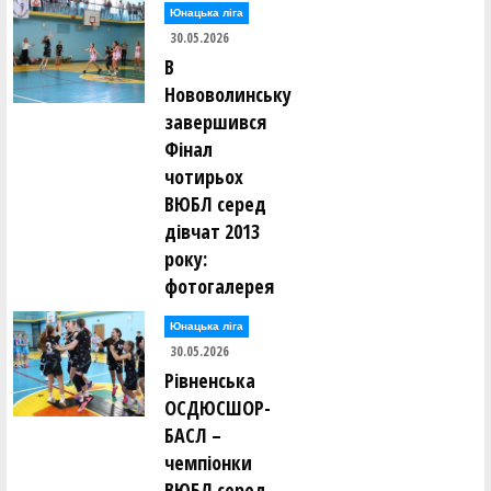
Юнацька ліга
30.05.2026
В
Нововолинську
завершився
Фінал
чотирьох
ВЮБЛ серед
дівчат 2013
року:
фотогалерея
Юнацька ліга
30.05.2026
Рівненська
ОСДЮСШОР-
БАСЛ –
чемпіонки
ВЮБЛ серед