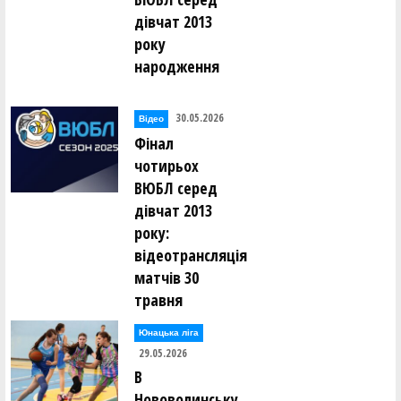
дівчат 2013
року
народження
30.05.2026
Відео
Фінал
чотирьох
ВЮБЛ серед
дівчат 2013
року:
відеотрансляція
матчів 30
травня
Юнацька ліга
29.05.2026
В
Нововолинську