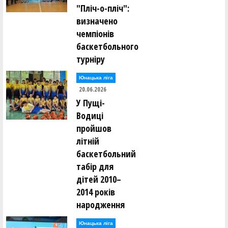
"Пліч-о-пліч":
визначено
чемпіонів
баскетбольного
турніру
Юнацька ліга
20.06.2026
У Пущі-
Водиці
пройшов
літній
баскетбольний
табір для
дітей 2010–
2014 років
народження
Юнацька ліга