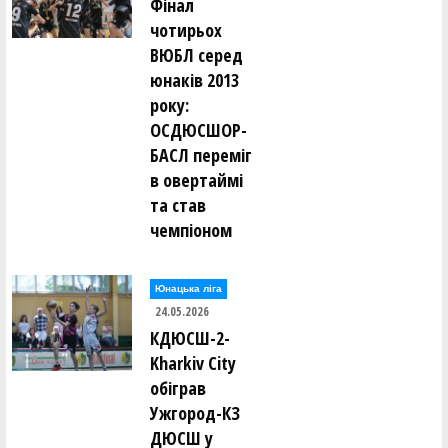
Фінал
чотирьох
ВЮБЛ серед
юнаків 2013
року:
ОСДЮСШОР-
БАСЛ переміг
в овертаймі
та став
чемпіоном
Юнацька ліга
24.05.2026
КДЮСШ-2-
Kharkiv City
обіграв
Ужгород-КЗ
ДЮСШ у