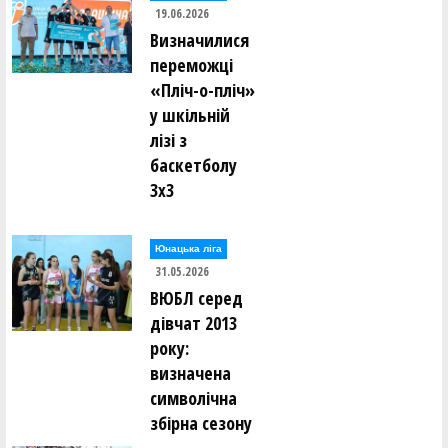
19.06.2026
Визначилися
переможці
«Пліч-о-пліч»
у шкільній
лізі з
баскетболу
3х3
Юнацька ліга
31.05.2026
ВЮБЛ серед
дівчат 2013
року:
визначена
символічна
збірна сезону