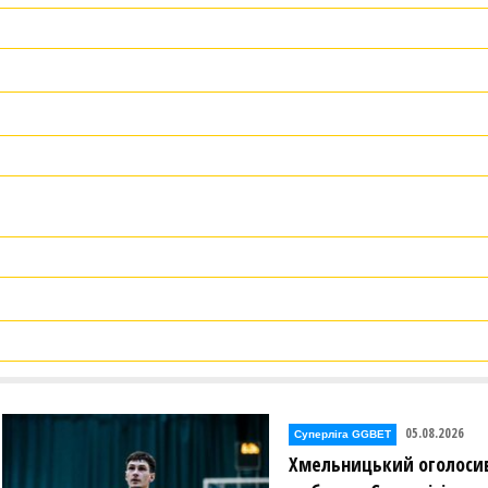
05.08.2026
Суперліга GGBET
Хмельницький оголосив