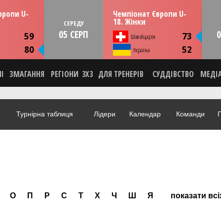
13:30
13:30
рпня
СЕРЕДУ
05 серпня
вропи U-
Чемпіонат Європи U-
мунія
Тулча, Румунія
18. Жінки
СЕРЕДУ
05 СЕРП
0
ИКА
СТАТИСТИКА
59
73
Швейцарія
НА
НОВИНА
80
52
О
Україна
ВІДЕО
НІ
ЗМАГАННЯ
РЕГІОНИ
3X3
ДЛЯ ТРЕНЕРІВ
СУДДІВСТВО
МЕДІ
Турнірна таблиця
Лідери
Календар
Команди
Г
О
П
Р
С
Т
Х
Ч
Ш
Я
показати всі