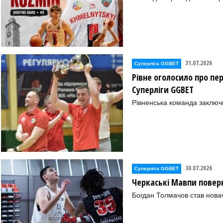
31.07.2026
Суперліга GGBET
Рівне оголосило про пе
Суперліги GGBET
Рівненська команда заключ
30.07.2026
Суперліга GGBET
Черкаські Мавпи повер
Богдан Толмачов став нова