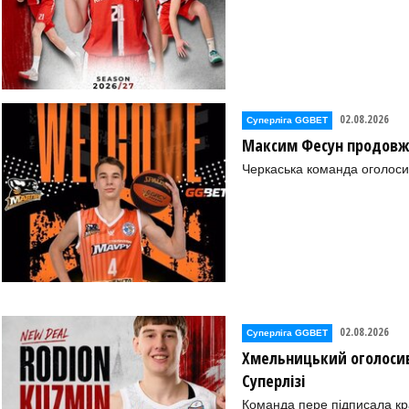
02.08.2026
Суперліга GGBET
Максим Фесун продовж
Черкаська команда оголоси
02.08.2026
Суперліга GGBET
Хмельницький оголосив
Суперлізі
Команда пере підписала к