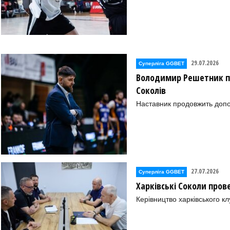
29.07.2026
Суперліга GGBET
Володимир Решетник п
Соколів
Наставник продовжить допо
27.07.2026
Суперліга GGBET
Харківські Соколи пров
Керівництво харківського к