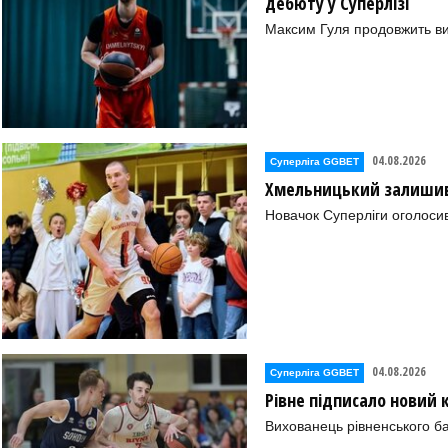
дебюту у Суперлізі
Максим Гуля продовжить в
04.08.2026
Суперліга GGBET
Хмельницький залишив 
Новачок Суперліги оголоси
04.08.2026
Суперліга GGBET
Рівне підписало новий
Вихованець рівненського ба