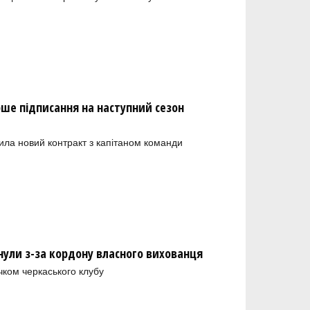
рше підписання на наступний сезон
ила новий контракт з капітаном команди
нули з-за кордону власного вихованця
чком черкаського клубу