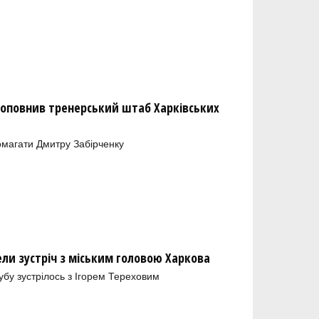
оповнив тренерський штаб Харківських
магати Дмитру Забірченку
ели зустріч з міським головою Харкова
лубу зустрілось з Ігорем Тереховим