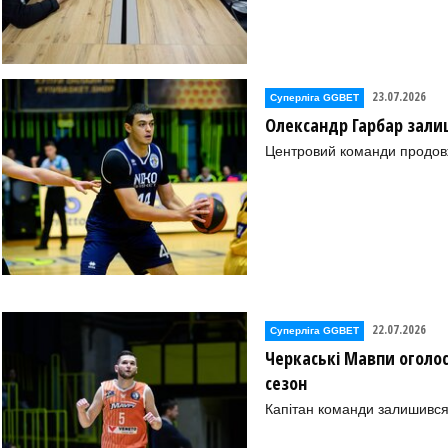
23.07.2026
Суперліга GGBET
Олександр Гарбар зали
Центровий команди продовж
22.07.2026
Суперліга GGBET
Черкаські Мавпи оголо
сезон
Капітан команди залишився