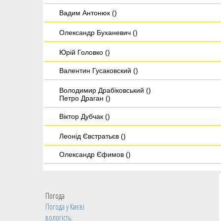
Вадим Антонюк ()
Олександр Буханевич ()
Юрій Головко ()
Валентин Гусаковский ()
Володимир Драбіковський ()
Петро Драган ()
Віктор Дубчак ()
Леонід Євстратьєв ()
Олександр Єфимов ()
Василь Зозуля ()
Олександр Іванов ()
Погода
Погода у
Києві
Інна Іванова ()
вологість: