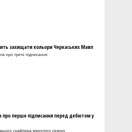
ить захищати кольори Черкаських Мавп
ла про третє підписання
 про перше підписання перед дебютом у
ращого снайпера минулого сезону