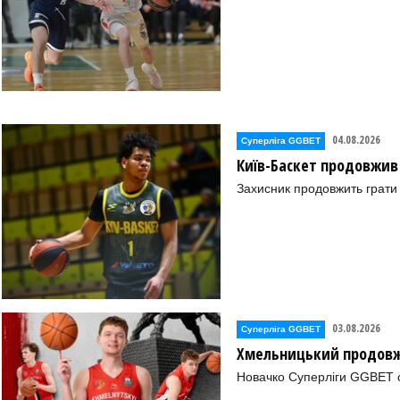
04.08.2026
Суперліга GGBET
Київ-Баскет продовжив
Захисник продовжить грати 
03.08.2026
Суперліга GGBET
Хмельницький продовж
Новачко Суперліги GGBET о