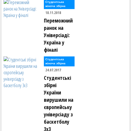
Студентська
жіноча збірна
18.11.2018
Переможний
ранок на
Універсіаді:
Україна у
фіналі
Студентська
жіноча збірна
24.07.2017
Студентські
збірні
України
вирушили на
європейську
універсіаду з
баскетболу
3х3