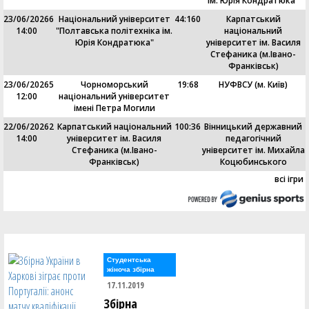
ім. Юрія Кондратюка"
23/06/2026
6
Національний університет
44
:
160
Карпатський
14:00
"Полтавська політехніка ім.
національний
Юрія Кондратюка"
університет ім. Василя
Стефаника (м.Івано-
Франківськ)
23/06/2026
5
Чорноморський
19
:
68
НУФВСУ (м. Київ)
12:00
національний університет
імені Петра Могили
22/06/2026
2
Карпатський національний
100
:
36
Вінницький державний
14:00
університет ім. Василя
педагогічний
Стефаника (м.Івано-
університет ім. Михайла
Франківськ)
Коцюбинського
всі ігри
Студентська
жіноча збірна
17.11.2019
Збірна