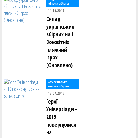
жіноча збірна
11.10.2019
Склад
українських
збірних на І
Всесвітніх
пляжний
іграх
(Оновлено)
Студентська
жіноча збірна
13.07.2019
Герої
Універсіади -
2019
повернулися
на