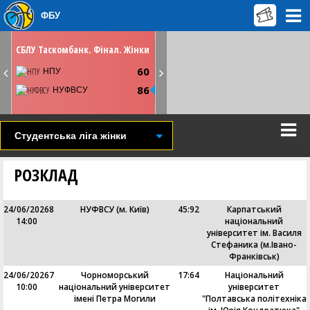
ФБУ
НЕДІЛЮ
19 травня
12:45
СБЛУ Таскомбанк. Фінал. Жінки
Київ. СК Меридіан
60
Youtube
НПУ
86
НУФВСУ
СТАТИСТИКА
НОВИНА
ВІДЕО
Студентська ліга жінки
РОЗКЛАД
24/06/2026
8
НУФВСУ (м. Київ)
45
:
92
Карпатський
14:00
національний
університет ім. Василя
Стефаника (м.Івано-
Франківськ)
24/06/2026
7
Чорноморський
17
:
64
Національний
10:00
національний університет
університет
імені Петра Могили
"Полтавська політехніка