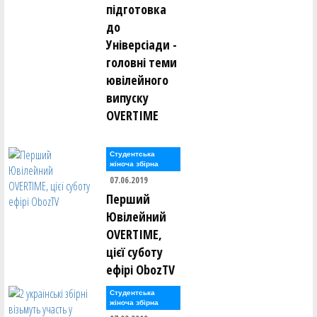
підготовка
до
Універсіади -
головні теми
ювілейного
випуску
OVERTIME
Студентська
жіноча збірна
07.06.2019
Перший
Ювілейний
OVERTIME,
цієї суботу
ефірі ObozTV
Студентська
жіноча збірна