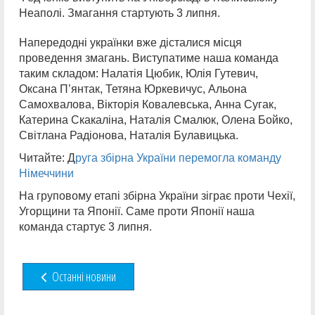
Неаполі. Змагання стартують 3 липня.
Напередодні українки вже дісталися місця
проведення змагань. Виступатиме наша команда
таким складом: Налатія Цюбик, Юлія Гутевич,
Оксана П’янтак, Тетяна Юркевичус, Альона
Самохвалова, Вікторія Ковалевська, Анна Сугак,
Катерина Скакаліна, Наталія Смалюк, Олена Бойко,
Світлана Радіонова, Наталія Булавицька.
Читайте: Д
руга збірна України перемогла команду
Німеччини
На груповому етапі збірна України зіграє проти Чехії,
Угорщини та Японії. Саме проти Японії наша
команда стартує 3 липня.
Останні новини