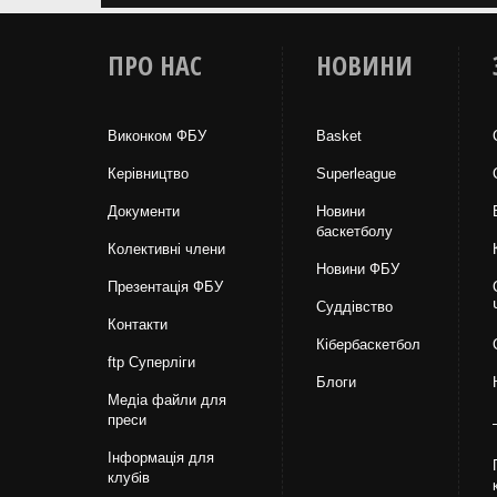
ПРО НАС
НОВИНИ
Виконком ФБУ
Basket
Керівництво
Superleague
Документи
Новини
баскетболу
Колективні члени
Новини ФБУ
Презентація ФБУ
Суддівство
Контакти
Кібербаскетбол
ftp Суперліги
Блоги
Медіа файли для
преси
Інформація для
клубів