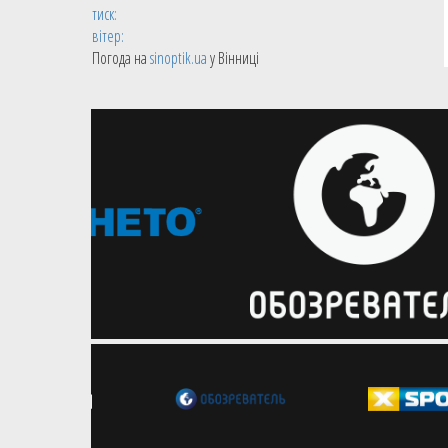
тиск:
вітер:
17.11.2019
Студентська жіноча збірна
Погода на
sinoptik.ua
у Вінниці
Збірна України в Харкові зіграє
проти Португалії: анонс матчу
кваліфікації Євробаскета-2021
Команда Срджана Радуловича
зіграє перший домашній матч у
відборі