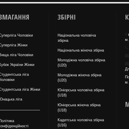
ЗМАГАННЯ
ЗБІРНІ
К
Суперліга Чоловіки
Національна чоловіча
м.
збірна
Суперліга Жінки
Національна жiноча збірна
Вища лiга Чоловіки
Молодіжна чоловіча збірна
Кубок України Жінки
(U20)
Дл
Студентська ліга
Молодіжна жіноча збірна
По
Чоловiки
(U20)
м.
Студентська ліга Жінки
Юніорська чоловіча збірна
(U18)
Юнацька ліга
М
Юніорська жіноча збірна
(U18)
Кадетська чоловіча збірна
Політика
(U16)
конфіденційності