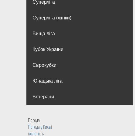
Суперліга
Суперліга (жінки)
Вища лiга
Кубок України
Єврокубки
Юнацька ліга
Ветерани
Погода
Погода у
Києві
вологість: