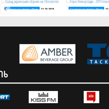
11.10.2019
13
Студентська жіноча збірна
Студентська жіноча збірна
Склад українських збірних на І
Герої Універсіади - 2019
Всесвітніх пляжний іграх
повернулися на Батькі
(Оновлено)
Сьогодні з Неаполя до К
прибули чоловіча і жіноча
Оголошено календар групового
України з баскетболу на 
етапу і склад Українських збірних і
ВПІ