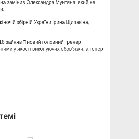
на замінив Олександра Мунтяна, який не
и.
іночій збірній України Ірина Щипакіна,
18 зайняв її новий головний тренер
ірними у якості виконуючих обов’язки, а тепер
.
темі