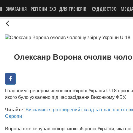
НІ
ЗМАГАННЯ
РЕГІОНИ
3X3
ДЛЯ ТРЕНЕРІВ
СУДДІВСТВО
МЕДІ
Олексанр Ворона очолив чолові
Головним тренером чоловічої збірної України U-18 приз
якого було ухвалено під час засідання Виконкому ФБУ.
Читайте:
Визначився розширений склад та план підготовк
Європи
Ворона вже керував юніорською збірною України, яка посі