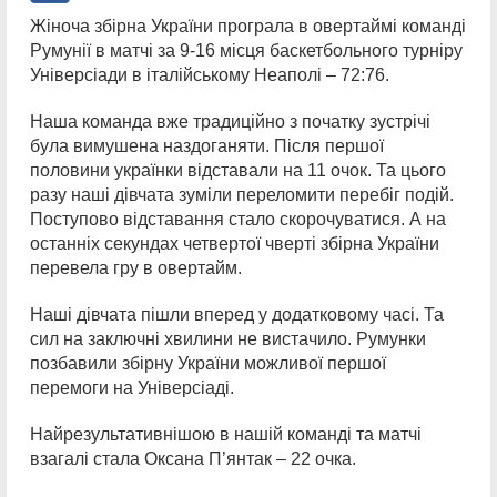
Жіноча збірна України програла в овертаймі команді
Румунії в матчі за 9-16 місця баскетбольного турніру
Універсіади в італійському Неаполі – 72:76.
Наша команда вже традиційно з початку зустрічі
була вимушена наздоганяти. Після першої
половини українки відставали на 11 очок. Та цього
разу наші дівчата зуміли переломити перебіг подій.
Поступово відставання стало скорочуватися. А на
останніх секундах четвертої чверті збірна України
перевела гру в овертайм.
Наші дівчата пішли вперед у додатковому часі. Та
сил на заключні хвилини не вистачило. Румунки
позбавили збірну України можливої першої
перемоги на Універсіаді.
Найрезультативнішою в нашій команді та матчі
взагалі стала Оксана П’янтак – 22 очка.