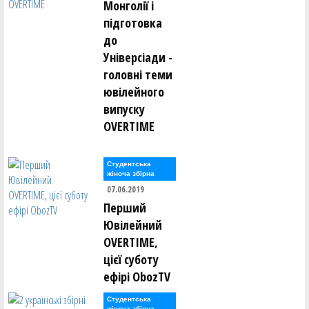
Монголії і
підготовка
до
Універсіади -
головні теми
ювілейного
випуску
OVERTIME
Студентська
жіноча збірна
07.06.2019
Перший
Ювілейний
OVERTIME,
цієї суботу
ефірі ObozTV
Студентська
жіноча збірна