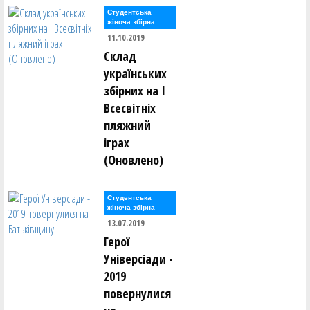
Студентська
жіноча збірна
11.10.2019
Склад
українських
збірних на І
Всесвітніх
пляжний
іграх
(Оновлено)
Студентська
жіноча збірна
13.07.2019
Герої
Універсіади -
2019
повернулися