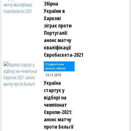
Збірна
України в
Харкові
зіграє проти
Португалії:
анонс матчу
кваліфікації
Євробаскета-2021
Студентська
жіноча збірна
14.11.2019
Україна
стартує у
відборі на
чемпіонат
Європи-2021:
анонс матчу
проти Бельгії