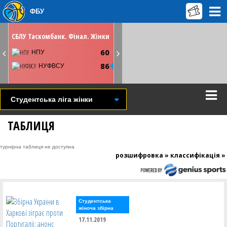
ФБУ
НЕДІЛЮ
19 травня
12:45
СБЛУ Таскомбанк. Фінал. Жінки
Київ. СК Меридіан
60
Youtube
НПУ
86
НУФВСУ
СТАТИСТИКА
НОВИНА
ВІДЕО
Студентська ліга жінки
ТАБЛИЦЯ
турнірна таблиця не доступна
розшифровка »
классифікація »
Студентська
жіноча збірна
17.11.2019