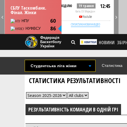
12:45
НЕДІЛЮ
19 травня
СБЛУ Таскомбанк.
Київ. СК Меридіан
Фінал. Жінки
Youtube
60
НПУ
СТАТИСТИКА
НОВИНА
ВІДЕО
86
НУФВСУ
Федерація
НОВИНИ
ЗБІР
Баскетболу
України
Статистика
Студентська ліга жінки
СТАТИСТИКА РЕЗУЛЬТАТИВНОСТІ
РЕЗУЛЬТАТИВНІСТЬ КОМАНДИ В ОДНІЙ ГРІ