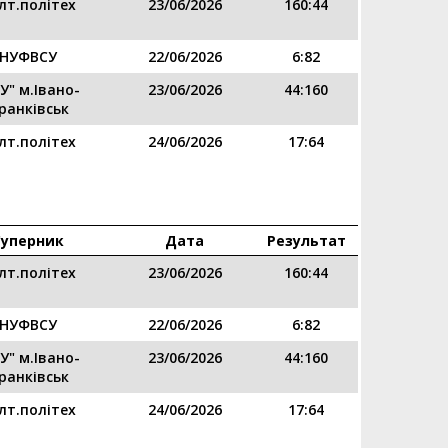
лт.політех
23/06/2026
160:44
НУФВСУ
22/06/2026
6:82
У" м.Івано-
23/06/2026
44:160
ранківськ
лт.політех
24/06/2026
17:64
Суперник
Дата
Результат
лт.політех
23/06/2026
160:44
НУФВСУ
22/06/2026
6:82
У" м.Івано-
23/06/2026
44:160
ранківськ
лт.політех
24/06/2026
17:64