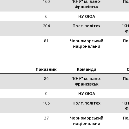
160
"КНУ" м.Івано-
По
Франківськ
6
НУ ОЮА
204
Полт.політех
"КН
Ф
81
Чорноморський
По
національни
Показник
Команда
80
"КНУ" м.Івано-
По
Франківськ
0
НУ ОЮА
105
Полт.політех
"КН
Ф
37
Чорноморський
По
національни