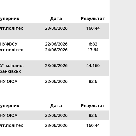
Суперник
Дата
Результат
лт.політех
23/06/2026
160:44
НУФВСУ
22/06/2026
6:82
лт.політех
24/06/2026
17:64
У" м.Івано-
23/06/2026
44:160
ранківськ
НУ ОЮА
22/06/2026
82:6
Суперник
Дата
Результат
НУ ОЮА
22/06/2026
82:6
лт.політех
23/06/2026
160:44