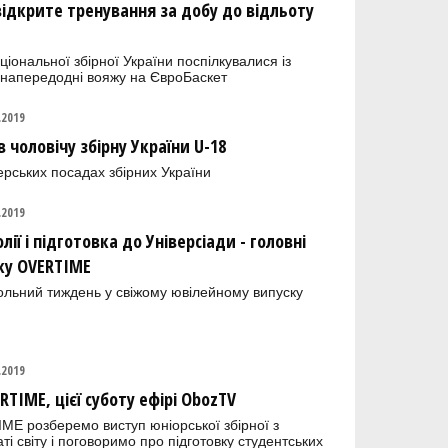
відкрите тренування за добу до відльоту
ціональної збірної України поспілкувалися із
 напередодні вояжу на ЄвроБаскет
.2019
 чоловічу збірну України U-18
рських посадах збірних України
.2019
лії і підготовка до Універсіади - головні
ку OVERTIME
ольний тиждень у свіжому ювілейному випуску
.2019
IME, цієї суботу ефірі ObozTV
ME розберемо виступ юніорської збірної з
і світу і поговоримо про підготовку студентських