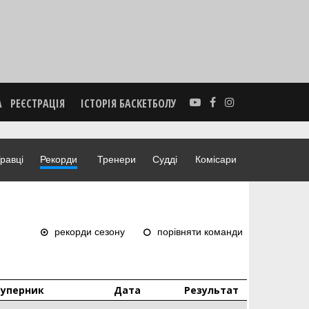
А
РЕЄСТРАЦІЯ
ІСТОРІЯ БАСКЕТБОЛУ
равці
Рекорди
Тренери
Судді
Комісари
рекорди сезону
порівняти команди
Суперник
Дата
Результат