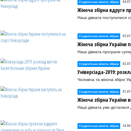
04.07
Студентська жіноча збірна
Жіноча збірна вдруге пр
Наші дівчата поступилися с
03.07
Студентська жіноча збірна
Жіноча збірна України п
Наші дівчата програли супе
02.07
Студентська жіноча збірна
Універсіада-2019: розк
Чоловіча та жіноча збірні У
01.07
Студентська жіноча збірна
Жіноча збірна України в
Наші дівчата уже дісталися
24.06
Студентська жіноча збірна