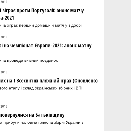
.2019
і зіграє проти Португалії: анонс матчу
та-2021
а зіграє перший домашній матч у відборі
.2019
рі на чемпіонат Європи-2021: анонс матчу
ча проведе виїзний поєдинок
.2019
их на І Всесвітніх пляжний іграх (Оновлено)
го етапу і склад Українських збірних і ВПІ
.2019
9 повернулися на Батьківщину
 прибули чоловіча і жіноча збірні України з