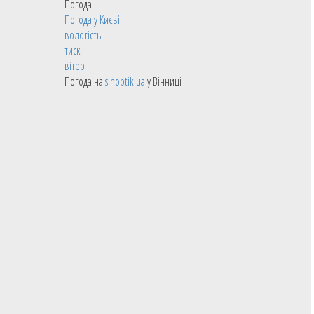
Погода
Погода у
Києві
вологість:
тиск:
вітер:
Погода на
sinoptik.ua
у Вінниці