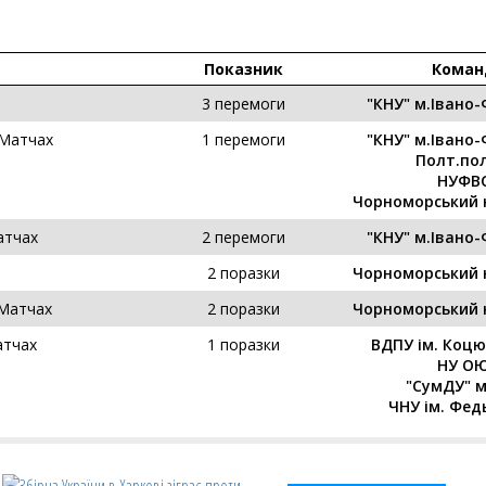
Показник
Коман
3 перемоги
"КНУ" м.Івано-
 Матчах
1 перемоги
"КНУ" м.Івано-
Полт.пол
НУФВ
Чорноморський 
атчах
2 перемоги
"КНУ" м.Івано-
2 поразки
Чорноморський 
 Матчах
2 поразки
Чорноморський 
атчах
1 поразки
ВДПУ ім. Коцю
НУ О
"СумДУ" 
ЧНУ ім. Фед