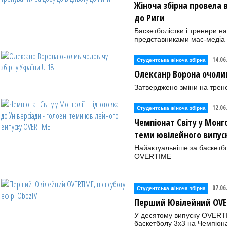
Жіноча збірна провела 
до Риги
Баскетболістки і тренери на
представниками мас-медіа
14.06
Студентська жіноча збірна
Олексанр Ворона очолив
Затверджено зміни на трене
12.06
Студентська жіноча збірна
Чемпіонат Світу у Монго
теми ювілейного випус
Найактуальнiше за баскетб
OVERTIME
07.06
Студентська жіноча збірна
Перший Ювілейний OVERT
У десятому випуску OVERTI
баскетболу 3х3 на Чемпіонат