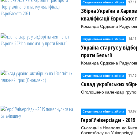
17.11
Студентська жіноча збірна
Збірна України в Харков
кваліфікації Євробаске
Команда Срджана Радулович
14.11
Студентська жіноча збірна
Україна стартує у відбо
проти Бельгії
Команда Срджана Радулови
11.10
Студентська жіноча збірна
Склад українських збірн
Оголошено календар групово
13.07
Студентська жіноча збірна
Герої Універсіади - 201
Сьогодні з Неаполя до Києва
баскетболу на Універсіаді