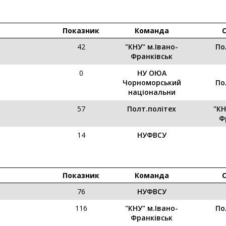
Показник
Команда
42
"КНУ" м.Івано-
По
Франківськ
0
НУ ОЮА
Чорноморський
По
національни
57
Полт.політех
"КН
Ф
14
НУФВСУ
Показник
Команда
76
НУФВСУ
116
"КНУ" м.Івано-
По
Франківськ