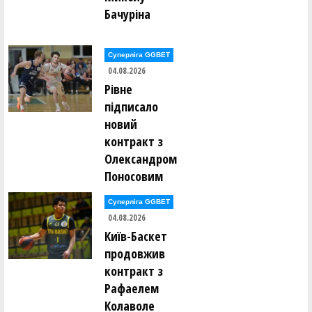
Бачуріна
Суперліга GGBET
04.08.2026
Рівне
підписало
новий
контракт з
Олександром
Поносовим
Суперліга GGBET
04.08.2026
Київ-Баскет
продовжив
контракт з
Рафаелем
Колаволе