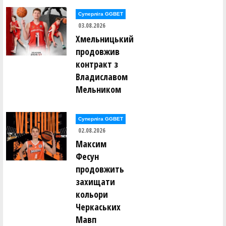
Суперліга GGBET
03.08.2026
Хмельницький
продовжив
контракт з
Владиславом
Мельником
Суперліга GGBET
02.08.2026
Максим
Фесун
продовжить
захищати
кольори
Черкаських
Мавп