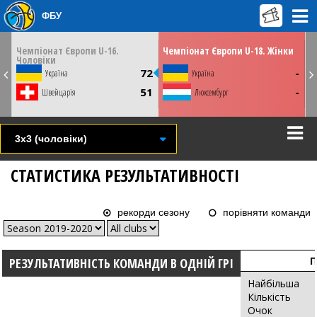
ФБУ
ЕР
ПʼЯТНИЦЮ
ПʼЯТНИЦЮ
07 серпня
07 серпня
00
13:30
14:30
и
Чемпіонат Європи U-16.
Чемпіонат Європи U-18. Жінки
Ч
Чоловіки
Ч
Тулча, Румунія
Скоп'є, Пів. Македонія
6
72
-
Україна
Україна
СТАТИСТИКА
СТАТИСТИКА
НОВИНА
НОВИНА
6
51
-
Швейцарія
Люксембург
ВІДЕО
ВІДЕО
3x3 (чоловіки)
СТАТИСТИКА РЕЗУЛЬТАТИВНОСТІ
рекорди сезону
порівняти команди
П
РЕЗУЛЬТАТИВНІСТЬ КОМАНДИ В ОДНІЙ ГРІ
Найбільша
Кількість
Очок