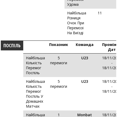
Удома
Найбільша
11
Різниця
Очок При
Перемозі
На Виїзді
Показник
Команда
Проміж
ПОСПІЛЬ
Дат
Найбільша
5
U23
18/11/2
Кількість
перемоги
-
Перемог
18/11/2
Поспіль
Найбільша
5
U23
18/11/2
Кількість
перемоги
-
Перемог
18/11/2
Поспіль У
Домашніх
Матчах
Найбільша
1
Monbat
18/11/2