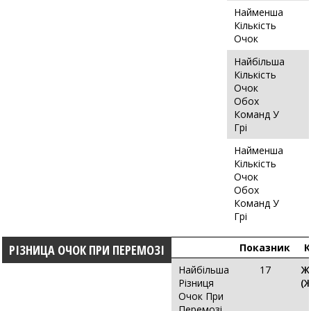
Найменша
Кількість
Очок
Найбільша
Кількість
Очок
Обох
Команд У
Грі
Найменша
Кількість
Очок
Обох
Команд У
Грі
Показник
К
РІЗНИЦА ОЧОК ПРИ ПЕРЕМОЗІ
Найбільша
17
Ж
Різниця
(
Очок При
Перемозі