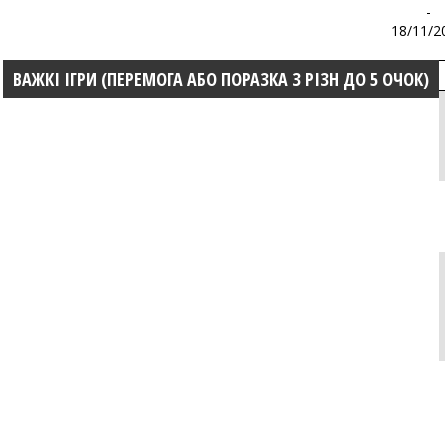
-
18/11/2
ВАЖКІ ІГРИ (ПЕРЕМОГА АБО ПОРАЗКА З РІЗН ДО 5 ОЧОК)