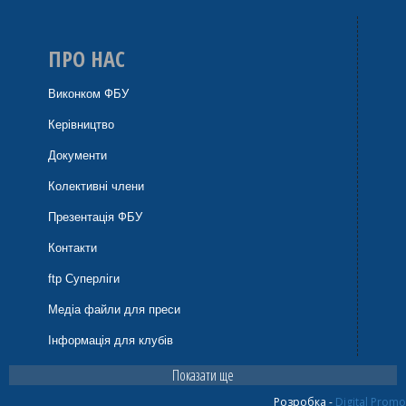
ПРО НАС
Виконком ФБУ
Керівництво
Документи
Колективні члени
Презентація ФБУ
Контакти
ftp Суперліги
Медіа файли для преси
Інформація для клубів
Показати ще
Розробка -
Digital Promo