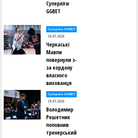
Суперліги
GGBET
Суперліга GGBET
30.07.2026
Черкаські
Мавпи
повернули з-
за кордону
власного
вихованця
Суперліга GGBET
29.07.2026
Володимир
Решетник
поповнив
тренерський