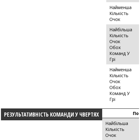
Найменша
Кількість
Очок
Найбільша
Кількість
Очок
Обох
Команд У
Грі
Найменша
Кількість
Очок
Обох
Команд У
Грі
По
РЕЗУЛЬТАТИВНІСТЬ КОМАНДИ У ЧВЕРТЯХ
Найбільша
Кількість
Очок