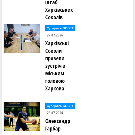
штаб
Харківських
Соколів
Суперліга GGBET
27.07.2026
Харківські
Соколи
провели
зустріч з
міським
головою
Харкова
Суперліга GGBET
23.07.2026
Олександр
Гарбар