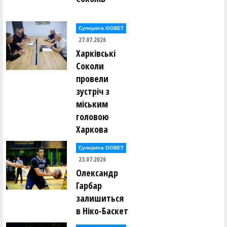
Андрій Пошабля (КИЇВ-БАСКЕТ (Київ))
Суперліга GGBET
27.07.2026
Арсеній Прокачов (ХІМІК (Южне))
Харківські
Соколи
Олександр Прокопенко (СумДУ (Суми))
провели
зустріч з
Олексій Прокопченко (БК "ЗАПОРІЖЖЯ" (Запоріжжя))
міським
головою
Рустам Рагімов (БК "ЗАПОРІЖЖЯ" (Запоріжжя))
Харкова
Андрій Раус (ІНВАСПОРТ Дніпро)
Суперліга GGBET
23.07.2026
Олександр
Антон Решетило (СумДУ (Суми))
Гарбар
залишиться
Антон Рочняк (Politekhnik Kharkiv)
в Ніко-Баскет
Нікіта Руслов (БК "ЧЕРКАСЬКІ МАВПИ" (Черкаси))