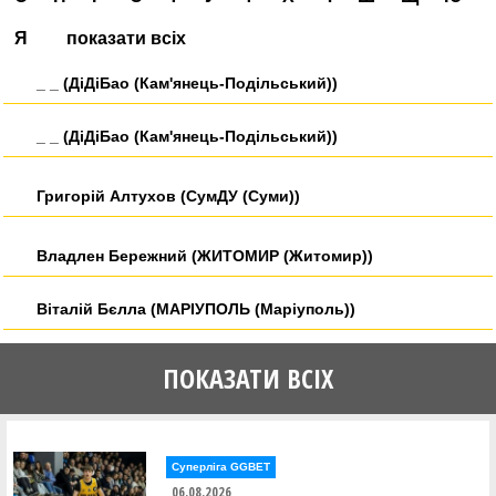
Я
показати всіх
_ _ (ДіДіБао (Кам'янець-Подільський))
_ _ (ДіДіБао (Кам'янець-Подільський))
Григорій Алтухов (СумДУ (Суми))
Владлен Бережний (ЖИТОМИР (Житомир))
Віталій Бєлла (МАРІУПОЛЬ (Маріуполь))
Марк Боднар (HІКО-БАСКЕТ)
ПОКАЗАТИ ВСІХ
Євген Болоценко (Monbat Zhytomyr)
Владислав Бондарев (Ukraine U18)
Суперліга GGBET
06.08.2026