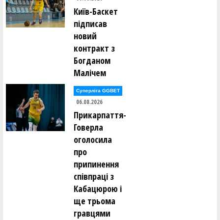
Київ-Баскет
Валерій Боровський (Quattro Kyiv)
підписав
новий
Василь Вінтоняк (ДіДіБао (Кам'янець-Подільський))
контракт з
Богданом
Віталій Вінтоняк (ДіДіБао (Кам'янець-Подільський))
Малічем
Богдан Владов (ХІМІК (Южне))
Суперліга GGBET
06.08.2026
Артем Водолазський (СК "ПРОМЕТЕЙ")
Прикарпаття-
Говерла
Нікіта Воєвода (БК "ЧЕРКАСЬКІ МАВПИ" (Черкаси))
оголосила
про
Михайло Волчанов (БІПА (Одеса))
припинення
співпраці з
Богдан Гаврилов (Ukraine U18)
Кабацюрою і
ще трьома
Олександр Гарбарчук (ДіДіБао (Кам'янець-Подільський))
гравцями