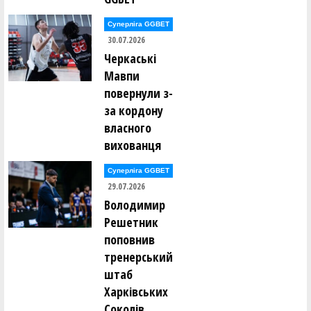
Суперліга GGBET
Віктор Овсепян (The Green Team)
30.07.2026
Черкаські
Максим Ожегов (HІКО-БАСКЕТ)
Мавпи
повернули з-
Борис Павленко (ПОЛІТЕХНІК (Харків))
за кордону
власного
Олександр Петренко (ХІМІК (Южне))
вихованця
Артем Плясов (Ukraine U18)
Суперліга GGBET
29.07.2026
Сергій Полунчуков (Fresh Cucumbers)
Володимир
Решетник
Микола Полюляк (ФРАНКІВСЬК-ІФНМУ (м.Івано-
поповнив
Франківськ))
тренерський
штаб
Антон Постіл (КРЕМІНЬ (Кременчук))
Харківських
Соколів
Єгор Потупчик (The Green Team)