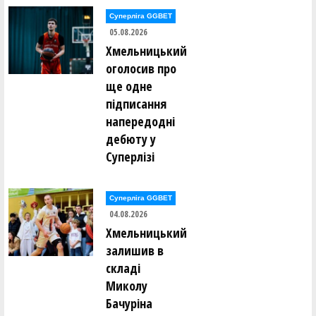
Роман Гуменюк (ДіДіБао (Кам'янець-Подільський))
Суперліга GGBET
05.08.2026
Хмельницький
Олександр Діденко (ІНВАСПОРТ Дніпро-2)
оголосив про
ще одне
Роман Дмитренко (Monbat Zhytomyr)
підписання
напередодні
Вадим Довідний (Monbat Zhytomyr)
дебюту у
Суперлізі
Юрій Ємельянов (Quattro Kyiv)
Вадим Заплотинський (HІКО-БАСКЕТ)
Суперліга GGBET
04.08.2026
Кирило Зуєв (МАРІУПОЛЬ (Маріуполь))
Хмельницький
залишив в
складі
Владислав Іванов (Ukraine U18)
Миколу
Бачуріна
Ілля Кабацюра (НОВОМОСКОВСЬК (Новомосковськ))