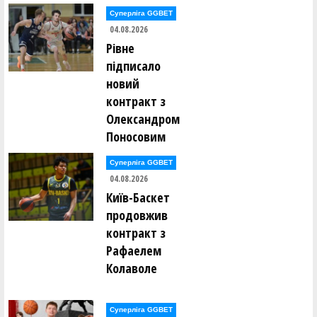
Суперліга GGBET
Віталій Капко (ЛЬВІВСЬКА ПОЛІТЕХНІКА (Львів))
04.08.2026
Рівне
Дмитро Клебан (ЛЬВІВСЬКА ПОЛІТЕХНІКА (Львів))
підписало
новий
Андрій Кобець (НОВОМОСКОВСЬК (Новомосковськ))
контракт з
Олександром
Іван Ковальчук (КИЇВ-БАСКЕТ (Київ))
Поносовим
Максим Козловець (The Green Team)
Суперліга GGBET
04.08.2026
Віктор Колотілов (Ukraine U23)
Київ-Баскет
продовжив
Анатолій Конєв (ФРАНКІВСЬК-ІФНМУ (м.Івано-
контракт з
Франківськ))
Рафаелем
Колаволе
Кирило Корчагін (ЖИТОМИР (Житомир))
Володимир Коцько (Ukraine U23)
Суперліга GGBET