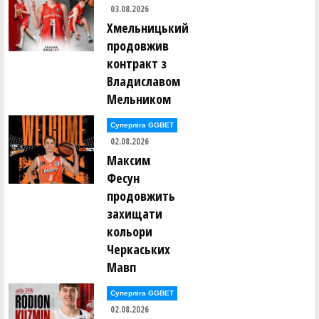
03.08.2026
Дмитро Кравченко (ЖИТОМИР (Житомир))
Хмельницький
продовжив
Юрій Крамар (ЛЬВІВСЬКА ПОЛІТЕХНІКА (Львів))
контракт з
Владиславом
Дмитро Крук (Quattro Kyiv)
Мельником
Олег Куліков (ІНВАСПОРТ Дніпро-2)
Суперліга GGBET
02.08.2026
Максим
Олександр Леванович (ІНВАСПОРТ Дніпро-2)
Фесун
продовжить
Максим Ледньов (БК "ЗАПОРІЖЖЯ" (Запоріжжя))
захищати
кольори
Владислав Лисаненко (НОВОМОСКОВСЬК
(Новомосковськ))
Черкаських
Мавп
Максим Лисяк (ФРАНКІВСЬК-ІФНМУ (м.Івано-Франківськ))
Суперліга GGBET
02.08.2026
Павло Лозинський (БІПА (Одеса))