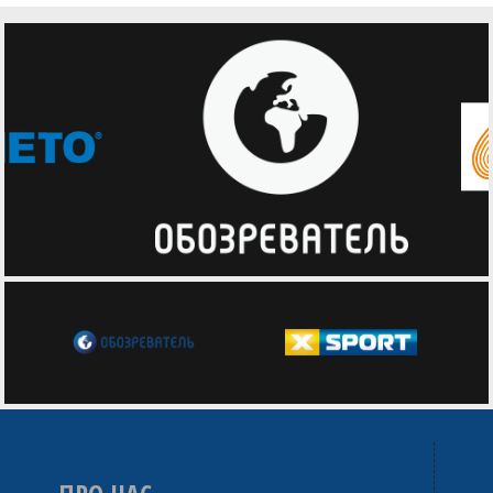
Михайло Шарко (ПОЛІТЕХНІК (Харків))
Олександр Шашков (НОВОМОСКОВСЬК
(Новомосковськ))
Ярослав Швець (КИЇВ-БАСКЕТ (Київ))
Максим Шепіль (HІКО-БАСКЕТ)
Олександр Шило (Quattro Kyiv)
Руслан Шорсткий (ХІМІК (Южне))
Максим Шустов (The Green Team)
Олексій Щепкін (БК "ОДЕСА" (Одеса))