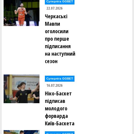
Суперліга GGBET
22.07.2026
Павло Рязанцев (ІНВАСПОРТ Дніпро)
Черкаські
Мавпи
Євгеній Савченко (Politekhnik Kharkiv)
оголосили
про перше
Олександр Сидорук (КИЇВ-БАСКЕТ (Київ))
підписання
на наступний
Ярослав Скрипець (БІПА (Одеса))
сезон
Данило Соколенко (БК "ЗАПОРІЖЖЯ" (Запоріжжя))
Суперліга GGBET
Дмитро Сорочан (БК "ЗАПОРІЖЖЯ" (Запоріжжя))
16.07.2026
Ніко-Баскет
Богдан Сосой (Fresh Cucumbers)
підписав
молодого
Нікола Спасич (Politekhnik Kharkiv)
форварда
Київ-Баскета
Микита Стальмаков (ПОЛІТЕХНІК (Харків))