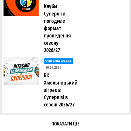
Клуби
Василь Федоряк (ФРАНКІВСЬК-ІФНМУ (м.Івано-
Суперліги
Франківськ))
погодили
формат
Дмитро Флашнер (МАРІУПОЛЬ (Маріуполь))
проведення
Олександр Фоменко (ІНВАСПОРТ Дніпро)
сезону
2026/27
Владислав Фролов (СК "ПРОМЕТЕЙ")
Суперліга GGBET
10.07.2026
Данило Хаблаков (КРЕМІНЬ (Кременчук))
БК
Хмельницький
Олександр Хапун (Fresh Cucumbers)
зіграє в
Суперлізі в
Рафаїл Хрисостоміді (ПОЛІТЕХНІК (Харків))
сезоні 2026/27
Антон Чeрногор (Monbat Zhytomyr)
ПОКАЗАТИ ЩЕ
Ілля Чугунов (Politekhnik Kharkiv)