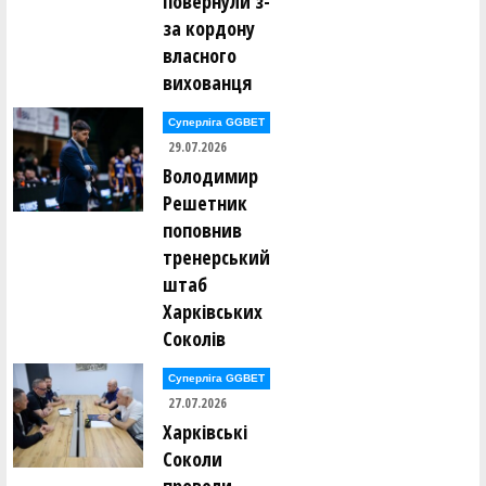
повернули з-
за кордону
власного
вихованця
Суперліга GGBET
29.07.2026
Володимир
Решетник
поповнив
тренерський
штаб
Харківських
Соколів
Суперліга GGBET
27.07.2026
Харківські
Соколи