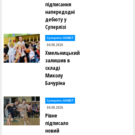
підписання
напередодні
дебюту у
Суперлізі
Суперліга GGBET
04.08.2026
Хмельницький
залишив в
складі
Миколу
Бачуріна
Суперліга GGBET
04.08.2026
Рівне
підписало
новий