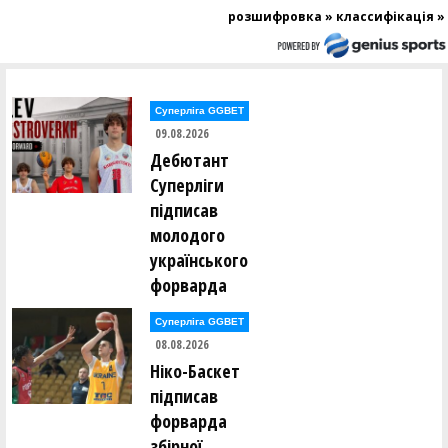
розшифровка »
классифікація »
Суперліга GGBET
09.08.2026
Дебютант
Суперліги
підписав
молодого
українського
форварда
Суперліга GGBET
08.08.2026
Ніко-Баскет
підписав
форварда
збірної