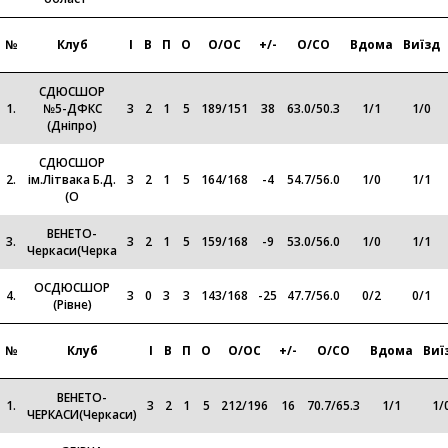
№
Клуб
І
В
П
О
О/ОС
+/-
О/СО
Вдома
Виїзд
СДЮСШОР
1.
№5-ДФКС
3
2
1
5
189
/
151
38
63.0
/
50.3
1
/
1
1
/
0
(Дніпро)
CДЮСШОР
2.
ім.Літвака Б.Д.
3
2
1
5
164
/
168
-4
54.7
/
56.0
1
/
0
1
/
1
(О
ВЕНЕТО-
3.
3
2
1
5
159
/
168
-9
53.0
/
56.0
1
/
0
1
/
1
Черкаси(Черка
ОСДЮСШОР
4.
3
0
3
3
143
/
168
-25
47.7
/
56.0
0
/
2
0
/
1
(Рівне)
№
Клуб
І
В
П
О
О/ОС
+/-
О/СО
Вдома
Виї
ВЕНЕТО-
1.
3
2
1
5
212
/
196
16
70.7
/
65.3
1
/
1
1
/
ЧЕРКАСИ(Черкаси)