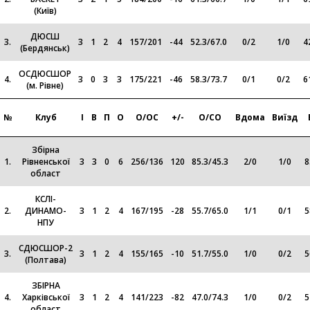
(Київ)
ДЮСШ
3.
3
1
2
4
157
/
201
-44
52.3
/
67.0
0
/
2
1
/
0
4
(Бердянськ)
ОСДЮСШОР
4.
3
0
3
3
175
/
221
-46
58.3
/
73.7
0
/
1
0
/
2
6
(м. Рівне)
№
Клуб
І
В
П
О
О/ОС
+/-
О/СО
Вдома
Виїзд
Збірна
1.
Рівненської
3
3
0
6
256
/
136
120
85.3
/
45.3
2
/
0
1
/
0
8
област
КСЛІ-
2.
ДИНАМО-
3
1
2
4
167
/
195
-28
55.7
/
65.0
1
/
1
0
/
1
5
НПУ
СДЮСШОР-2
3.
3
1
2
4
155
/
165
-10
51.7
/
55.0
1
/
0
0
/
2
5
(Полтава)
ЗБІРНА
4.
Харківської
3
1
2
4
141
/
223
-82
47.0
/
74.3
1
/
0
0
/
2
5
област