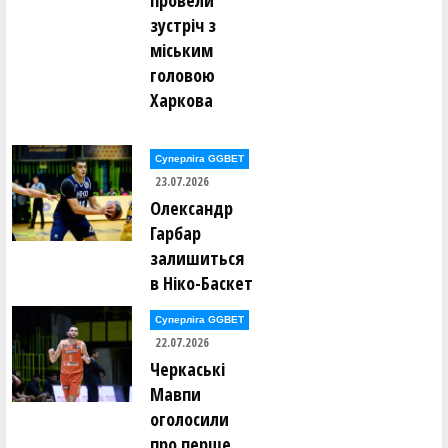
провели
зустріч з
міським
головою
Харкова
Суперліга GGBET
23.07.2026
Олександр
Гарбар
залишиться
в Ніко-Баскет
Суперліга GGBET
22.07.2026
Черкаські
Мавпи
оголосили
про перше