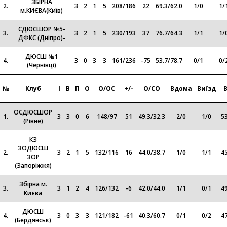
ЗБІРНА
2.
3
2
1
5
208
/
186
22
69.3
/
62.0
1
/
0
1
/
м.КИЄВА(Київ)
СДЮСШОР №5-
3.
3
2
1
5
230
/
193
37
76.7
/
64.3
1
/
1
1
/
ДФКС (Дніпро)-
ДЮСШ №1
4.
3
0
3
3
161
/
236
-75
53.7
/
78.7
0
/
1
0
/
(Чернівці)
№
Клуб
І
В
П
О
О/ОС
+/-
О/СО
Вдома
Виїзд
ОСДЮСШОР
1.
3
3
0
6
148
/
97
51
49.3
/
32.3
2
/
0
1
/
0
53
(Рівне)
КЗ
ЗОДЮСШ
2.
3
2
1
5
132
/
116
16
44.0
/
38.7
1
/
0
1
/
1
45
ЗОР
(Запоріжжя)
Збірна м.
3.
3
1
2
4
126
/
132
-6
42.0
/
44.0
1
/
1
0
/
1
49
Києва
ДЮСШ
4.
3
0
3
3
121
/
182
-61
40.3
/
60.7
0
/
1
0
/
2
47
(Бердянськ)