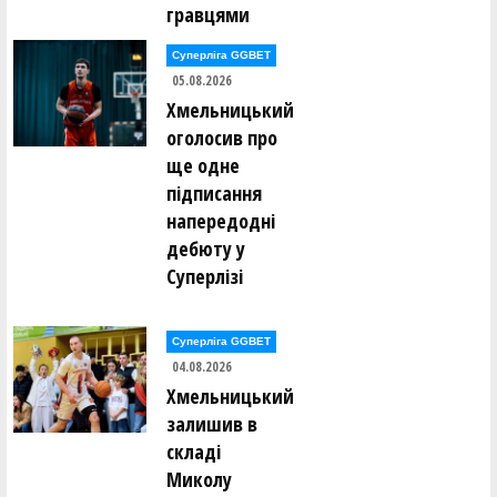
гравцями
Суперліга GGBET
05.08.2026
Хмельницький
оголосив про
ще одне
підписання
напередодні
дебюту у
Суперлізі
Суперліга GGBET
04.08.2026
Хмельницький
залишив в
складі
Миколу