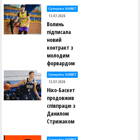
Суперліга GGBET
13.07.2026
Волинь
підписала
новий
контракт з
молодим
форвардом
Суперліга GGBET
12.07.2026
Ніко-Баскет
продовжив
співпрацю з
Данилом
Стрижаком
Суперліга GGBET