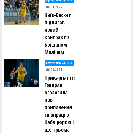
Суперліга GGBET
06.08.2026
Київ-Баскет
підписав
новий
контракт з
Богданом
Малічем
Суперліга GGBET
06.08.2026
Прикарпаття-
Говерла
оголосила
про
припинення
співпраці з
Кабацюрою і
ще трьома