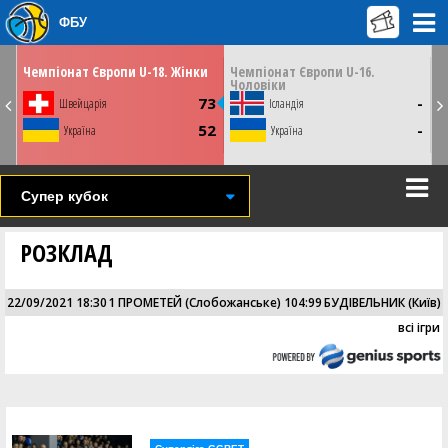
ФБУ
ЛЮ
ВІВТОРОК
СЕРЕДУ
04 серпня
05 серпня
30
13:30
13:30
и
Чемпіонат Європи U-18. Жінки
Чемпіонат Європи U-16.
Ч
Чоловіки
Тулча, Румунія
Тулча, Румунія
9
73
-
Швейцарія
Ісландія
СТАТИСТИКА
СТАТИСТИКА
НОВИНА
НОВИНА
0
52
-
Україна
Україна
ВІДЕО
ВІДЕО
Супер кубок
РОЗКЛАД
22/09/2021 18:30
1
ПРОМЕТЕЙ (Cлобожанське)
104
:
99
БУДІВЕЛЬНИК (Київ)
всі ігри