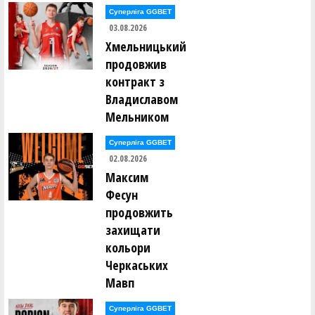
Суперліга GGBET
03.08.2026
Хмельницький
продовжив
контракт з
Владиславом
Мельником
Суперліга GGBET
02.08.2026
Максим
Фесун
продовжить
захищати
кольори
Черкаських
Мавп
Суперліга GGBET