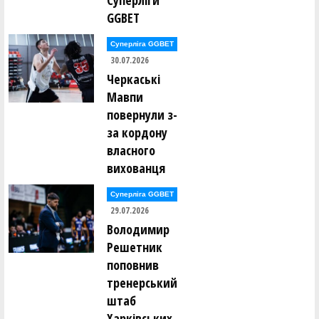
Суперліги
GGBET
Суперліга GGBET
30.07.2026
Черкаські
Мавпи
повернули з-
за кордону
власного
вихованця
Суперліга GGBET
29.07.2026
Володимир
Решетник
поповнив
тренерський
штаб
Харківських