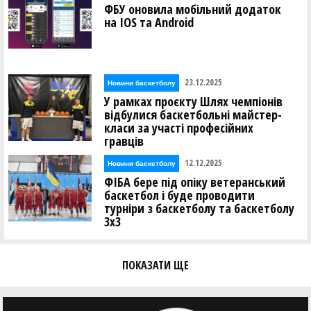
ФБУ оновила мобільний додаток
на IOS та Android
23.12.2025
Новини баскетболу
У рамках проєкту Шлях чемпіонів
відбулися баскетбольні майстер-
класи за участі професійних
гравців
12.12.2025
Новини баскетболу
ФІБА бере під опіку ветеранський
баскетбол і буде проводити
турніри з баскетболу та баскетболу
3х3
ПОКАЗАТИ ЩЕ