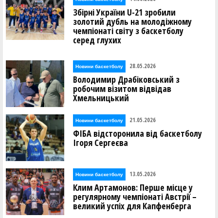
Збірні України U-21 зробили
золотий дубль на молодіжному
чемпіонаті світу з баскетболу
серед глухих
28.05.2026
Новини баскетболу
Володимир Драбіковський з
робочим візитом відвідав
Хмельницький
21.05.2026
Новини баскетболу
ФІБА відсторонила від баскетболу
Ігоря Сергеєва
13.05.2026
Новини баскетболу
Клим Артамонов: Перше місце у
регулярному чемпіонаті Австрії –
великий успіх для Капфенберга