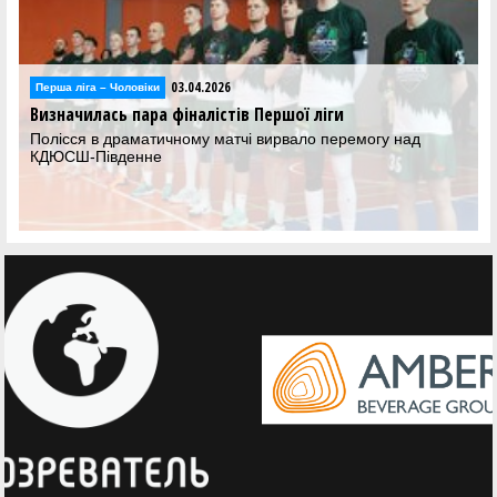
03.04.2026
Відео
Фінал восьми Першої ліги: відеотрансляція матчів 3
квітня
Дивіться трансляцію матчів вирішального етапу Першої ліги