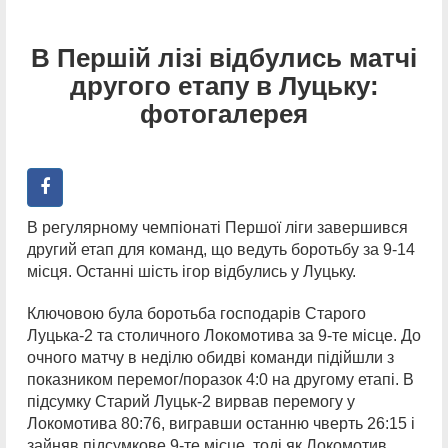
В Першій лізі відбулись матчі
другого етапу в Луцьку:
фотогалерея
В регулярному чемпіонаті Першої ліги завершився
другий етап для команд, що ведуть боротьбу за 9-14
місця. Останні шість ігор відбулись у Луцьку.
Ключовою була боротьба господарів Старого
Луцька-2 та столичного Локомотива за 9-те місце. До
очного матчу в неділю обидві команди підійшли з
показником перемог/поразок 4:0 на другому етапі. В
підсумку Старий Луцьк-2 вирвав перемогу у
Локомотива 80:76, вигравши останню чверть 26:15 і
зайняв підсумкове 9-те місце, тоді як Локомотив