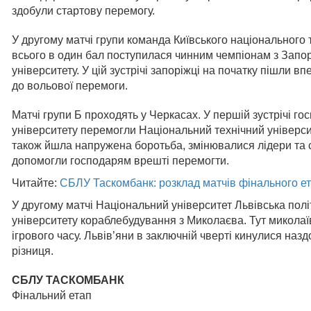
здобули стартову перемогу.
У другому матчі групи команда Київського національного
всього в один бал поступилася чинним чемпіонам з Запор
університету. У цій зустрічі запоріжці на початку пішли вп
до вольової перемоги.
Матчі групи Б проходять у Черкасах. У першій зустрічі го
університету перемогли Національний технічний університ
також йшла напружена боротьба, змінювалися лідери та 
допомогли господарям врешті перемогти.
Читайте:
СБЛУ Таскомбанк: розклад матчів фінального е
У другому матчі Національний університет Львівська пол
університету кораблебудування з Миколаєва. Тут миколаї
ігрового часу. Львів’яни в заключній чверті кинулися наз
різниця.
СБЛУ ТАСКОМБАНК
Фінальний етап