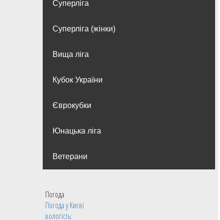
Суперліга
Суперліга (жінки)
Вища лiга
Кубок України
Єврокубки
Юнацька ліга
Ветерани
Погода
Погода у
Києві
вологість: