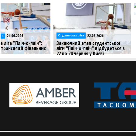
24.03.2020
Студентська ліга
Петро Глушко: сподіва
якнайшвидше ввійти п
карантину в ігровий р
22.06.2026
Студентська ліга
Гравець команди Вищої л
Заключний етап студентської
тренер студентської ком
ліги "Пліч-о-пліч" відбудеться з
Луцька розповів про під
22 по 24 червня у Києві
кондицій під час каранти
підготовку до поновленн
Матчі зіграють у столичному Палаці
Спорту "Венето"