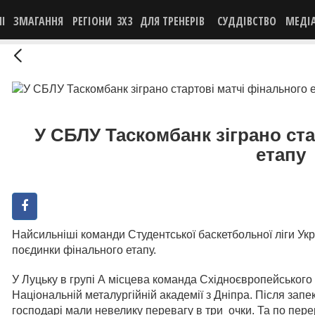
НІ
ЗМАГАННЯ
РЕГІОНИ
3X3
ДЛЯ ТРЕНЕРІВ
СУДДІВСТВО
МЕДІ
У СБЛУ Таскомбанк зіграно ста
етапу
Найсильніші команди Студентської баскетбольної ліги Укр
поєдинки фінального етапу.
У Луцьку в групі А місцева команда Східноєвропейського
Національній металургійній академії з Дніпра. Після запе
господарі мали невелику перевагу в три очки. Та по перер