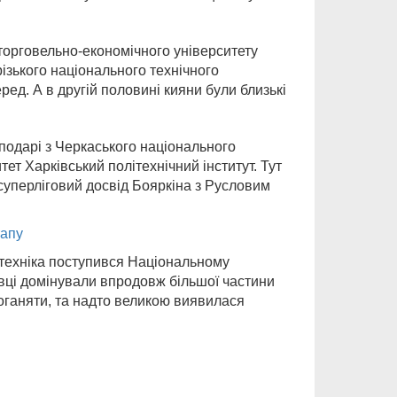
 торговельно-економічного університету
ізького національного технічного
еред. А в другій половині кияни були близькі
сподарі з Черкаського національного
ет Харківський політехнічний інститут. Тут
суперліговий досвід Бояркіна з Русловим
тапу
ітехніка поступився Національному
вці домінували впродовж більшої частини
доганяти, та надто великою виявилася