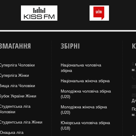
ЗМАГАННЯ
ЗБІРНІ
К
Суперліга Чоловіки
Національна чоловіча
м.
збірна
Суперліга Жінки
Національна жiноча збірна
Вища лiга Чоловіки
Молодіжна чоловіча збірна
Кубок України Жінки
(U20)
Дл
Студентська ліга
Молодіжна жіноча збірна
По
Чоловiки
(U20)
м.
Студентська ліга Жінки
Юніорська чоловіча збірна
(U18)
Юнацька ліга