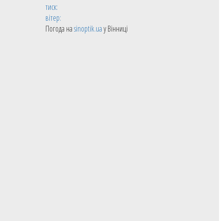
тиск:
вітер:
Погода на
sinoptik.ua
у Вінниці