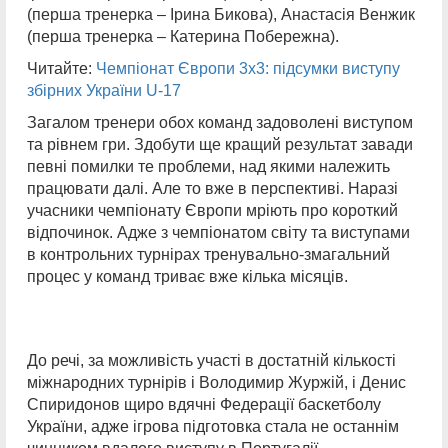
(перша тренерка – Ірина Бикова), Анастасія Венжик
(перша тренерка – Катерина Побережна).
Читайте:
Чемпіонат Європи 3х3: підсумки виступу
збірних України U-17
Загалом тренери обох команд задоволені виступом
та рівнем гри. Здобути ще кращий результат завади
певні помилки те проблеми, над якими належить
працювати далі. Але то вже в перспективі. Наразі
учасники чемпіонату Європи мріють про короткий
відпочинок. Адже з чемпіонатом світу та виступами
в контрольних турнірах тренувально-змагальний
процес у команд триває вже кілька місяців.
До речі, за можливість участі в достатній кількості
міжнародних турнірів і Володимир Журжій, і Денис
Спиридонов щиро вдячні Федерації баскетболу
України, адже ігрова підготовка стала не останнім