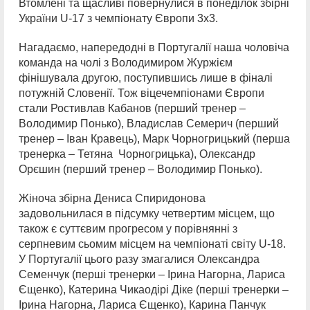
Втомлені та щасливі повернулися в понеділок збірні
України U-17 з чемпіонату Європи 3х3.
Нагадаємо, напередодні в Португалії наша чоловіча
команда на чолі з Володимиром Журжієм
фінішувала другою, поступившись лише в фіналі
потужній Словенії. Тож віцечемпіонами Європи
стали Ростивлав Кабанов (перший тренер –
Володимир Понько), Владислав Семерич (перший
тренер – Іван Кравець), Марк Чорногрицький (перша
тренерка – Тетяна Чорногрицька), Олександр
Орєшин (перший тренер – Володимир Понько).
Жіноча збірна Дениса Спиридонова
задовольнилася в підсумку четвертим місцем, що
також є суттєвим прогресом у порівнянні з
серпневим сьомим місцем на чемпіонаті світу U-18.
У Португалії цього разу змагалися Олександра
Семенчук (перші тренерки – Ірина Нагорна, Лариса
Єщенко), Катерина Чикаодірі Діке (перші тренерки –
Ірина Нагорна, Лариса Єщенко), Карина Панчук