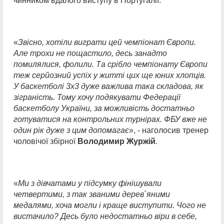
чинником вдалого виступу в Португалії.
«
Звісно, хотіли виграти цей чемпіонат Європи.
Але трохи не пощастило, десь занадто
помилялися, фолили. Та срібло чемпіонату Європи
теж серйозний успіх у житті цих ще юних хлопців.
У баскетболі 3х3 дуже важлива така складова, як
зіграність. Тому хочу подякувати Федерації
баскетболу України, за можливість достатньо
готуватися на контрольних турнірах. ФБУ вже не
один рік дуже з цим допомагає
», - наголосив тренер
чоловічої збірної
Володимир Журжій
.
«
Ми з дівчатами у підсумку фінішували
четвертими, з так званими дерев`яними
медалями, хоча могли і краще виступити. Чого не
вистачило? Десь було недостатньо віри в себе,