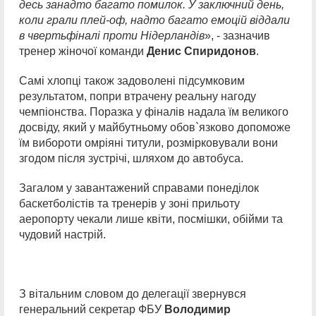
десь занадто багато помилок. У заключний день,
коли грали плей-оф, надто багато емоцій віддали
в чвертьфіналі проти Нідерландів
», - зазначив
тренер жіночої команди
Денис Спиридонов
.
Самі хлопці також задоволені підсумковим
результатом, попри втрачену реальну нагоду
чемпіонства. Поразка у фіналів надала їм великого
досвіду, який у майбутньому обов`язково допоможе
їм вибороти омріяні титули, розмірковували вони
згодом після зустрічі, шляхом до автобуса.
Загалом у завантажений справами понеділок
баскетболістів та тренерів у зоні прильоту
аеропорту чекали лише квіти, посмішки, обійми та
чудовий настрій.
З вітальним словом до делегації звернувся
генеральний секретар ФБУ
Володимир