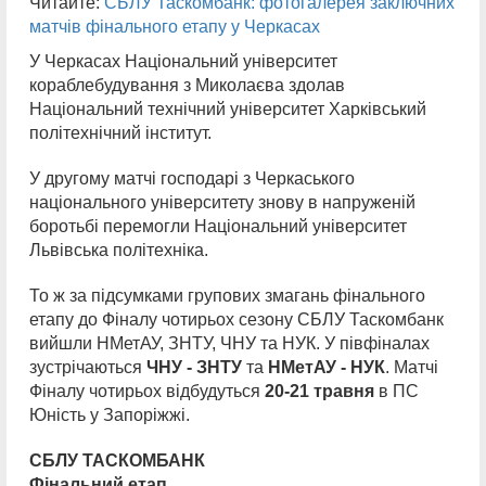
Читайте:
СБЛУ Таскомбанк: фотогалерея заключних
матчів фінального етапу у Черкасах
У Черкасах Національний університет
кораблебудування з Миколаєва здолав
Національний технічний університет Харківський
політехнічний інститут.
У другому матчі господарі з Черкаського
національного університету знову в напруженій
боротьбі перемогли Національний університет
Львівська політехніка.
То ж за підсумками групових змагань фінального
етапу до Фіналу чотирьох сезону СБЛУ Таскомбанк
вийшли НМетАУ, ЗНТУ, ЧНУ та НУК. У півфіналах
зустрічаються
ЧНУ - ЗНТУ
та
НМетАУ - НУК
. Матчі
Фіналу чотирьох відбудуться
20-21 травня
в ПС
Юність у Запоріжжі.
СБЛУ ТАСКОМБАНК
Фінальний етап