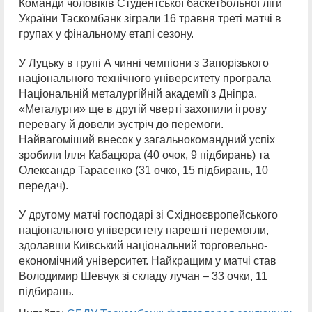
Команди чоловіків Студентської баскетбольної ліги
України Таскомбанк зіграли 16 травня треті матчі в
групах у фінальному етапі сезону.
У Луцьку в групі А чинні чемпіони з Запорізького
національного технічного університету програла
Національній металургійній академії з Дніпра.
«Металурги» ще в другій чверті захопили ігрову
перевагу й довели зустріч до перемоги.
Найвагоміший внесок у загальнокомандний успіх
зробили Ілля Кабацюра (40 очок, 9 підбирань) та
Олександр Тарасенко (31 очко, 15 підбирань, 10
передач).
У другому матчі господарі зі Східноєвропейського
національного університету нарешті перемогли,
здолавши Київський національний торговельно-
економічний університет. Найкращим у матчі став
Володимир Шевчук зі складу лучан – 33 очки, 11
підбирань.