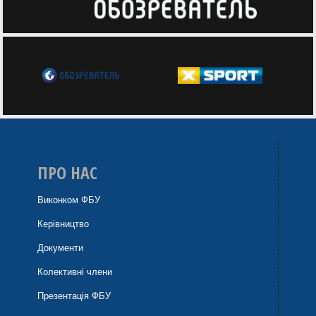
ПРО НАС
Виконком ФБУ
Керівництво
Документи
Колективні члени
Презентація ФБУ