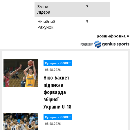
Зміни
7
Лідера
Нічийний
3
Рахунок
розшифровка »
Суперліга GGBET
08.08.2026
Ніко-Баскет
підписав
форварда
збірної
України U-18
Суперліга GGBET
08.08.2026