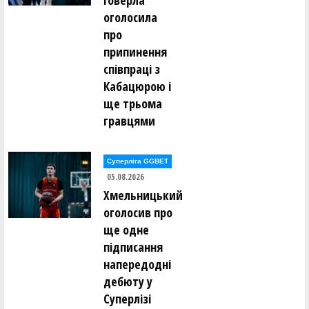
Говерла
оголосила
про
припинення
співпраці з
Кабацюрою і
ще трьома
гравцями
Суперліга GGBET
05.08.2026
Хмельницький
оголосив про
ще одне
підписання
напередодні
дебюту у
Суперлізі