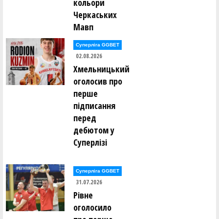
кольори
Черкаських
Мавп
Суперліга GGBET
02.08.2026
Хмельницький
оголосив про
перше
підписання
перед
дебютом у
Суперлізі
Суперліга GGBET
31.07.2026
Рівне
оголосило