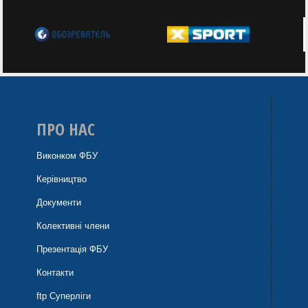
ПРО НАС
Виконком ФБУ
Керівництво
Документи
Колективні члени
Презентація ФБУ
Контакти
ftp Суперліги