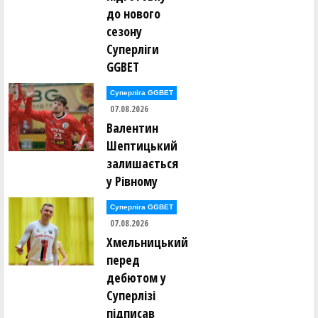
до нового
сезону
Суперліги
GGBET
Суперліга GGBET
07.08.2026
Валентин
Шептицький
залишається
у Рівному
Суперліга GGBET
07.08.2026
Хмельницький
перед
дебютом у
Суперлізі
підписав