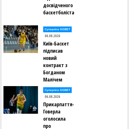
досвідченого
баскетболіста
Суперліга GGBET
06.08.2026
Київ-Баскет
підписав
новий
контракт з
Богданом
Малічем
Суперліга GGBET
06.08.2026
Прикарпаття-
Говерла
оголосила
про