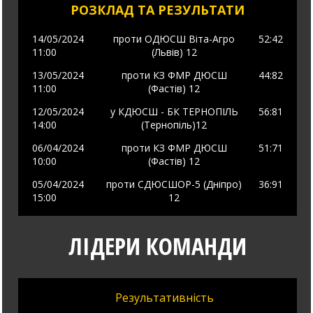
РОЗКЛАД ТА РЕЗУЛЬТАТИ
14/05/2024
проти
ОДЮСШ Віта-Агро
52
:42
11:00
(Львів) 12
13/05/2024
проти
КЗ ФМР ДЮСШ
44
:82
11:00
(Фастів) 12
12/05/2024
у
КДЮСШ - БК ТЕРНОПІЛЬ
56
:81
14:00
(Тернопіль)12
06/04/2024
проти
КЗ ФМР ДЮСШ
51
:71
10:00
(Фастів) 12
05/04/2024
проти
СДЮСШОР-5 (Дніпро)
36
:91
15:00
12
ЛІДЕРИ КОМАНДИ
Результативність