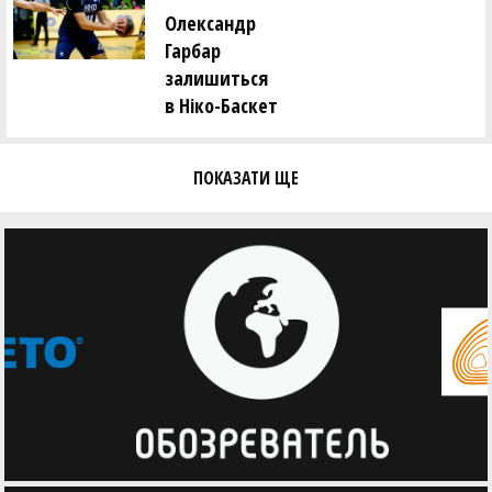
Олександр
Гарбар
залишиться
в Ніко-Баскет
ПОКАЗАТИ ЩЕ