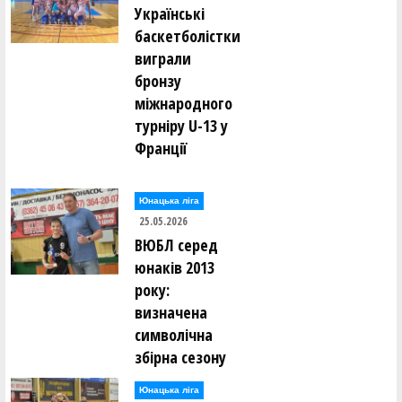
Українські
баскетболістки
виграли
бронзу
міжнародного
турніру U-13 у
Франції
Юнацька ліга
25.05.2026
ВЮБЛ серед
юнаків 2013
року:
визначена
символічна
збірна сезону
Юнацька ліга