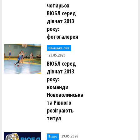
чотирьох
ВЮБЛ серед
дівчат 2013
року:
фотогалерея
Юнацька ліга
29.05.2026
ВЮБЛ серед
дівчат 2013
року:
команди
Нововолинська
та Рівного
розіграють
титул
29.05.2026
Відео