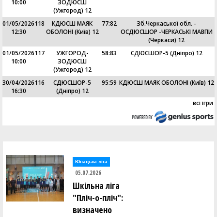
10:00
ЗОДЮСШ
(Ужгород) 12
01/05/2026
118
КДЮСШ МАЯК
77
:
82
Зб.Черкаської обл. -
12:30
ОБОЛОНІ (Київ) 12
ОСДЮСШОР -ЧЕРКАСЬКІ МАВПИ
(Черкаси) 12
01/05/2026
117
УЖГОРОД-
58
:
83
СДЮСШОР-5 (Дніпро) 12
10:00
ЗОДЮСШ
(Ужгород) 12
30/04/2026
116
СДЮСШОР-5
95
:
59
КДЮСШ МАЯК ОБОЛОНІ (Київ) 12
16:30
(Дніпро) 12
всі ігри
Юнацька ліга
05.07.2026
Шкільна ліга
"Пліч-о-пліч":
визначено