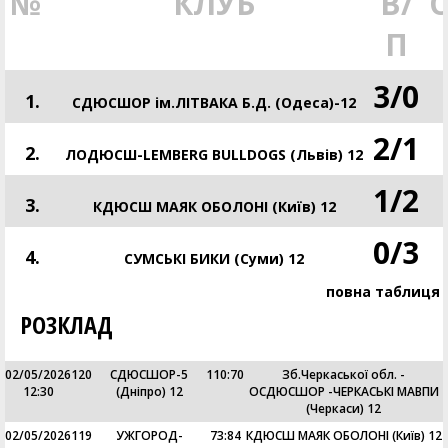
№
КЛУБ
В/
П
3
/
0
1.
СДЮСШОР ім.ЛІТВАКА Б.Д. (Одеса)-12
2
/
1
2.
ЛОДЮСШ-LEMBERG BULLDOGS (Львів) 12
1
/
2
3.
КДЮСШ МАЯК ОБОЛОНІ (Київ) 12
0
/
3
4.
СУМСЬКІ БИКИ (Суми) 12
повна таблиця
РОЗКЛАД
02/05/2026
120
СДЮСШОР-5
110
:
70
Зб.Черкаської обл. -
12:30
(Дніпро) 12
ОСДЮСШОР -ЧЕРКАСЬКІ МАВПИ
(Черкаси) 12
02/05/2026
119
УЖГОРОД-
73
:
84
КДЮСШ МАЯК ОБОЛОНІ (Київ) 12