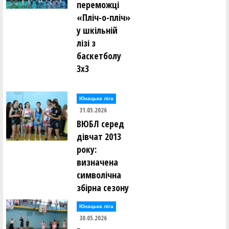
переможці
«Пліч-о-пліч»
у шкільній
лізі з
баскетболу
3х3
Юнацька ліга
31.05.2026
ВЮБЛ серед
дівчат 2013
року:
визначена
символічна
збірна сезону
Юнацька ліга
30.05.2026