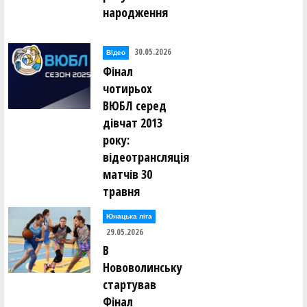
народження
30.05.2026
Відео
Фінал
чотирьох
ВЮБЛ серед
дівчат 2013
року:
відеотрансляція
матчів 30
травня
Юнацька ліга
29.05.2026
В
Нововолинську
стартував
Фінал