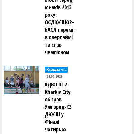
юнаків 2013
року:
ОСДЮСШОР-
БАСЛ переміг
в овертаймі
та став
чемпіоном
Юнацька ліга
24.05.2026
КДЮСШ-2-
Kharkiv City
обіграв
Ужгород-КЗ
ДЮСШ у
Фіналі
чотирьох