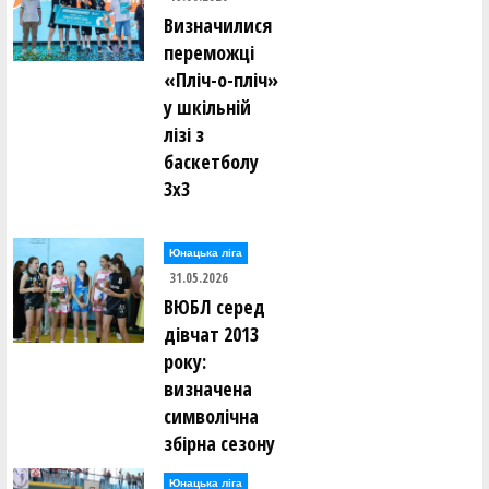
Визначилися
переможці
«Пліч-о-пліч»
у шкільній
лізі з
баскетболу
3х3
Юнацька ліга
31.05.2026
ВЮБЛ серед
дівчат 2013
року:
визначена
символічна
збірна сезону
Юнацька ліга