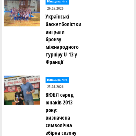
Юнацька ліга
26.05.2026
Українські
баскетболістки
виграли
бронзу
міжнародного
турніру U-13 у
Франції
Юнацька ліга
25.05.2026
ВЮБЛ серед
юнаків 2013
року:
визначена
символічна
збірна сезону