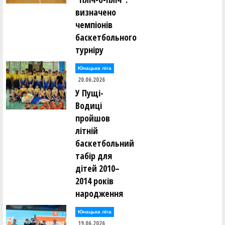
визначено
чемпіонів
баскетбольного
турніру
Юнацька ліга
20.06.2026
У Пущі-
Водиці
пройшов
літній
баскетбольний
табір для
дітей 2010–
2014 років
народження
Юнацька ліга
19.06.2026