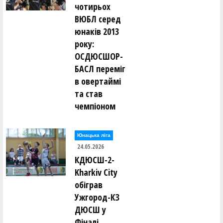
чотирьох
ВЮБЛ серед
юнаків 2013
року:
ОСДЮСШОР-
БАСЛ переміг
в овертаймі
та став
чемпіоном
Юнацька ліга
24.05.2026
КДЮСШ-2-
Kharkiv City
обіграв
Ужгород-КЗ
ДЮСШ у
Фіналі