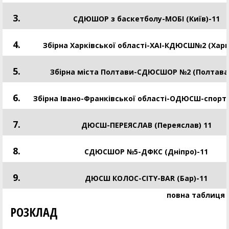
3.
СДЮШОР з баскетболу-МОБІ (Київ)-11
4.
Збірна Харківської області-ХАІ-КДЮСШ№2 (Харкі
5.
Збірна міста Полтави-СДЮСШОР №2 (Полтава
6.
Збірна Івано-Франківської області-ОДЮСШ-спорт
7.
ДЮСШ-ПЕРЕЯСЛАВ (Переяслав) 11
8.
СДЮСШОР №5-ДФКС (Дніпро)-11
9.
ДЮСШ КОЛОС-CITY-BAR (Бар)-11
повна таблиця
РОЗКЛАД