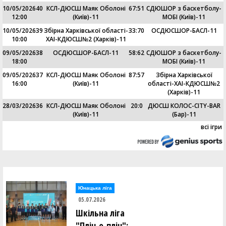
10/05/2026
40
КСЛ-ДЮСШ Маяк Оболоні
67
:
51
СДЮШОР з баскетболу-
12:00
(Київ)-11
МОБІ (Київ)-11
10/05/2026
39
Збірна Харківської області-
33
:
70
ОСДЮСШОР-БАСЛ-11
10:00
ХАІ-КДЮСШ№2 (Харків)-11
09/05/2026
38
ОСДЮСШОР-БАСЛ-11
58
:
62
СДЮШОР з баскетболу-
18:00
МОБІ (Київ)-11
09/05/2026
37
КСЛ-ДЮСШ Маяк Оболоні
87
:
57
Збірна Харківської
16:00
(Київ)-11
області-ХАІ-КДЮСШ№2
(Харків)-11
28/03/2026
36
КСЛ-ДЮСШ Маяк Оболоні
20
:
0
ДЮСШ КОЛОС-CITY-BAR
(Київ)-11
(Бар)-11
всі ігри
Юнацька ліга
05.07.2026
Шкільна ліга
"Пліч-о-пліч":