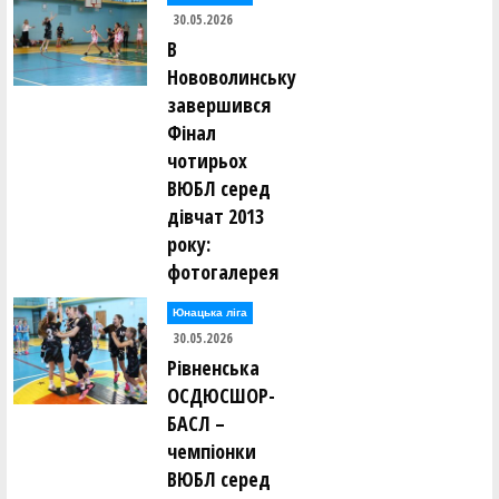
30.05.2026
В
Нововолинську
завершився
Фінал
чотирьох
ВЮБЛ серед
дівчат 2013
року:
фотогалерея
Юнацька ліга
30.05.2026
Рівненська
ОСДЮСШОР-
БАСЛ –
чемпіонки
ВЮБЛ серед