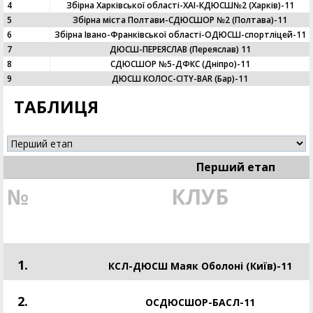
4
Збірна Харківської області-ХАІ-КДЮСШ№2 (Харків)-11
5
Збірна міста Полтави-СДЮСШОР №2 (Полтава)-11
6
Збірна Івано-Франківської області-ОДЮСШ-спортліцей-11
7
ДЮСШ-ПЕРЕЯСЛАВ (Переяслав) 11
8
СДЮСШОР №5-ДФКС (Дніпро)-11
9
ДЮСШ КОЛОС-CITY-BAR (Бар)-11
ТАБЛИЦЯ
Перший етап
№
КЛУБ
1.
КСЛ-ДЮСШ Маяк Оболоні (Київ)-11
2.
ОСДЮСШОР-БАСЛ-11