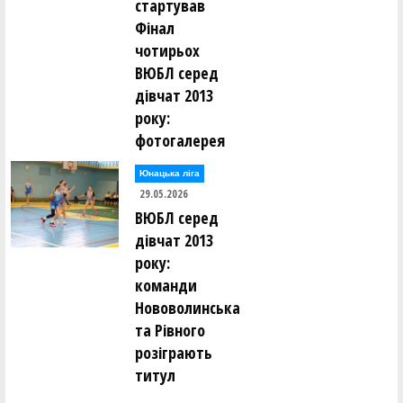
стартував
Фінал
чотирьох
ВЮБЛ серед
дівчат 2013
року:
фотогалерея
Юнацька ліга
29.05.2026
ВЮБЛ серед
дівчат 2013
року:
команди
Нововолинська
та Рівного
розіграють
титул