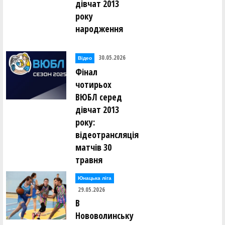
дівчат 2013
року
народження
30.05.2026
Відео
Фінал
чотирьох
ВЮБЛ серед
дівчат 2013
року:
відеотрансляція
матчів 30
травня
Юнацька ліга
29.05.2026
В
Нововолинську