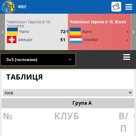
ФБУ
ЕР
ПʼЯТНИЦЮ
ПʼЯТНИЦЮ
07 серпня
07 серпня
00
13:30
14:30
и
Чемпіонат Європи U-16.
Чемпіонат Європи U-18. Жінки
Ч
Чоловіки
Ч
Тулча, Румунія
Скоп'є, Пів. Македонія
6
72
-
Україна
Україна
СТАТИСТИКА
СТАТИСТИКА
НОВИНА
НОВИНА
6
51
-
Швейцарія
Люксембург
ВІДЕО
ВІДЕО
3x3 (чоловіки)
ТАБЛИЦЯ
Група A
№
КЛУБ
В/
П