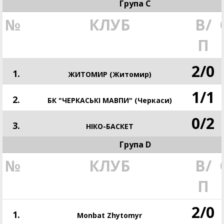
Група C
№
КЛУБ
В/
П
2
/
0
1.
ЖИТОМИР (Житомир)
1
/
1
2.
БК "ЧЕРКАСЬКІ МАВПИ" (Черкаси)
0
/
2
3.
HІКО-БАСКЕТ
Група D
№
КЛУБ
В/
П
2
/
0
1.
Monbat Zhytomyr