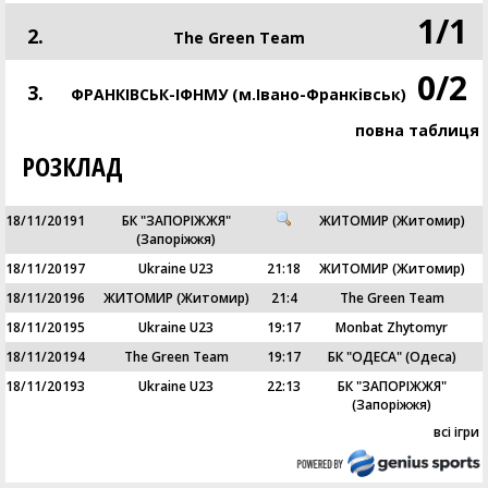
1
/
1
2.
The Green Team
0
/
2
3.
ФРАНКІВСЬК-ІФНМУ (м.Івано-Франківськ)
повна таблиця
РОЗКЛАД
18/11/2019
1
БК "ЗАПОРІЖЖЯ"
ЖИТОМИР (Житомир)
(Запоріжжя)
18/11/2019
7
Ukraine U23
21
:
18
ЖИТОМИР (Житомир)
18/11/2019
6
ЖИТОМИР (Житомир)
21
:
4
The Green Team
18/11/2019
5
Ukraine U23
19
:
17
Monbat Zhytomyr
18/11/2019
4
The Green Team
19
:
17
БК "ОДЕСА" (Одеса)
18/11/2019
3
Ukraine U23
22
:
13
БК "ЗАПОРІЖЖЯ"
(Запоріжжя)
всі ігри