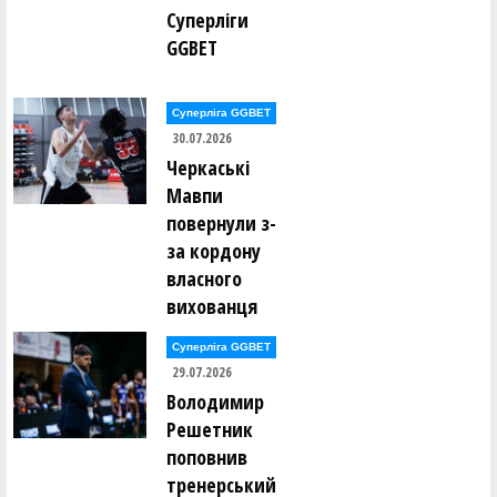
Суперліги
GGBET
Суперліга GGBET
30.07.2026
Черкаські
Мавпи
повернули з-
за кордону
власного
вихованця
Суперліга GGBET
29.07.2026
Володимир
Решетник
поповнив
тренерський