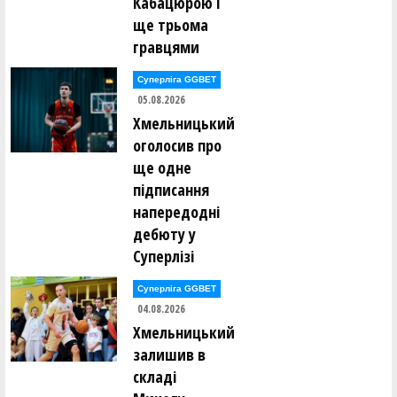
Кабацюрою і
ще трьома
гравцями
Суперліга GGBET
05.08.2026
Хмельницький
оголосив про
ще одне
підписання
напередодні
дебюту у
Суперлізі
Суперліга GGBET
04.08.2026
Хмельницький
залишив в
складі