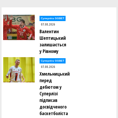
Суперліга GGBET
07.08.2026
Валентин
Шептицький
залишається
у Рівному
Суперліга GGBET
07.08.2026
Хмельницький
перед
дебютом у
Суперлізі
підписав
досвідченого
баскетболіста