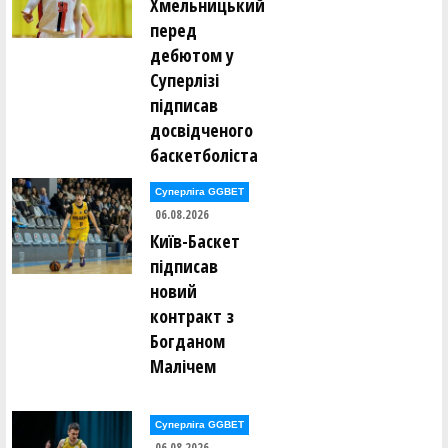
Хмельницький
перед
дебютом у
Суперлізі
підписав
досвідченого
баскетболіста
Суперліга GGBET
06.08.2026
Київ-Баскет
підписав
новий
контракт з
Богданом
Малічем
Суперліга GGBET
06.08.2026