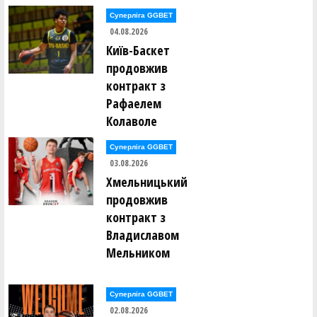
Суперліга GGBET
04.08.2026
Київ-Баскет
продовжив
контракт з
Рафаелем
Колаволе
Суперліга GGBET
03.08.2026
Хмельницький
продовжив
контракт з
Владиславом
Мельником
Суперліга GGBET
02.08.2026