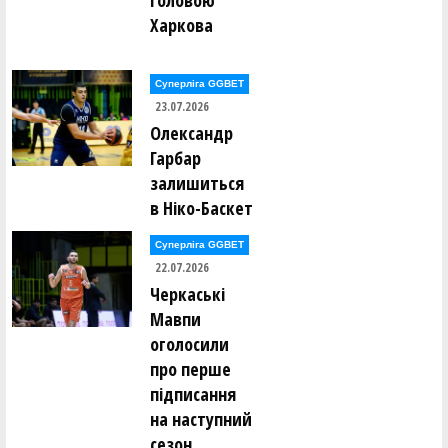
головою
Харкова
Суперліга GGBET
23.07.2026
Олександр
Гарбар
залишиться
в Ніко-Баскет
Суперліга GGBET
22.07.2026
Черкаські
Мавпи
оголосили
про перше
підписання
на наступний
сезон