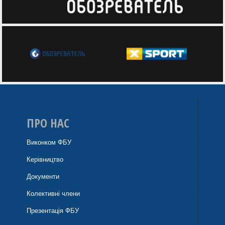
ПРО НАС
Виконком ФБУ
Керівництво
Документи
Колективні члени
Презентація ФБУ