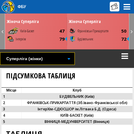
ФБУ
ОК
ВІВТОРОК
ПʼЯТНИЦЮ
31 березня
03 квітня
0
17:00
13:00
Жіноча Суперліга
Жіноча Суперліга
Київ. ПС Венето
Київ. ПС Венето
3
47
50
Київ-Баскет
Франківськ-Прикарпаття
Youtube
СТАТИСТИКА
НОВИНА
ФОТО
ВІДЕО
8
79
72
Інтерхім
Будівельник
СТАТИСТИКА
НОВИНА
ФОТО
ВІДЕО
Суперліга (жінки)
ПІДСУМКОВА ТАБЛИЦЯ
Місце
Клуб
1
БУДІВЕЛЬНИК (Київ)
2
ФРАНКІВСЬК-ПРИКАРПАТТЯ (Зб.Івано-Франківської обл)
3
ІнтерХім-СДЮСШОР ім.Літвака Б.Д. (Одеса)
4
КИЇВ-БАСКЕТ (Київ)
5
ВІННИЦЯ-МЕДУНІВЕРСИТЕТ (Вінниця)
ТАБЛИЦЯ