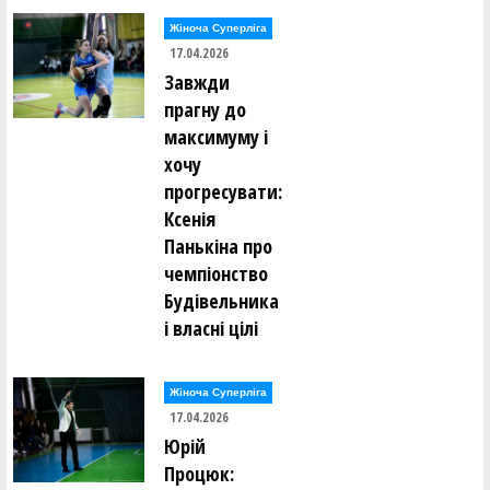
Жіноча Суперліга
17.04.2026
Завжди
прагну до
максимуму і
хочу
прогресувати:
Ксенія
Панькіна про
чемпіонство
Будівельника
і власні цілі
Жіноча Суперліга
17.04.2026
Юрій
Процюк: