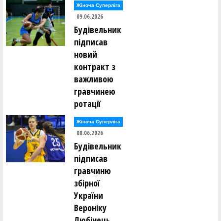
Жіноча Суперліга
09.06.2026
Будівельник
підписав
новий
контракт з
важливою
гравчинею
ротації
Жіноча Суперліга
08.06.2026
Будівельник
підписав
гравчиню
збірної
України
Вероніку
Любінець