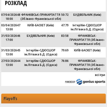
РОЗКЛАД
07/04/2026
48
ФРАНКІВСЬК-ПРИКАРПАТТЯ
50
:
72
БУДІВЕЛЬНИК (Київ)
18:00
(Зб.Івано-Франківської обл)
03/04/2026
47
КИЇВ-БАСКЕТ (Київ)
47
:
79
ІнтерХім-СДЮСШОР
13:00
ім.Літвака Б.Д. (Одеса)
31/03/2026
46
БУДІВЕЛЬНИК (Київ)
83
:
58
ФРАНКІВСЬК-
17:00
ПРИКАРПАТТЯ (Зб.Івано-
Франківської обл)
31/03/2026
45
ІнтерХім-СДЮСШОР
79
:
69
КИЇВ-БАСКЕТ (Київ)
13:00
ім.Літвака Б.Д. (Одеса)
27/03/2026
44
ІнтерХім-СДЮСШОР
76
:
86
ФРАНКІВСЬК-
13:00
ім.Літвака Б.Д. (Одеса)
ПРИКАРПАТТЯ (Зб.Івано-
Франківської обл)
всі ігри
Playoffs