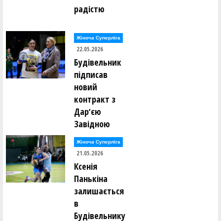
радістю
Жіноча Суперліга
22.05.2026
Будівельник
підписав
новий
контракт з
Дарʼєю
Завідною
Жіноча Суперліга
21.05.2026
Ксенія
Панькіна
залишається
в
Будівельнику