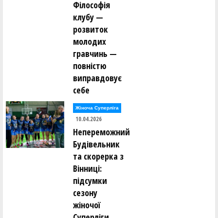
Філософія
клубу —
розвиток
молодих
гравчинь —
повністю
виправдовує
себе
Жіноча Суперліга
10.04.2026
Непереможний
Будівельник
та скорерка з
Вінниці:
підсумки
сезону
жіночої
Суперліги