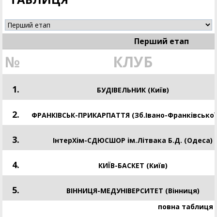
Перший етап
№
КЛУБ
1.
БУДІВЕЛЬНИК (Київ)
2.
ФРАНКІВСЬК-ПРИКАРПАТТЯ (Зб.Івано-Франківської
3.
ІнтерХім-СДЮСШОР ім.Літвака Б.Д. (Одеса)
4.
КИЇВ-БАСКЕТ (Київ)
5.
ВІННИЦЯ-МЕДУНІВЕРСИТЕТ (Вінниця)
повна таблиця