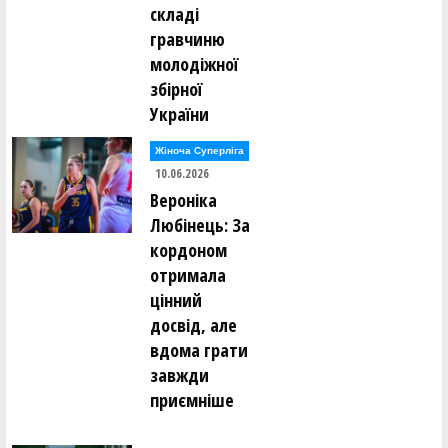
складі
гравчиню
молодіжної
збірної
України
Жіноча Суперліга
10.06.2026
Вероніка
Любінець: За
кордоном
отримала
цінний
досвід, але
вдома грати
завжди
приємніше