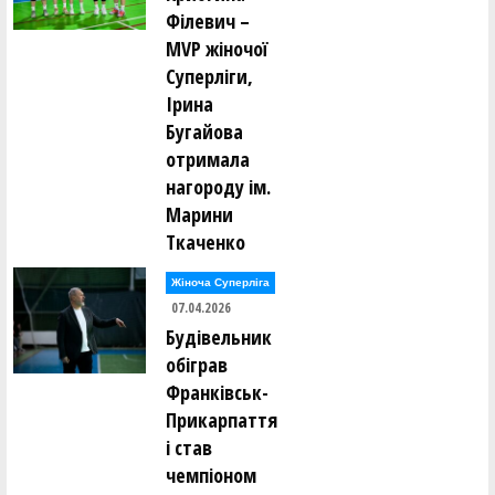
Філевич –
MVP жіночої
Суперліги,
Ірина
Бугайова
отримала
нагороду ім.
Марини
Ткаченко
Жіноча Суперліга
07.04.2026
Будівельник
обіграв
Франківськ-
Прикарпаття
і став
чемпіоном