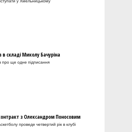
иступати у Хмельницькому
в складі Миколу Бачуріна
в про ще одне підписання
 контракт з Олександром Поносовим
скетболу проведе четвертий рік в клубі