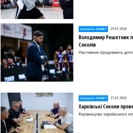
29.07.2026
Суперліга GGBET
Володимир Решетник п
Соколів
Наставник продовжить допо
27.07.2026
Суперліга GGBET
Харківські Соколи пров
Керівництво харківського к