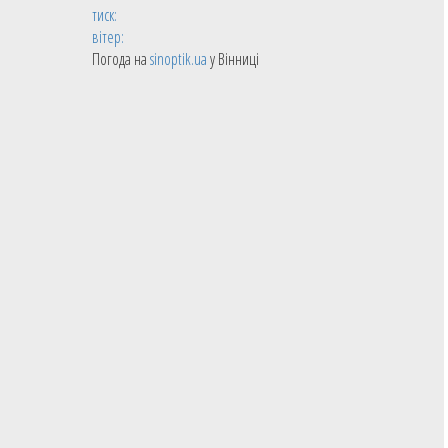
тиск:
Юлія Старих (КСЛ-ДЮСШ Маяк Оболоні (Київ)-11,
вітер:
Погода на
sinoptik.ua
у Вінниці
Альона Тесля (ДЮСШ-ПЕРЕЯСЛАВ (Переяслав) 1
Тетяна Тонченко (Збірна міста Полтави-СДЮСШО
Олександр Чередніченко (СДЮСШОР №5-ДФКС (Дн
Тетяна Чередніченко (СДЮСШОР №5-ДФКС (Дніпр
Total players: 18