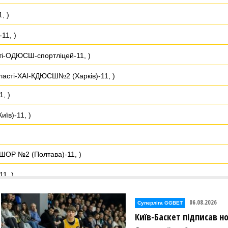
, )
11, )
сті-ОДЮСШ-спортліцей-11, )
бласті-ХАІ-КДЮСШ№2 (Харків)-11, )
, )
їв)-11, )
ШОР №2 (Полтава)-11, )
1, )
їв)-11, )
06.08.2026
Суперліга GGBET
Київ-Баскет підписав 
11, )