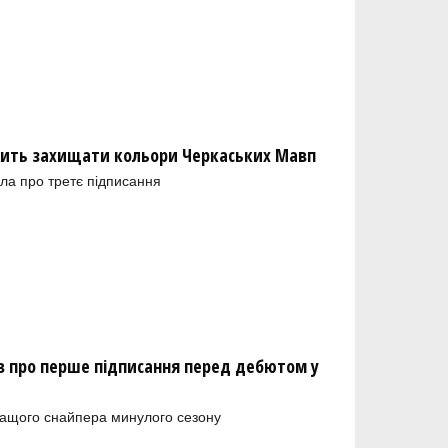
ить захищати кольори Черкаських Мавп
ла про третє підписання
 про перше підписання перед дебютом у
ращого снайпера минулого сезону