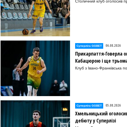
Столичний клуб оголосив п
 )
1, )
Р №2 (Полтава)-11, )
іпро)-11, )
06.08.2026
Суперліга GGBET
о)-11, )
Прикарпаття-Говерла ог
Кабацюрою і ще трьом
Клуб з Івано-Франківська п
05.08.2026
Суперліга GGBET
Хмельницький оголосив
дебюту у Суперлізі