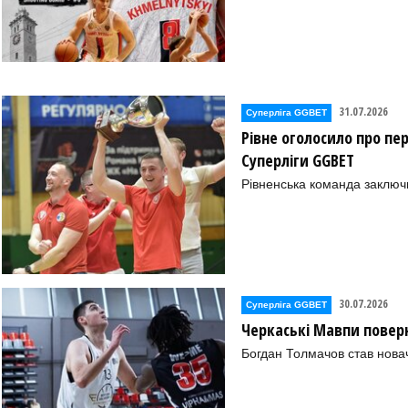
31.07.2026
Суперліга GGBET
Рівне оголосило про пе
Суперліги GGBET
Рівненська команда заключ
30.07.2026
Суперліга GGBET
Черкаські Мавпи повер
Богдан Толмачов став нова