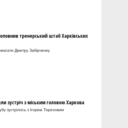
оповнив тренерський штаб Харківських
магати Дмитру Забірченку
ели зустріч з міським головою Харкова
лубу зустрілось з Ігорем Тереховим