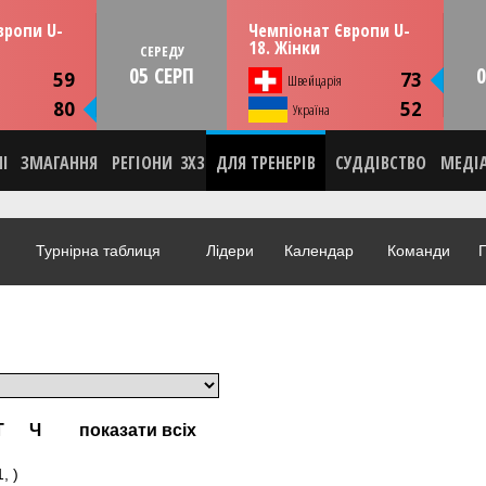
13:30
13:30
рпня
СЕРЕДУ
05 серпня
вропи U-
Чемпіонат Європи U-
мунія
Тулча, Румунія
18. Жінки
СЕРЕДУ
05 СЕРП
0
ИКА
СТАТИСТИКА
59
73
Швейцарія
НА
НОВИНА
80
52
О
Україна
ВІДЕО
НІ
ЗМАГАННЯ
РЕГІОНИ
3X3
ДЛЯ ТРЕНЕРІВ
СУДДІВСТВО
МЕДІ
Турнірна таблиця
Лідери
Календар
Команди
Г
Т
Ч
показати всіх
, )