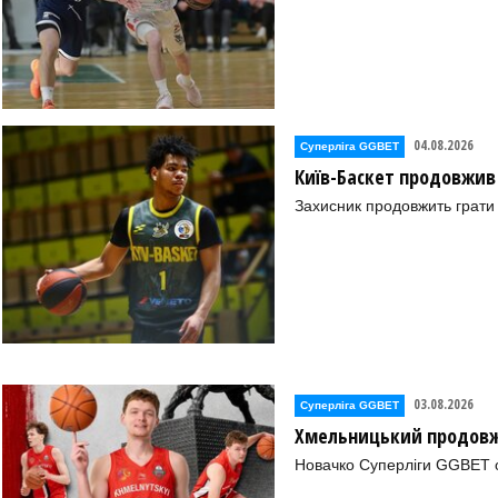
04.08.2026
Суперліга GGBET
Київ-Баскет продовжив
Захисник продовжить грати 
03.08.2026
Суперліга GGBET
Хмельницький продовж
Новачко Суперліги GGBET о