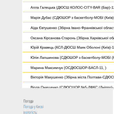
Алла Галецька (ДЮСШ КОЛОС-CITY-BAR (Бар)-11
Марія Дубас (СДЮШОР з баскетболу-МОБІ (Київ)-
Аїда Євтушенко (Збірна Івано-Франківської обла
Оксана Кірсанова-Старонь (Збірна Харківської о
Юрій Кравець (КСЛ-ДЮСШ Маяк Оболоні (Київ)-11
Юлія Лапшинова (СДЮШОР з баскетболу-МОБІ (Ки
Марина Максимчук (ОСДЮСШОР-БАСЛ-11, )
Вікторія Макушенко (Збірна міста Полтави-СДЮС
Віола Онищенко (СДЮСШОР №5-ДФКС (Дніпро)-1
Марина Рубайло (СДЮШОР з баскетболу-МОБІ (Ки
Погода
Погода у
Києві
Валентина Сович (СДЮСШОР №5-ДФКС (Дніпро)-
вологість:
Людмила Спиридонова (ОСДЮСШОР-БАСЛ-11, )