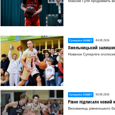
Максим Гуля продовжить в
04.08.2026
Суперліга GGBET
Хмельницький залишив 
Новачок Суперліги оголоси
04.08.2026
Суперліга GGBET
Рівне підписало новий
Вихованець рівненського ба