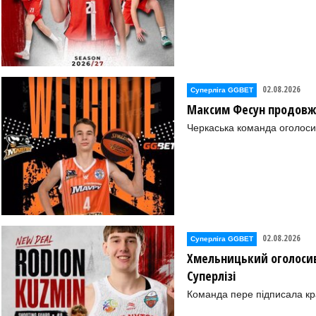
02.08.2026
Суперліга GGBET
Максим Фесун продовж
Черкаська команда оголоси
02.08.2026
Суперліга GGBET
Хмельницький оголосив
Суперлізі
Команда пере підписала к