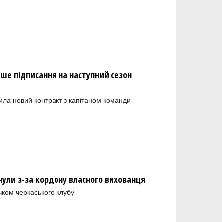
рше підписання на наступний сезон
ила новий контракт з капітаном команди
нули з-за кордону власного вихованця
чком черкаського клубу