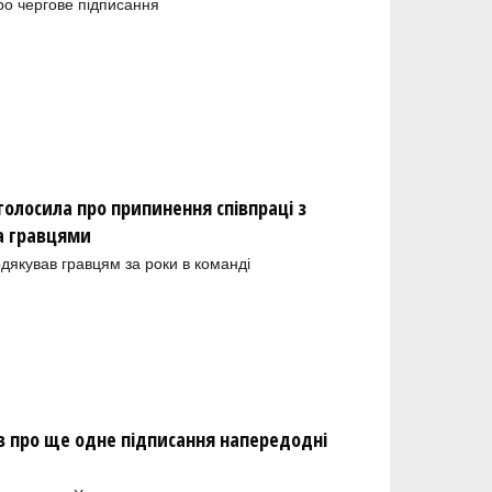
ро чергове підписання
олосила про припинення співпраці з
а гравцями
одякував гравцям за роки в команді
 про ще одне підписання напередодні