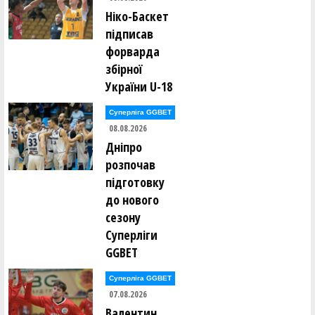
Анна Бардаш (ДЮСШ КОЛОС-CITY-BAR (Бар)-11)
Ніко-Баскет
підписав
Дар'я Барчук (ДЮСШ КОЛОС-CITY-BAR (Бар)-11)
форварда
збірної
Валерія Башарова (Збірна Харківської області-ХАІ-
КДЮСШ№2 (Харків)-11)
України U-18
Дар'я Баюл (СДЮСШОР №5-ДФКС (Дніпро)-11)
Суперліга GGBET
08.08.2026
Дніпро
Катерина Бевз (СДЮСШОР №5-ДФКС (Дніпро)-11)
розпочав
підготовку
Маргарита Беспалова (СДЮШОР з баскетболу-МОБІ
(Київ)-11)
до нового
сезону
Софія Білик (Збірна міста Полтави-СДЮСШОР №2
Суперліги
(Полтава)-11)
GGBET
Милана Білокур (СДЮШОР з баскетболу-МОБІ (Київ)-11)
Суперліга GGBET
07.08.2026
Євгенія Бован (ДЮСШ-ПЕРЕЯСЛАВ (Переяслав) 11)
Валентин