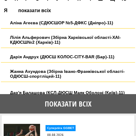
Я
показати всіх
Аліна Агеєва (СДЮСШОР №5-ДФКС (Дніпро)-11)
Лілія Альферович (Збірна Харківської області-ХАІ-
КДЮСШ№2 (Харків)-11)
Дарія Андрух (ДЮСШ КОЛОС-CITY-BAR (Бар)-11)
Жанна Ахундова (Збірна Івано-Франківської області-
ОДЮСШ-спортліцей-11)
Дар'я Балашова (КСЛ-ДЮСШ Маяк Оболоні (Київ)-11)
ПОКАЗАТИ ВСІХ
Мілана Балкова (КСЛ-ДЮСШ Маяк Оболоні (Київ)-11)
Поліна Баран (ДЮСШ-ПЕРЕЯСЛАВ (Переяслав) 11)
Суперліга GGBET
08.08.2026