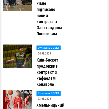
Анна Дудій (Збірна Івано-Франківської області-ОДЮСШ-
Рівне
спортліцей-11)
підписало
новий
Олеся Єфімова (СДЮШОР з баскетболу-МОБІ (Київ)-11)
контракт з
Олександром
Поліна Жигалка (Збірна міста Полтави-СДЮСШОР №2
Поносовим
(Полтава)-11)
Анастасія Зайнчуківська (ДЮСШ-ПЕРЕЯСЛАВ
Суперліга GGBET
(Переяслав) 11)
04.08.2026
Київ-Баскет
Ясмін Закірова (ДЮСШ-ПЕРЕЯСЛАВ (Переяслав) 11)
продовжив
контракт з
Олександра Засморжук (ОСДЮСШОР-БАСЛ-11)
Рафаелем
Колаволе
Евеліна Каджі Тіам (Збірна міста Полтави-СДЮСШОР №2
(Полтава)-11)
Суперліга GGBET
03.08.2026
Кіра Калиновська (СДЮСШОР №5-ДФКС (Дніпро)-11)
Хмельницький