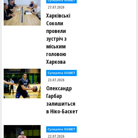
Суперліга GGBET
Дарина Куць (Збірна міста Полтави-СДЮСШОР №2
27.07.2026
(Полтава)-11)
Харківські
Соколи
Вероніка Лапшинова (СДЮШОР з баскетболу-МОБІ
провели
(Київ)-11)
зустріч з
Юлія Левченко (КСЛ-ДЮСШ Маяк Оболоні (Київ)-11)
міським
головою
Ангеліна Литвин (ДЮСШ-ПЕРЕЯСЛАВ (Переяслав) 11)
Харкова
Суперліга GGBET
Поліна Лісовська (СДЮСШОР №5-ДФКС (Дніпро)-11)
23.07.2026
Олександр
Анастасія Лопуга (СДЮСШОР №5-ДФКС (Дніпро)-11)
Гарбар
залишиться
Анастасія Луцькова (ДЮСШ КОЛОС-CITY-BAR (Бар)-11)
в Ніко-Баскет
Крістіна Максютенко (Збірна Харківської області-ХАІ-
КДЮСШ№2 (Харків)-11)
Суперліга GGBET
22.07.2026