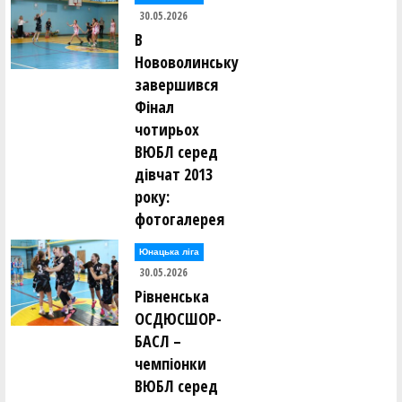
30.05.2026
В
Нововолинську
завершився
Фінал
чотирьох
ВЮБЛ серед
дівчат 2013
року:
фотогалерея
Юнацька ліга
30.05.2026
Рівненська
ОСДЮСШОР-
БАСЛ –
чемпіонки
ВЮБЛ серед