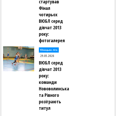
стартував
Фінал
чотирьох
ВЮБЛ серед
дівчат 2013
року:
фотогалерея
Юнацька ліга
29.05.2026
ВЮБЛ серед
дівчат 2013
року:
команди
Нововолинська
та Рівного
розіграють
титул