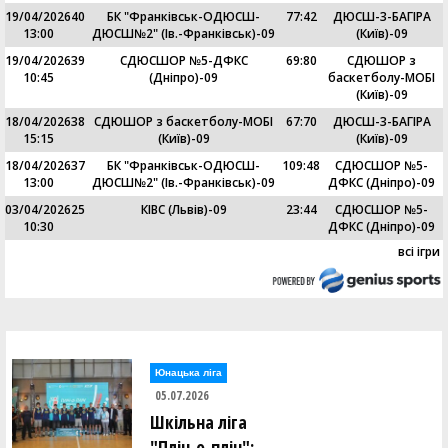
19/04/2026
40
БК "Франківськ-ОДЮСШ-
77
:
42
ДЮСШ-3-БАГІРА
13:00
ДЮСШ№2" (Ів.-Франківськ)-09
(Київ)-09
19/04/2026
39
СДЮСШОР №5-ДФКС
69
:
80
СДЮШОР з
10:45
(Дніпро)-09
баскетболу-МОБІ
(Київ)-09
18/04/2026
38
СДЮШОР з баскетболу-МОБІ
67
:
70
ДЮСШ-3-БАГІРА
15:15
(Київ)-09
(Київ)-09
18/04/2026
37
БК "Франківськ-ОДЮСШ-
109
:
48
СДЮСШОР №5-
13:00
ДЮСШ№2" (Ів.-Франківськ)-09
ДФКС (Дніпро)-09
03/04/2026
25
КІВС (Львів)-09
23
:
44
СДЮСШОР №5-
10:30
ДФКС (Дніпро)-09
всі ігри
Юнацька ліга
05.07.2026
Шкільна ліга
"Пліч-о-пліч":