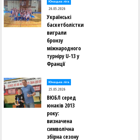
Юнацька ліга
26.05.2026
Українські
баскетболістки
виграли
бронзу
міжнародного
турніру U-13 у
Франції
Юнацька ліга
25.05.2026
ВЮБЛ серед
юнаків 2013
року:
визначена
символічна
збірна сезону