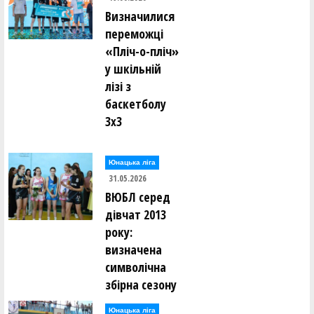
Визначилися
переможці
«Пліч-о-пліч»
у шкільній
лізі з
баскетболу
3х3
Юнацька ліга
31.05.2026
ВЮБЛ серед
дівчат 2013
року:
визначена
символічна
збірна сезону
Юнацька ліга