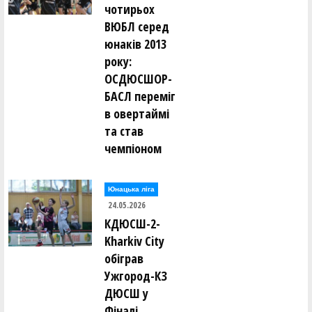
чотирьох
ВЮБЛ серед
юнаків 2013
року:
ОСДЮСШОР-
БАСЛ переміг
в овертаймі
та став
чемпіоном
Юнацька ліга
24.05.2026
КДЮСШ-2-
Kharkiv City
обіграв
Ужгород-КЗ
ДЮСШ у
Фіналі