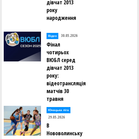
дівчат 2013
року
народження
30.05.2026
Відео
Фінал
чотирьох
ВЮБЛ серед
дівчат 2013
року:
відеотрансляція
матчів 30
травня
Юнацька ліга
29.05.2026
В
Нововолинську