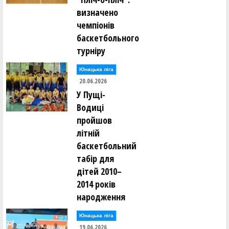
визначено
чемпіонів
баскетбольного
турніру
Юнацька ліга
20.06.2026
У Пущі-
Водиці
пройшов
літній
баскетбольний
табір для
дітей 2010–
2014 років
народження
Юнацька ліга
19.06.2026