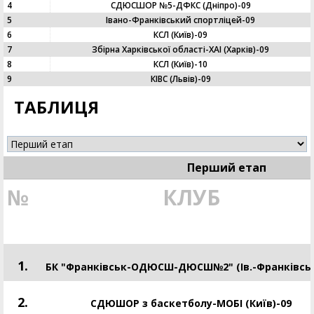
4
СДЮСШОР №5-ДФКС (Дніпро)-09
5
Івано-Франківський спортліцей-09
6
КСЛ (Київ)-09
7
Збірна Харківської області-ХАІ (Харків)-09
8
КСЛ (Київ)-10
9
КІВС (Львів)-09
ТАБЛИЦЯ
Перший етап
№
КЛУБ
1.
БК "Франківськ-ОДЮСШ-ДЮСШ№2" (Ів.-Франківськ
2.
СДЮШОР з баскетболу-МОБІ (Київ)-09