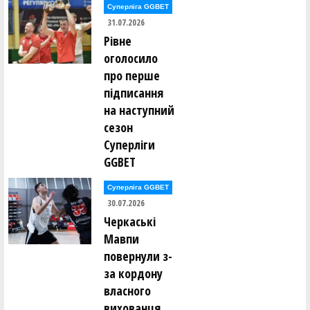
Суперліга GGBET
31.07.2026
Аріна Злоцька (СДЮСШОР №5-ДФКС (Дніпро)-09)
Рівне
оголосило
Катерина Йоханнессон (ДЮСШ-3-БАГІРА (Київ)-09)
про перше
підписання
Милана Калашник (СДЮСШОР №5-ДФКС (Дніпро)-09)
на наступний
сезон
Анастасія Ковальчук (СДЮШОР з баскетболу-МОБІ
Суперліги
(Київ)-09)
GGBET
Аліна Козловська (СДЮСШОР №5-ДФКС (Дніпро)-09)
Суперліга GGBET
30.07.2026
Варвара Колесник (Збірна Харківської області-ХАІ
Черкаські
(Харків)-09)
Мавпи
повернули з-
Уляна Колесник (Збірна Харківської області-ХАІ
(Харків)-09)
за кордону
власного
Катерина Коломієць (СДЮШОР з баскетболу-МОБІ
вихованця