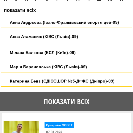
показати всіх
Анна Андрєєва (Івано-Франківський спортліцей-09)
Анна Атаманюк (КІВС (Львів)-09)
Мілана Балкова (КСЛ (Київ)-09)
Марія Барановська (КІВС (Львів)-09)
Катерина Бевз (СДЮСШОР №5-ДФКС (Дніпро)-09)
Маргарита Беспалова (СДЮШОР з баскетболу-МОБІ
ПОКАЗАТИ ВСІХ
(Київ)-09)
Поліна Бєлєнцова (Івано-Франківський спортліцей-09)
Суперліга GGBET
Вікторія Биваліна (Івано-Франківський спортліцей-09)
07.08.2026