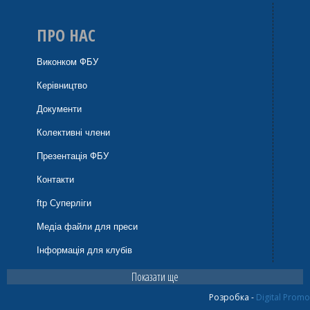
Ангеліна Радченко (Івано-Франківський спортліцей-09)
ПРО НАС
Анна Райхман (СДЮСШОР №5-ДФКС (Дніпро)-09)
Виконком ФБУ
Анна Ренькас (ДЮСШ-3-БАГІРА (Київ)-09)
Керівництво
Марія Рогозіна (КСЛ (Київ)-09)
Документи
Колективні члени
Альбіна Сазонова (СДЮШОР з баскетболу-МОБІ
(Київ)-09)
Презентація ФБУ
Контакти
Аріна Саламаха (КСЛ (Київ)-09)
ftp Суперліги
Лілія Саловарова (БК "Франківськ-ОДЮСШ-ДЮСШ№2"
Медіа файли для преси
(Ів.-Франківськ)-09)
Інформація для клубів
Мар'яна Самсонова (КСЛ (Київ)-09)
Показати ще
Катерина Саприга (БК "Франківськ-ОДЮСШ-ДЮСШ№2"
Розробка -
Digital Promo
(Ів.-Франківськ)-09)