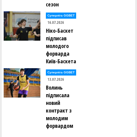
сезон
Аліна Малиш (Івано-Франківський спортліцей-09)
Суперліга GGBET
16.07.2026
Марія Марків (БК "Франківськ-ОДЮСШ-ДЮСШ№2" (Ів.-
Ніко-Баскет
Франківськ)-09)
підписав
молодого
Єлізавета Мартинюк (БК "Франківськ-ОДЮСШ-
форварда
ДЮСШ№2" (Ів.-Франківськ)-09)
Київ-Баскета
Анна Марченко (ДЮСШ-3-БАГІРА (Київ)-09)
Суперліга GGBET
13.07.2026
Ілона Марченко (КІВС (Львів)-09)
Волинь
підписала
Олена Матвійчук (КСЛ (Київ)-09)
новий
контракт з
Надія Матій (КСЛ (Київ)-09)
молодим
форвардом
Вікторія Мельник (КІВС (Львів)-09)