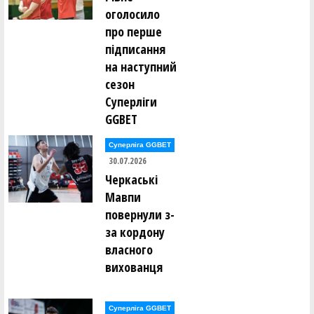
оголосило
про перше
підписання
на наступний
сезон
Суперліги
GGBET
Суперліга GGBET
30.07.2026
Черкаські
Мавпи
повернули з-
за кордону
власного
вихованця
Суперліга GGBET