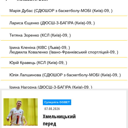
Марія Дубас (СДЮШОР з баскетболу-МОБІ (Київ)-09, )
Лариса Єщенко (ДЮСШ-3-БАГІРА (Київ)-09, )
Тетяна Зоренко (КСЛ (Київ)-09, )
Ірина Кленіна (КІВС (Львів)-09, )
Людмила Коваленко (Івано-Франківський спортліцей-09, )
Юрій Кравець (КСЛ (Київ)-09, )
Юлія Лапшинова (СДЮШОР з баскетболу-МОБІ (Київ)-09, )
Ірина Нагорна (ДЮСШ-3-БАГІРА (Київ)-09, )
Дмитро Неволін (БК "Франківськ-ОДЮСШ-ДЮСШ№2" (Ів.-
Франківськ)-09, )
Суперліга GGBET
07.08.2026
Валерія Околович (КІВС (Львів)-09, )
Хмельницький
перед
Юрій Процюк (БК "Франківськ-ОДЮСШ-ДЮСШ№2" (Ів.-