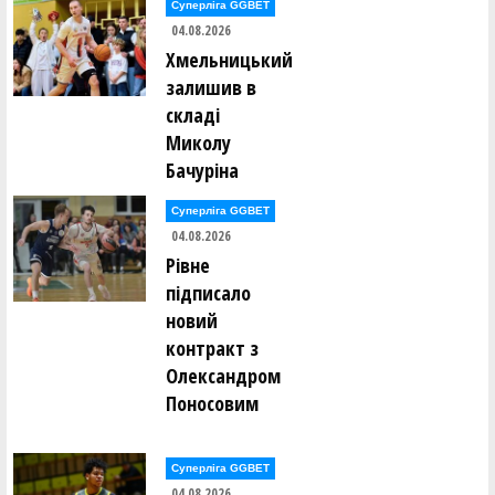
Суперліга GGBET
04.08.2026
Хмельницький
залишив в
складі
Миколу
Бачуріна
Суперліга GGBET
04.08.2026
Рівне
підписало
новий
контракт з
Олександром
Поносовим
Суперліга GGBET
04.08.2026