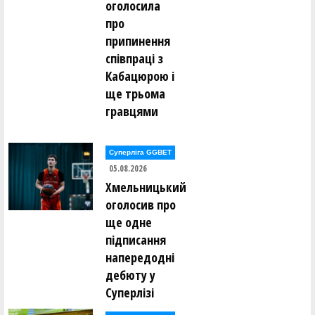
оголосила
про
припинення
співпраці з
Кабацюрою і
ще трьома
гравцями
Суперліга GGBET
05.08.2026
Хмельницький
оголосив про
ще одне
підписання
напередодні
дебюту у
Суперлізі