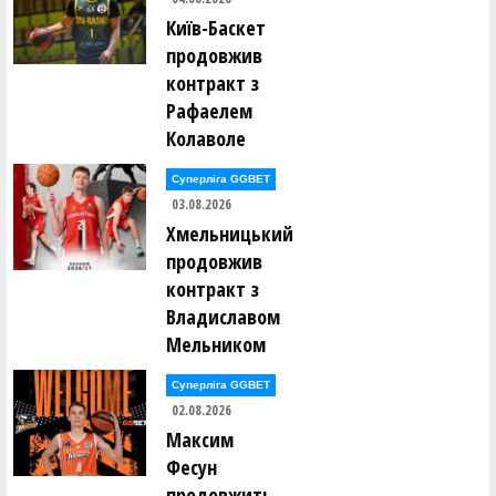
Київ-Баскет
продовжив
контракт з
Рафаелем
Колаволе
Суперліга GGBET
03.08.2026
Хмельницький
продовжив
контракт з
Владиславом
Мельником
Суперліга GGBET
02.08.2026
Максим
Фесун
продовжить