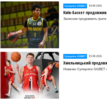
04.08.2026
Суперліга GGBET
Київ-Баскет продовжив
Захисник продовжить грати 
03.08.2026
Суперліга GGBET
Хмельницький продовж
Новачко Суперліги GGBET о