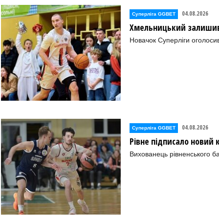
04.08.2026
Суперліга GGBET
Хмельницький залишив 
Новачок Суперліги оголоси
04.08.2026
Суперліга GGBET
Рівне підписало новий
Вихованець рівненського ба