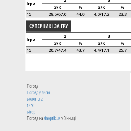
2
3
Ігри
З/к
%
З/к
%
15
29.5/67.0
44.0
4.0/17.2
23.3
СУПЕРНИКІ ЗА ГРУ
2
3
Ігри
З/к
%
З/к
%
15
20.7/47.4
43.7
4.4/17.1
25.7
Погода
Погода у
Києві
вологість:
тиск:
вітер:
Погода на
sinoptik.ua
у Вінниці