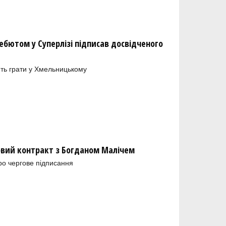
бютом у Суперлізі підписав досвідченого
ть грати у Хмельницькому
новий контракт з Богданом Малічем
ро чергове підписання