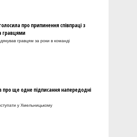
олосила про припинення співпраці з
а гравцями
одякував гравцям за роки в команді
 про ще одне підписання напередодні
иступати у Хмельницькому