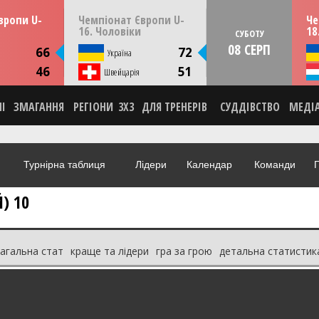
13:30
14:30
ерпня
ПʼЯТНИЦЮ
07 серпня
СУБО
вропи U-
Чемпіонат Європи U-
Че
мунія
Скоп'є, Пів. Македонія
16. Чоловіки
18
СУБОТУ
08 СЕРП
ИКА
СТАТИСТИКА
66
72
я
Україна
НА
НОВИНА
46
51
О
Швейцарія
ВІДЕО
НІ
ЗМАГАННЯ
РЕГІОНИ
3X3
ДЛЯ ТРЕНЕРІВ
СУДДІВСТВО
МЕДІ
Турнірна таблиця
Лідери
Календар
Команди
Г
) 10
загальна стат
краще та лідери
гра за грою
детальна статистик