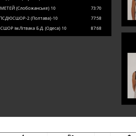
МЕТЕЙ (Слобожанське) 10
73
:70
ПСДЮСШОР-2 (Полтава)-10
77
:58
ШОР ім.Літвака Б.Д. (Одеса) 10
87
:68