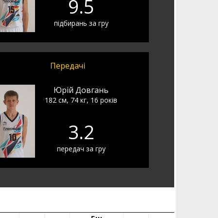
9.5
підбирань за гру
Передачі
Юрій Довгань
182 см, 74 кг, 16 років
3.2
передач за гру