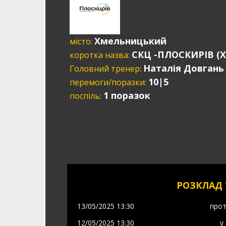
Хмельницький
місто:
СКЦ -ПЛОСКИРІВ (
коротка назва:
Наталія Довгань
Головний тренер:
10|5
перемоги/поразки:
1 поразок
поспіль:
РОЗКЛАД 
13/05/2025 13:30
про
12/05/2025 13:30
у