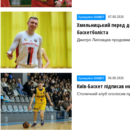
07.08.2026
Суперліга GGBET
Хмельницький перед де
баскетболіста
Дмитро Липовцев продовжи
06.08.2026
Суперліга GGBET
Київ-Баскет підписав 
Столичний клуб оголосив п