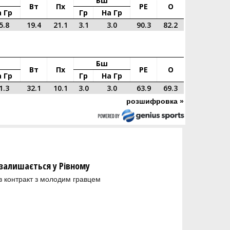
Бш
Вт
Пх
РЕ
О
 Гр
Гр
На Гр
5.8
19.4
21.1
3.1
3.0
90.3
82.2
Бш
Вт
Пх
РЕ
О
 Гр
Гр
На Гр
1.3
32.1
10.1
3.0
3.0
63.9
69.3
розшифровка »
залишається у Рівному
в контракт з молодим гравцем