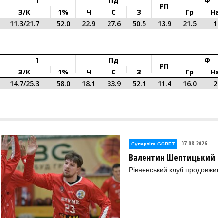
1
Пд
Ф
РП
З/к
1%
Ч
С
З
Гр
На
11.3/21.7
52.0
22.9
27.6
50.5
13.9
21.5
1
1
Пд
Ф
РП
З/к
1%
Ч
С
З
Гр
На
14.7/25.3
58.0
18.1
33.9
52.1
11.4
16.0
2
07.08.2026
Суперліга GGBET
Валентин Шептицький 
Рівненський клуб продовжи