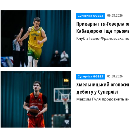
06.08.2026
Суперліга GGBET
Прикарпаття-Говерла ог
Кабацюрою і ще трьом
Клуб з Івано-Франківська п
05.08.2026
Суперліга GGBET
Хмельницький оголосив
дебюту у Суперлізі
Максим Гуля продовжить в