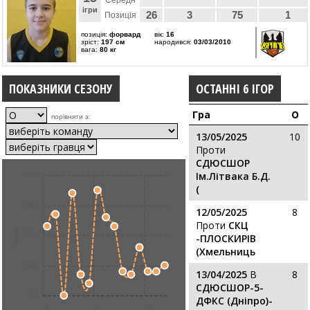
Середн
ігри
26
3
75
1
Позиція
позиція:
форвард
вік:
16
зріст:
197 см
народився:
03/03/2010
вага:
80 кг
ПОКАЗНИКИ СЕЗОНУ
ОСТАННІ 6 ІГОР
Гра
О
порівняти з:
13/05/2025
10
Проти
СДЮСШОР
Ім.Літвака Б.Д.
40
(
30
12/05/2025
8
Проти
СКЦ
Очки
20
-ПЛОСКИРІВ
(Хмельниць
10
13/04/2025
В
8
СДЮСШОР-5-
0
ДФКС (Дніпро)-
1
7
13