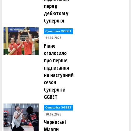
перед
дебютом у
Суперлізі
Суперліга GGBET
31.07.2026
Рівне
оголосило
про перше
підписання
на наступний
сезон
Суперліги
GGBET
Суперліга GGBET
30.07.2026
Черкаські
Мавпи