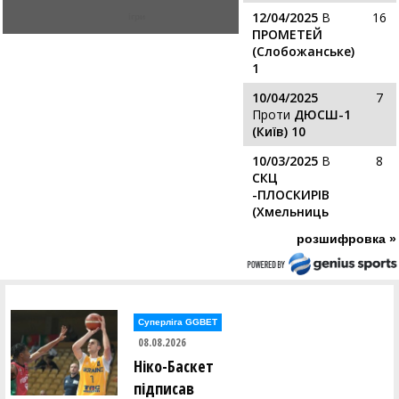
12/04/2025
В
16
ігри
ПРОМЕТЕЙ
(Слобожанське)
1
10/04/2025
7
Проти
ДЮСШ-1
(Київ) 10
10/03/2025
В
8
СКЦ
-ПЛОСКИРІВ
(Хмельниць
розшифровка »
Суперліга GGBET
08.08.2026
Ніко-Баскет
підписав