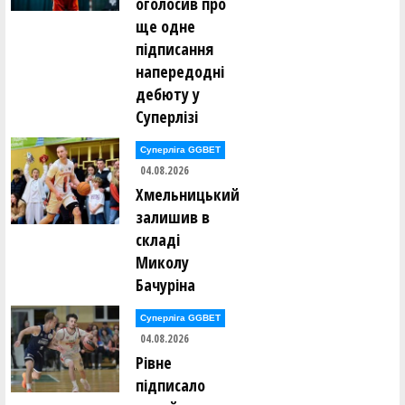
оголосив про
ще одне
підписання
напередодні
дебюту у
Суперлізі
Суперліга GGBET
04.08.2026
Хмельницький
залишив в
складі
Миколу
Бачуріна
Суперліга GGBET
04.08.2026
Рівне
підписало