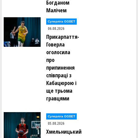
Богданом
Малічем
Суперліга GGBET
06.08.2026
Прикарпаття-
Говерла
оголосила
про
припинення
співпраці з
Кабацюрою і
ще трьома
гравцями
Суперліга GGBET
05.08.2026
Хмельницький