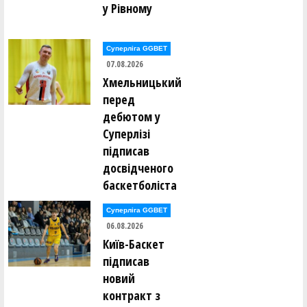
у Рівному
Суперліга GGBET
07.08.2026
Хмельницький
перед
дебютом у
Суперлізі
підписав
досвідченого
баскетболіста
Суперліга GGBET
06.08.2026
Київ-Баскет
підписав
новий
контракт з