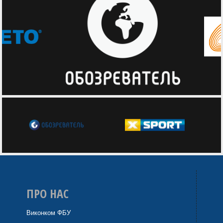
ПРО НАС
Виконком ФБУ