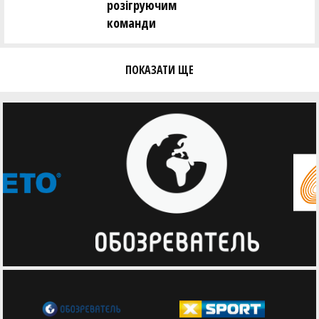
розігруючим
команди
ПОКАЗАТИ ЩЕ