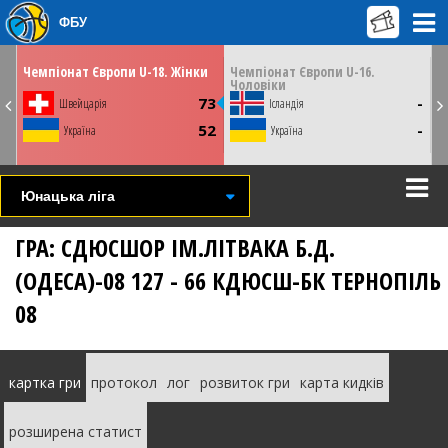
ФБУ
ЛЮ
ВІВТОРОК
СЕРЕДУ
04 серпня
05 серпня
30
13:30
13:30
и
Чемпіонат Європи U-18. Жінки
Чемпіонат Європи U-16.
Ч
Чоловіки
Ч
Тулча, Румунія
Тулча, Румунія
9
73
-
Швейцарія
Ісландія
СТАТИСТИКА
СТАТИСТИКА
НОВИНА
НОВИНА
0
52
-
Україна
Україна
ВІДЕО
ВІДЕО
Юнацька ліга
ГРА: СДЮСШОР ІМ.ЛІТВАКА Б.Д.
(ОДЕСА)-08 127 - 66 КДЮСШ-БК ТЕРНОПІЛЬ
08
картка гри
протокол
лог
розвиток гри
карта кидків
розширена статист