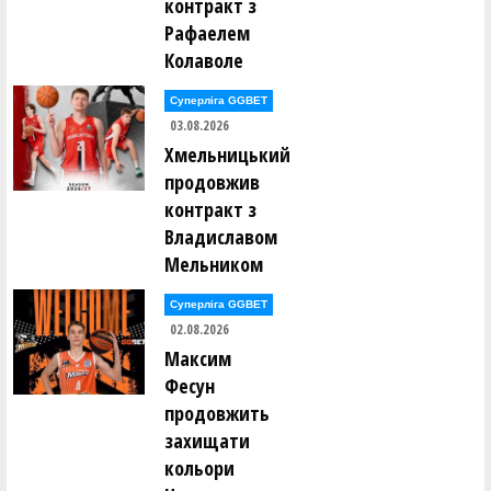
контракт з
Рафаелем
Колаволе
Суперліга GGBET
03.08.2026
Хмельницький
продовжив
контракт з
Владиславом
Мельником
Суперліга GGBET
02.08.2026
Максим
Фесун
продовжить
захищати
кольори