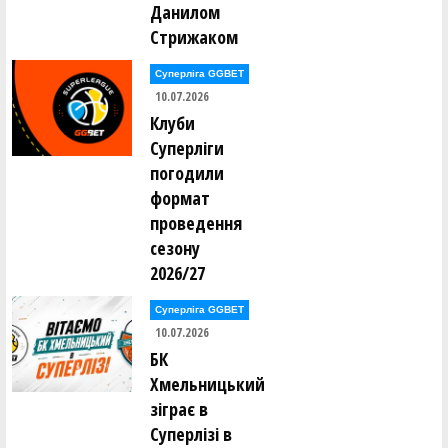
Данилом
Стрижаком
Суперліга GGBET
10.07.2026
Клуби
Суперліги
погодили
формат
проведення
сезону
2026/27
Суперліга GGBET
10.07.2026
БК
Хмельницький
зіграє в
Суперлізі в