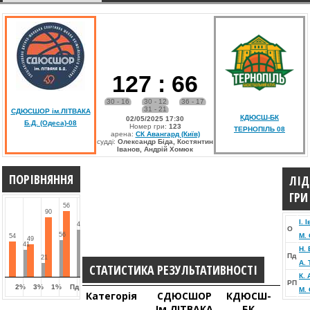
127
:
66
30 - 16
30 - 12
36 - 17
31 - 21
СДЮСШОР ім.ЛІТВАКА
КДЮСШ-БК
02/05/2025 17:30
Б.Д. (Одеса)-08
Номер гри:
123
ТЕРНОПІЛЬ 08
арена:
СК Авангард (Київ)
судді:
Олександр Біда, Костянтин
Іванов, Андрій Хомюк
ПОРІВНЯННЯ
ЛІД
ГРИ
56
90
І. 
40
О
56
М.
54
49
41
Н.
Пд
21
А. 
СТАТИСТИКА РЕЗУЛЬТАТИВНОСТІ
К. 
РП
2%
3%
1%
Пд
М.
Категорія
СДЮСШОР
КДЮСШ-
Ім.ЛІТВАКА
БК