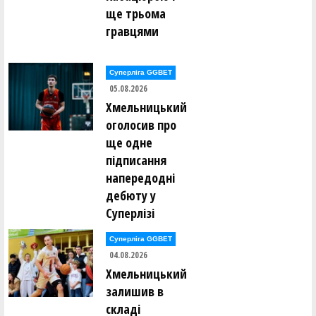
ще трьома
гравцями
Суперліга GGBET
05.08.2026
Хмельницький
оголосив про
ще одне
підписання
напередодні
дебюту у
Суперлізі
Суперліга GGBET
04.08.2026
Хмельницький
залишив в
складі