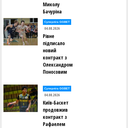
Миколу
Бачуріна
Суперліга GGBET
04.08.2026
Рівне
підписало
новий
контракт з
Олександром
Поносовим
Суперліга GGBET
04.08.2026
Київ-Баскет
продовжив
контракт з
Рафаелем