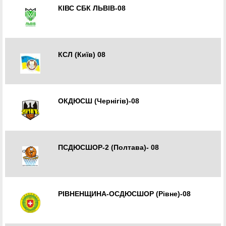
КІВС СБК ЛЬВІВ-08
Львів
КСЛ (Київ) 08
Київ
ОКДЮСШ (Чернігів)-08
Чернігів
ПСДЮСШОР-2 (Полтава)- 08
Полтава
РІВНЕНЩИНА-ОСДЮСШОР (Рівне)-08
Рівне