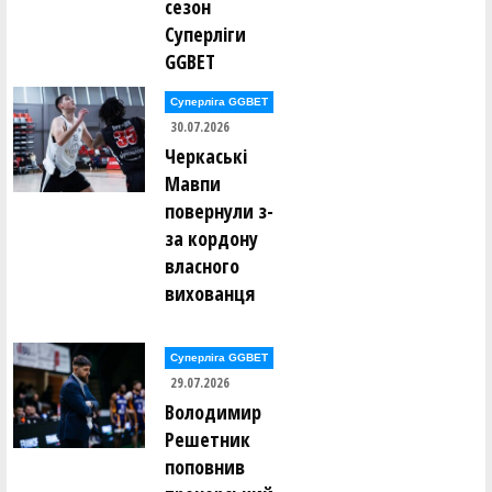
сезон
Суперліги
GGBET
Суперліга GGBET
30.07.2026
Черкаські
Мавпи
повернули з-
за кордону
власного
вихованця
Суперліга GGBET
29.07.2026
Володимир
Решетник
поповнив