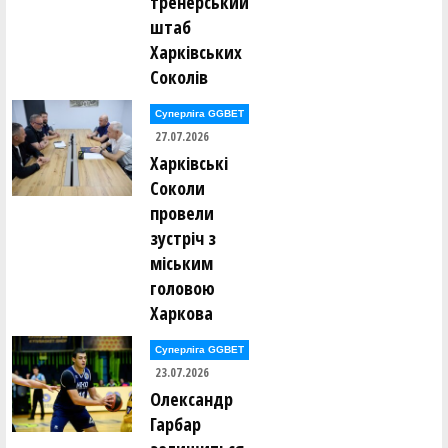
тренерський
штаб
Харківських
Соколів
Суперліга GGBET
27.07.2026
Харківські
Соколи
провели
зустріч з
міським
головою
Харкова
Суперліга GGBET
23.07.2026
Олександр
Гарбар