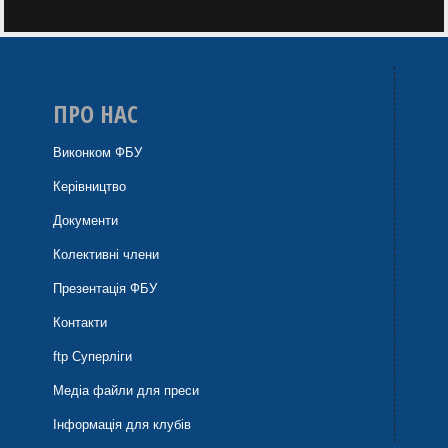
ПРО НАС
Виконком ФБУ
Керівництво
Документи
Колективні члени
Презентація ФБУ
Контакти
ftp Суперліги
Медіа файли для преси
Інформація для клубів