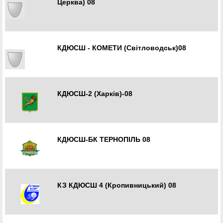
Церква) 08
Біла Церква
КДЮСШ - КОМЕТИ (Світловодськ)08
Світловодськ
КДЮСШ-2 (Харків)-08
Харків
КДЮСШ-БК ТЕРНОПІЛЬ 08
Тернопіль
КЗ КДЮСШ 4 (Кропивницький) 08
Кропивницький