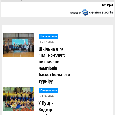
всі ігри
Юнацька ліга
05.07.2026
Шкільна ліга
"Пліч-о-пліч":
визначено
чемпіонів
баскетбольного
турніру
Юнацька ліга
20.06.2026
У Пущі-
Водиці