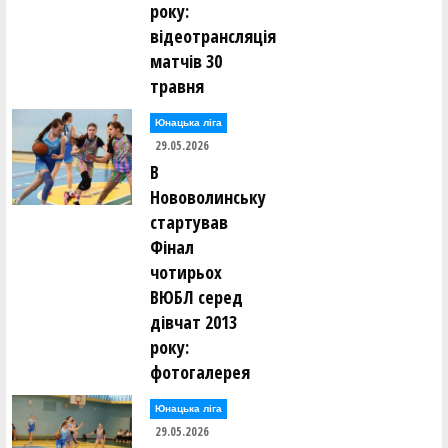
року:
відеотрансляція
матчів 30
травня
Юнацька ліга
29.05.2026
В
Нововолинську
стартував
Фінал
чотирьох
ВЮБЛ серед
дівчат 2013
року:
фотогалерея
Юнацька ліга
29.05.2026