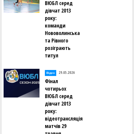
ВЮБЛ серед
дівчат 2013
року:
команди
Нововолинська
та Рівного
розіграють
титул
29.05.2026
Відео
Фінал
чотирьох
ВЮБЛ серед
дівчат 2013
року:
відеотрансляція
матчів 29
травня