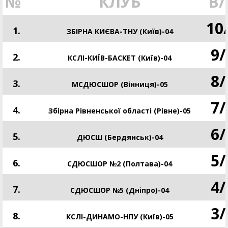
№
КЛУБ
В/
10
1.
ЗБІРНА КИЄВА-ТНУ (Київ)-04
9
/
2.
КСЛІ-КИЇВ-БАСКЕТ (Київ)-04
8
/
3.
МСДЮСШОР (Вінниця)-05
7
/
4.
Збірна Рівненської області (Рівне)-05
6
/
5.
ДЮСШ (Бердянськ)-04
5
/
6.
СДЮСШОР №2 (Полтава)-04
4
/
7.
СДЮСШОР №5 (Дніпро)-04
3
/
8.
КСЛІ-ДИНАМО-НПУ (Київ)-05