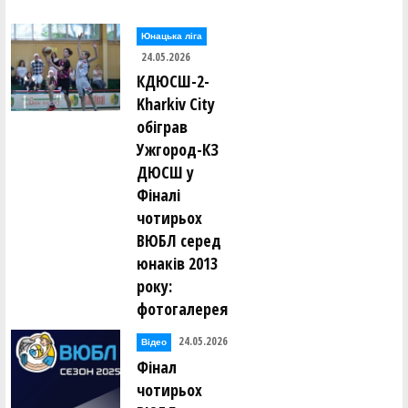
Юнацька ліга
24.05.2026
КДЮСШ-2-
Kharkiv City
обіграв
Ужгород-КЗ
ДЮСШ у
Фіналі
чотирьох
ВЮБЛ серед
юнаків 2013
року:
фотогалерея
24.05.2026
Відео
Фінал
чотирьох