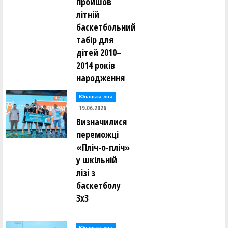
пройшов
літній
баскетбольний
табір для
дітей 2010–
2014 років
народження
Юнацька ліга
19.06.2026
Визначилися
переможці
«Пліч-о-пліч»
у шкільній
лізі з
баскетболу
3х3
Юнацька ліга