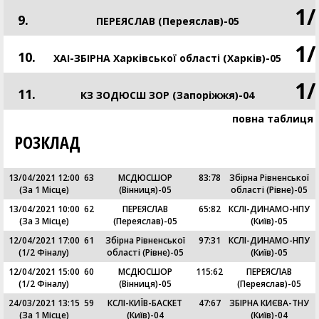
1
/
9.
ПЕРЕЯСЛАВ (Переяслав)-05
1
/
10.
ХАІ-ЗБІРНА Харківської області (Харків)-05
1
/
11.
КЗ ЗОДЮСШ ЗОР (Запоріжжя)-04
повна таблиця
РОЗКЛАД
13/04/2021 12:00
63
МСДЮСШОР
83
:
78
Збірна Рівненської
(За 1 Місце)
(Вінниця)-05
області (Рівне)-05
13/04/2021 10:00
62
ПЕРЕЯСЛАВ
65
:
82
КСЛІ-ДИНАМО-НПУ
(За 3 Місце)
(Переяслав)-05
(Київ)-05
12/04/2021 17:00
61
Збірна Рівненської
97
:
31
КСЛІ-ДИНАМО-НПУ
(1/2 Фіналу)
області (Рівне)-05
(Київ)-05
12/04/2021 15:00
60
МСДЮСШОР
115
:
62
ПЕРЕЯСЛАВ
(1/2 Фіналу)
(Вінниця)-05
(Переяслав)-05
24/03/2021 13:15
59
КСЛІ-КИЇВ-БАСКЕТ
47
:
67
ЗБІРНА КИЄВА-ТНУ
(За 1 Місце)
(Київ)-04
(Київ)-04