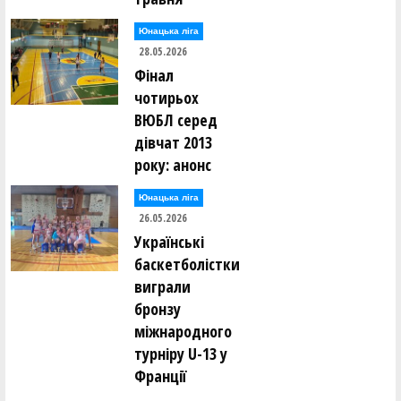
Юнацька ліга
28.05.2026
Фінал
чотирьох
ВЮБЛ серед
дівчат 2013
року: анонс
Юнацька ліга
26.05.2026
Українські
баскетболістки
виграли
бронзу
міжнародного
турніру U-13 у
Франції