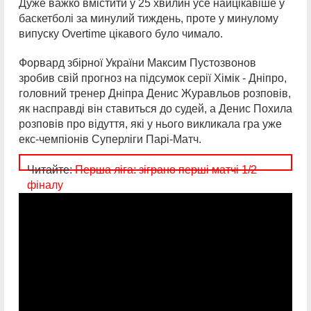
Дуже важко вмістити у 25 хвилин усе найцікавіше у
баскетболі за минулий тиждень, проте у минулому
випуску Overtime цікавого було чимало.
Форвард збірної України Максим Пустозвонов
зробив свій прогноз на підсумок серії Хімік - Дніпро,
головний тренер Дніпра Денис Журавльов розповів,
як насправді він ставиться до судей, а Денис Похила
розповів про відуття, які у нього викликала гра уже
екс-чемпіонів Суперліги Парі-Матч.
Читайте:
Перша ліга: зіграно перші матчі 1/2
фіналу