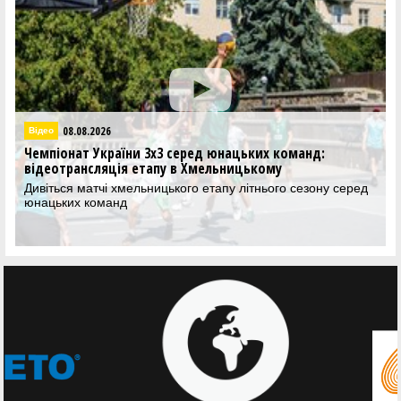
026
05.
Баскетбол 3х3
країни 3х3 серед юнацьких команд:
Наступний етап
яція етапу в Хмельницькому
Хмельницьком
чі хмельницького етапу літнього сезону серед
Розпочалась реє
манд
чемпіонату Укра