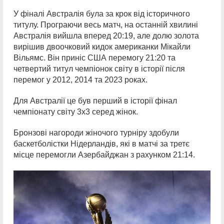
У фіналі Австралія була за крок від історичного
титулу. Програючи весь матч, на останній хвилині
Австралія вийшла вперед 20:19, але долю золота
вирішив двоочковий кидок американки Мікайли
Вільямс. Він приніс США перемогу 21:20 та
четвертий титул чемпіонок світу в історії після
перемог у 2012, 2014 та 2023 роках.
Для Австралії це був перший в історії фінал
чемпіонату світу 3х3 серед жінок.
Бронзові нагороди жіночого турніру здобули
баскетболістки Нідерландів, які в матчі за третє
місце перемогли Азербайджан з рахунком 21:14.