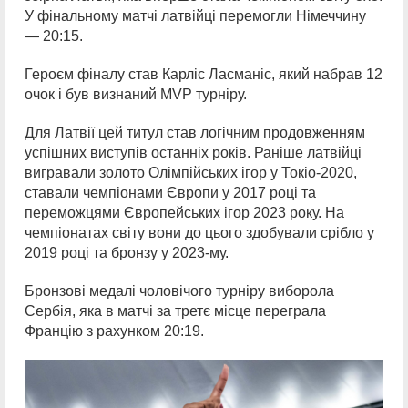
У фінальному матчі латвійці перемогли Німеччину
— 20:15.
Героєм фіналу став Карліс Ласманіс, який набрав 12
очок і був визнаний MVP турніру.
Для Латвії цей титул став логічним продовженням
успішних виступів останніх років. Раніше латвійці
вигравали золото Олімпійських ігор у Токіо-2020,
ставали чемпіонами Європи у 2017 році та
переможцями Європейських ігор 2023 року. На
чемпіонатах світу вони до цього здобували срібло у
2019 році та бронзу у 2023-му.
Бронзові медалі чоловічого турніру виборола
Сербія, яка в матчі за третє місце переграла
Францію з рахунком 20:19.