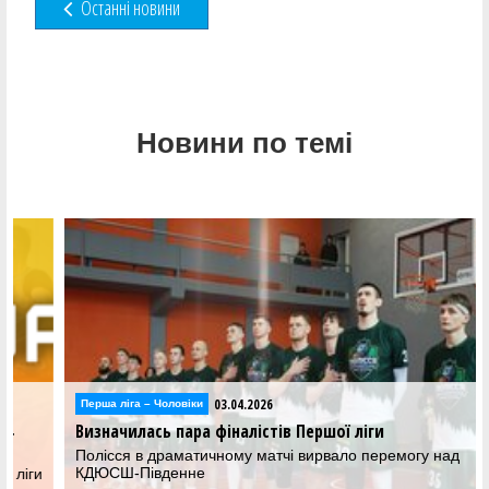
Останні новини
Новини по темі
03.04.2026
Відео
Фінал восьми Першої ліги: відеотрансляція матчів 3
квітня
Дивіться трансляцію матчів вирішального етапу Першої ліги