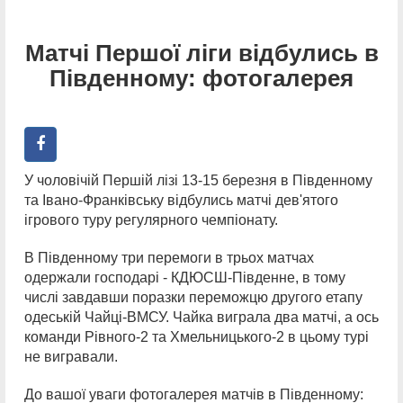
Матчі Першої ліги відбулись в
Південному: фотогалерея
У чоловічій Першій лізі 13-15 березня в Південному
та Івано-Франківську відбулись матчі дев'ятого
ігрового туру регулярного чемпіонату.
В Південному три перемоги в трьох матчах
одержали господарі - КДЮСШ-Південне, в тому
числі завдавши поразки переможцю другого етапу
одеській Чайці-ВМСУ. Чайка виграла два матчі, а ось
команди Рівного-2 та Хмельницького-2 в цьому турі
не вигравали.
До вашої уваги фотогалерея матчів в Південному: