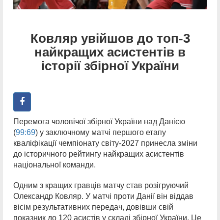
Ковляр увійшов до топ-3
найкращих асистентів в
історії збірної України
Перемога чоловічої збірної України над Данією
(
99:69
) у заключному матчі першого етапу
кваліфікації чемпіонату світу-2027 принесла зміни
до історичного рейтингу найкращих асистентів
національної команди.
Одним з кращих гравців матчу став розігруючий
Олександр Ковляр. У матчі проти Данії він віддав
вісім результативних передач, довівши свій
показник до 120 асистів у складі збірної України. Це