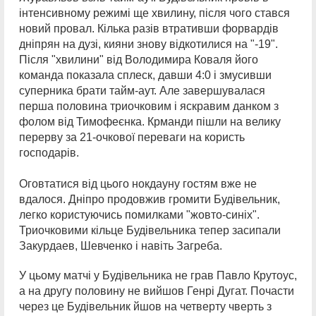
інтенсивному режимі ще хвилину, після чого стався
новий провал. Кілька разів втративши форвардів
дніпрян на дузі, кияни знову відкотилися на "-19".
Після "хвилини" від Володимира Коваля його
команда показала сплеск, давши 4:0 і змусивши
суперника брати тайм-аут. Але завершувалася
перша половина триочковим і яскравим данком з
фолом від Тимофеєнка. Крманди пішли на велику
перерву за 21-очкової переваги на користь
господарів.
Оговтатися від цього нокдауну гостям вже не
вдалося. Дніпро продовжив громити Будівельник,
легко користуючись помилками "жовто-синіх".
Триочковими кільце Будівельника тепер засипали
Закурдаев, Шевченко і навіть Загреба.
У цьому матчі у Будівельника не грав Павло Крутоус,
а на другу половину не вийшов Генрі Дугат. Почасти
через це Будівельник йшов на четверту чверть з