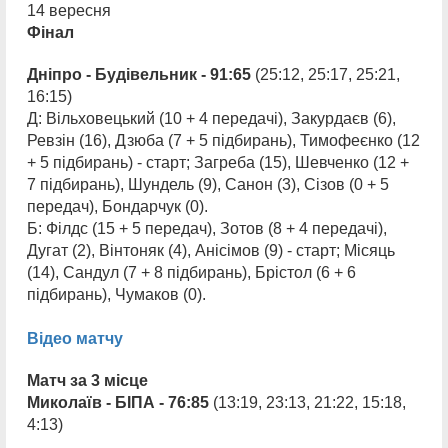
14 вересня
Фінал
Дніпро - Будівельник - 91:65
(25:12, 25:17, 25:21,
16:15)
Д: Вільховецький (10 + 4 передачі), Закурдаєв (6),
Ревзін (16), Дзюба (7 + 5 підбирань), Тимофеєнко (12
+ 5 підбирань) - старт; Загреба (15), Шевченко (12 +
7 підбирань), Шундель (9), Санон (3), Сізов (0 + 5
передач), Бондарчук (0).
Б: Філдс (15 + 5 передач), Зотов (8 + 4 передачі),
Дугат (2), Вінтоняк (4), Анісімов (9) - старт; Місяць
(14), Сандул (7 + 8 підбирань), Брістол (6 + 6
підбирань), Чумаков (0).
Відео матчу
Матч за 3 місце
Миколаїв - БІПА - 76:85
(13:19, 23:13, 21:22, 15:18,
4:13)