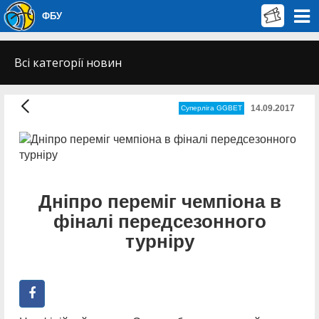
ФБУ
Всі категорії новин
14.09.2017
Суперліга GGBET
Дніпро переміг чемпіона в
фіналі передсезонного
турніру