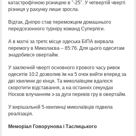
катастрофічною різницею в "-25". У четвертій чверті
різниця у рахунку лише зросла.
Відтак, Дніпро став переможцем домашнього
передсезонного турніру команд Суперліги.
А в матчі за третє місце одеська БІПА вирвала
перемогу в Миколаєва – 85:76. Для цього одеситам
знадобився овертайм.
У заключній чверті основного ігрового часу ривок
одеситів 10:2 дозволив їм на 5 очок вийти вперед за
дві хвилини до кінця. Та миколаївцям вдалося
скоротити відставання, а на останніх секундах
Носков влучанням з-за дуги перевів гру в овертайм.
У вирішальній 5-хвилинці миколаївців підвела
реалізація.
Меморіал Говорунова і Таслицького