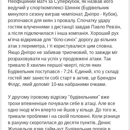
Неофіційний матч за Суперкубок, як назвав його
ведучий у спорткомплексі Шиннік (Будівельник
минулого сезону виграв чемпіонат, Дніпро - Кубок),
розпочався для киян з провалу. Спочатку удару
гостям влученнями з дистанції завдав Павло Ревзін,
а після підключилася і інша компанія. Хороший рух
м'яча відкривав для "біло-синіх" дорогу до вільних
атак з периметра, і ті користувалися цим сповна.
Якщо Дніпро не забивав триочковий, то завжди міг
розраховувати на успіх у продовжені атаки. Так
тривало 8 хвилин першої чверті, після яких
Будівельник поступався - 7:24. Єдиний, хто у складі
гостей зміг занести собі старт в актив, це Брендон
Філдс, який допоміг 10-ма набраними очками.
У другому ігровому відрізку "будівельники" вже
трохи впевненіше почували себе в атаці. Але все
одно іноді м'яч вперто не йшов у кільце. До того ж,
тривали проблеми і на своїй половині. Коли різниця
в рахунку скоротилася до десяти пунктів, Денис
Журавльов взяв тайм-аут. Будівельник провів в