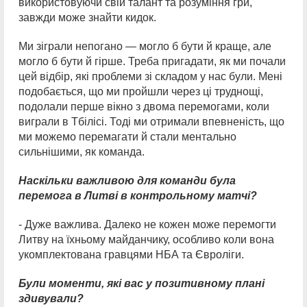
використовуючи свій талант та розуміння гри,
завжди може знайти кидок.
Ми зіграли непогано — могло б бути й краще, але
могло б бути й гірше. Треба пригадати, як ми почали
цей відбір, які проблеми зі складом у нас були. Мені
подобається, що ми пройшли через ці труднощі,
подолали перше вікно з двома перемогами, коли
виграли в Тбілісі. Тоді ми отримали впевненість, що
ми можемо перемагати й стали ментально
сильнішими, як команда.
Наскільки важливою для команди була
перемога в Литві в контрольному матчі?
- Дуже важлива. Далеко не кожен може перемогти
Литву на їхньому майданчику, особливо коли вона
укомплектована гравцями НБА та Євроліги.
Були моменти, які вас у позитивному плані
здивували?