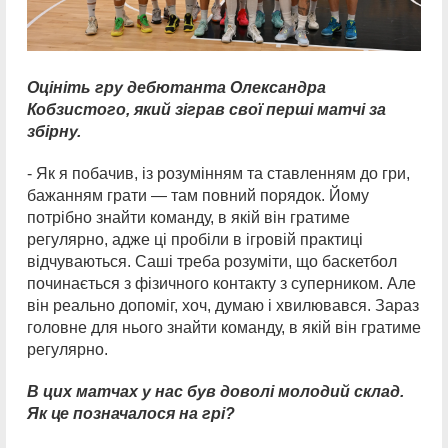
Оцініть гру дебютанта Олександра
Кобзистого, який зіграв свої перші матчі за
збірну.
- Як я побачив, із розумінням та ставленням до гри,
бажанням грати — там повний порядок. Йому
потрібно знайти команду, в якій він гратиме
регулярно, адже ці пробіли в ігровій практиці
відчуваються. Саші треба розуміти, що баскетбол
починається з фізичного контакту з суперником. Але
він реально допоміг, хоч, думаю і хвилювався. Зараз
головне для нього знайти команду, в якій він гратиме
регулярно.
В цих матчах у нас був доволі молодий склад.
Як це позначалося на грі?