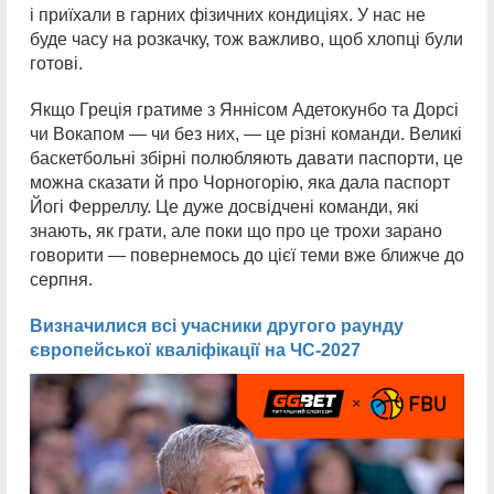
і приїхали в гарних фізичних кондиціях. У нас не
буде часу на розкачку, тож важливо, щоб хлопці були
готові.
Якщо Греція гратиме з Яннісом Адетокунбо та Дорсі
чи Вокапом — чи без них, — це різні команди. Великі
баскетбольні збірні полюбляють давати паспорти, це
можна сказати й про Чорногорію, яка дала паспорт
Йогі Ферреллу. Це дуже досвідчені команди, які
знають, як грати, але поки що про це трохи зарано
говорити — повернемось до цієї теми вже ближче до
серпня.
Визначилися всі учасники другого раунду
європейської кваліфікації на ЧС-2027