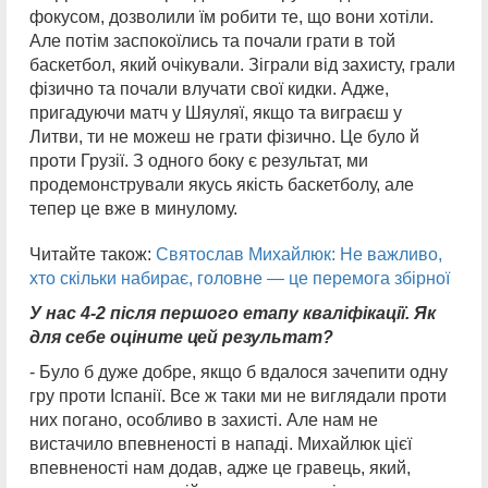
фокусом, дозволили їм робити те, що вони хотіли.
Але потім заспокоїлись та почали грати в той
баскетбол, який очікували. Зіграли від захисту, грали
фізично та почали влучати свої кидки. Адже,
пригадуючи матч у Шяуляї, якщо та виграєш у
Литви, ти не можеш не грати фізично. Це було й
проти Грузії. З одного боку є результат, ми
продемонстрували якусь якість баскетболу, але
тепер це вже в минулому.
Читайте також:
Святослав Михайлюк: Не важливо,
хто скільки набирає, головне — це перемога збірної
У нас 4-2 після першого етапу кваліфікації. Як
для себе оціните цей результат?
- Було б дуже добре, якщо б вдалося зачепити одну
гру проти Іспанії. Все ж таки ми не виглядали проти
них погано, особливо в захисті. Але нам не
вистачило впевненості в нападі. Михайлюк цієї
впевненості нам додав, адже це гравець, який,