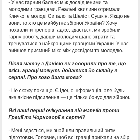
- У нас гарний баланс між досвідченими та
молодими гравцями. Реальні хвилини отримали
Кличко, є молоді Сипало та Шеліст, Сушкін. Якщо не
вони, то хто це майбутнє збірної України? Хочу
похвалити тренерів, адже, здається, ми зробили
гарну роботу, давши молодим шанс зіграти та
тренуватися з найкращими гравцями України. У нас
вийшов приємний мікс між досвідом та молоддю.
Після матчу з Данією ви говорили про те, що
якісь гравці можуть додатися до складу в
серпні. Про кого йшла мова?
- Не скажу поки що. Є ідеї, є інформація, але будь-
яке якісне підсилення — це тільки бонус для збірної.
Які ваші перші очікування від матчів проти
Греції та Чорногорії в серпні?
- Мені здається, ми знайшли правильний ритм
підготовки. Головне, щоб всі гравці приїхали на збір