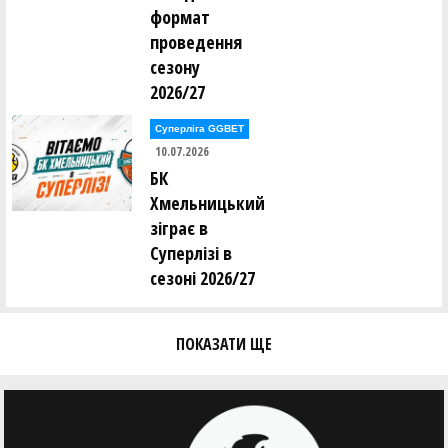
формат
проведення
сезону
2026/27
Суперліга GGBET
10.07.2026
БК
Хмельницький
зіграє в
Суперлізі в
сезоні 2026/27
ПОКАЗАТИ ЩЕ