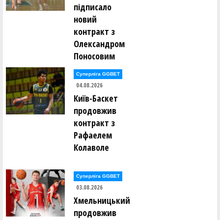
підписало
Віталій Чернега ()
новий
контракт з
Лариса Шабанова ()
Олександром
Віктор Школьнік ()
Поносовим
Оксана Ягодзинська ()
Суперліга GGBET
Total players: 45
04.08.2026
Київ-Баскет
продовжив
контракт з
Рафаелем
Колаволе
Суперліга GGBET
03.08.2026
Хмельницький
продовжив