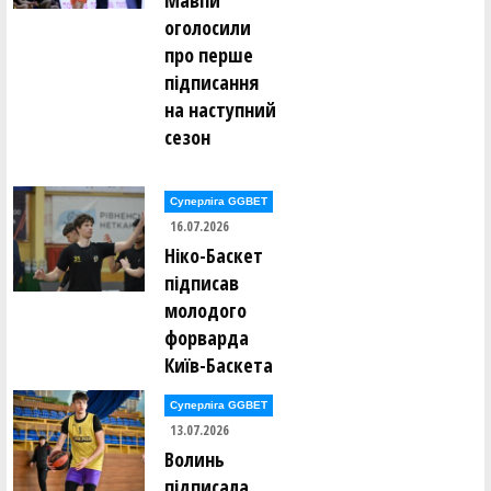
Мавпи
оголосили
про перше
підписання
на наступний
сезон
Суперліга GGBET
16.07.2026
Ніко-Баскет
підписав
молодого
форварда
Київ-Баскета
Суперліга GGBET
13.07.2026
Волинь
підписала