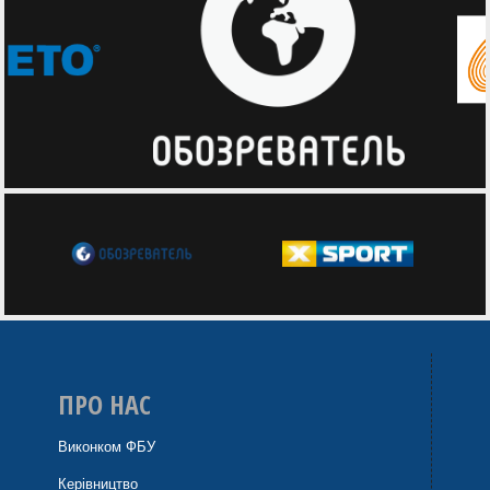
ПРО НАС
Виконком ФБУ
Керівництво