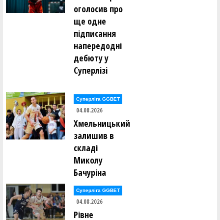
Ігор Педьєв ()
оголосив про
Валентин Поляков ()
ще одне
Владислав Пустогаров ()
підписання
напередодні
Роман Рижик ()
дебюту у
Олег Рубан ()
Суперлізі
Валентин Сліпуха ()
Юрій Соболєв ()
Суперліга GGBET
04.08.2026
Борис Сосновський ()
Хмельницький
Богдан Стеценко ()
залишив в
Сергій Тисленко ()
складі
Миколу
Петро Ткачук ()
Бачуріна
Ольга Хоменко ()
Ольга Хомич ()
Суперліга GGBET
04.08.2026
Ігор Хошаба ()
Рівне