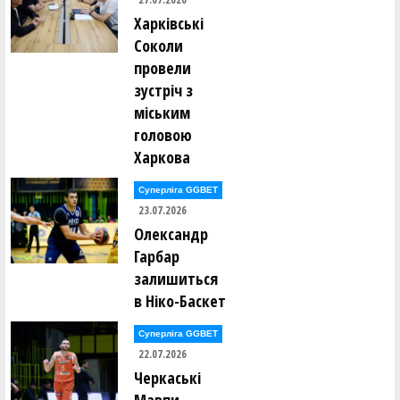
Харківські
Соколи
провели
зустріч з
міським
головою
Харкова
Суперліга GGBET
23.07.2026
Олександр
Гарбар
залишиться
в Ніко-Баскет
Суперліга GGBET
22.07.2026
Черкаські