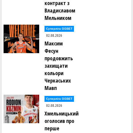
контракт з
Владиславом
Мельником
Суперліга GGBET
02.08.2026
Максим
Фесун
продовжить
захищати
кольори
Черкаських
Мавп
Суперліга GGBET
02.08.2026
Хмельницький
оголосив про
перше