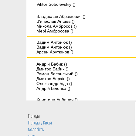
Viktor Sobolevskiy ()
Владислав Абрамович ()
В'ячеслав Агішев ()
Микола Амбросов ()
Мері Амбросова ()
Вадим Антонюк ()
Вадим Антонюк ()
Арсен Арутюнов ()
Андрій Бабик ()
Дмитро Бабик ()
Роман Басанський ()
Дмитро Берхін ()
Олександр Біда ()
Андрій Біленко ()
Христина Бобанич ()
Дмитро Бовсунюк ()
Микита Богатирьов ()
Віктор Боженар ()
Погода
Ігор Борсук ()
Погода у
Києві
Олександр Буханевич ()
вологість: