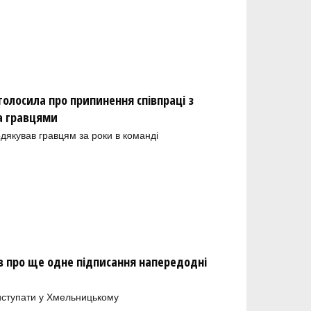
олосила про припинення співпраці з
а гравцями
одякував гравцям за роки в команді
 про ще одне підписання напередодні
иступати у Хмельницькому