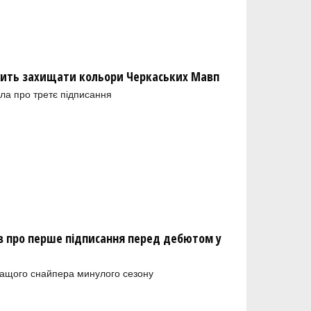
ить захищати кольори Черкаських Мавп
ла про третє підписання
 про перше підписання перед дебютом у
ращого снайпера минулого сезону