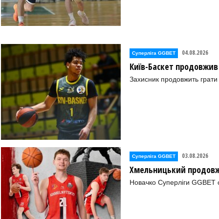
04.08.2026
Суперліга GGBET
Київ-Баскет продовжив
Захисник продовжить грати 
03.08.2026
Суперліга GGBET
Хмельницький продовж
Новачко Суперліги GGBET о