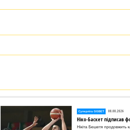
08.08.2026
Суперліга GGBET
Ніко-Баскет підписав ф
Нікіта Бешетя продовжить к