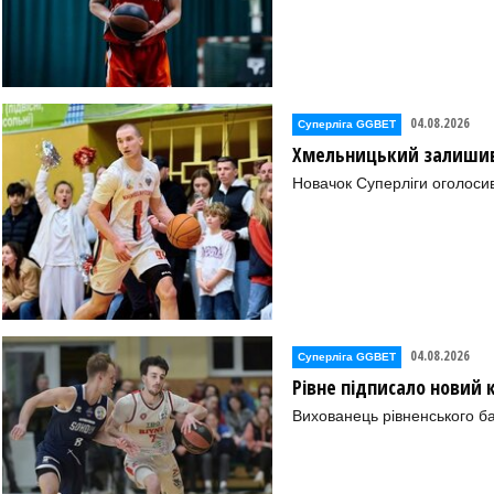
04.08.2026
Суперліга GGBET
Хмельницький залишив 
Новачок Суперліги оголоси
04.08.2026
Суперліга GGBET
Рівне підписало новий
Вихованець рівненського ба