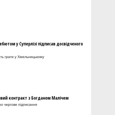
бютом у Суперлізі підписав досвідченого
ть грати у Хмельницькому
новий контракт з Богданом Малічем
ро чергове підписання