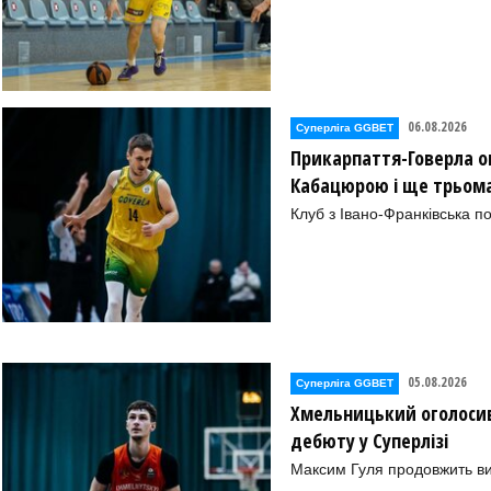
06.08.2026
Суперліга GGBET
Прикарпаття-Говерла ог
Кабацюрою і ще трьом
Клуб з Івано-Франківська п
05.08.2026
Суперліга GGBET
Хмельницький оголосив
дебюту у Суперлізі
Максим Гуля продовжить в