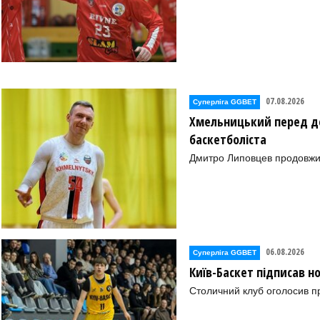
07.08.2026
Суперліга GGBET
Хмельницький перед де
баскетболіста
Дмитро Липовцев продовжи
06.08.2026
Суперліга GGBET
Київ-Баскет підписав 
Столичний клуб оголосив п