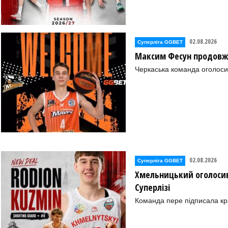
02.08.2026
Суперліга GGBET
Максим Фесун продовж
Черкаська команда оголоси
02.08.2026
Суперліга GGBET
Хмельницький оголосив
Суперлізі
Команда пере підписала к