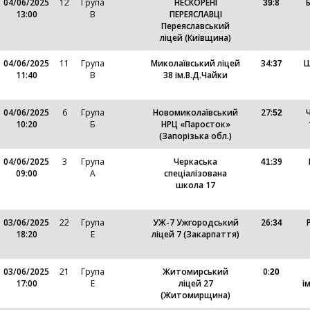
04/06/2025
12
Група
НЕСКОРЕНІ
:
8
39
13:00
В
ПЕРЕЯСЛАВЦІ
Переяславський
ліцей (Київщина)
04/06/2025
11
Група
Миколаївський ліцей
34
:
Ш
37
11:40
В
38 ім.В.Д.Чайки
04/06/2025
6
Група
Новомиколаївський
27
:
52
10:20
Б
НРЦ «Паросток»
(Запорізька обл.)
04/06/2025
3
Група
Черкаська
:
39
41
09:00
А
спеціалізована
школа 17
03/06/2025
22
Група
УЖ-7 Ужгородський
26
:
34
18:20
Е
ліцей 7 (Закарпаття)
03/06/2025
21
Група
Житомирський
0
:
20
17:00
Е
ліцей 27
і
(Житомирщина)