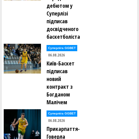
дебютом у
Суперлізі
підписав
досвідченого
баскетболіста
Суперліга GGBET
06.08.2026
Київ-Баскет
підписав
новий
контракт з
Богданом
Малічем
Суперліга GGBET
06.08.2026
Прикарпаття-
Говерла