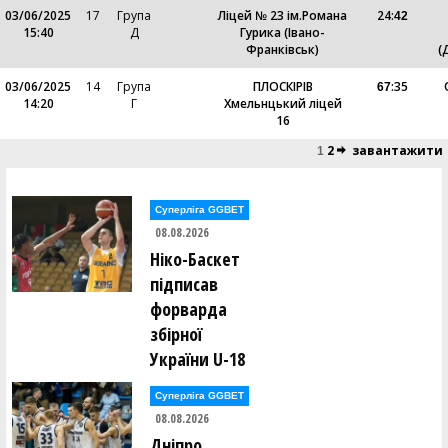
03/06/2025
17
Група
Ліцей № 23 ім.Романа
24
:
42
15:40
Д
Гурика (Івано-
Франківськ)
(
03/06/2025
14
Група
ПЛОСКІРІВ
:
35
67
14:20
Г
Хмельнцький ліцей
16
2
завантажити
1
Суперліга GGBET
08.08.2026
Ніко-Баскет
підписав
форварда
збірної
України U-18
Суперліга GGBET
08.08.2026
Дніпро