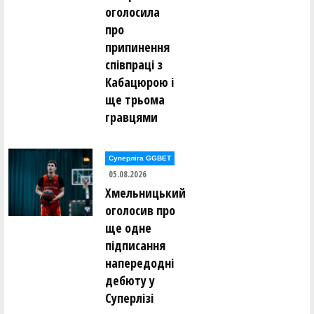
оголосила
про
припинення
співпраці з
Кабацюрою і
ще трьома
гравцями
Суперліга GGBET
05.08.2026
Хмельницький
оголосив про
ще одне
підписання
напередодні
дебюту у
Суперлізі