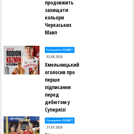
продовжить
захищати
кольори
Черкаських
Мавп
Суперліга GGBET
02.08.2026
Хмельницький
оголосив про
перше
підписання
перед
дебютом у
Суперлізі
Суперліга GGBET
31.07.2026