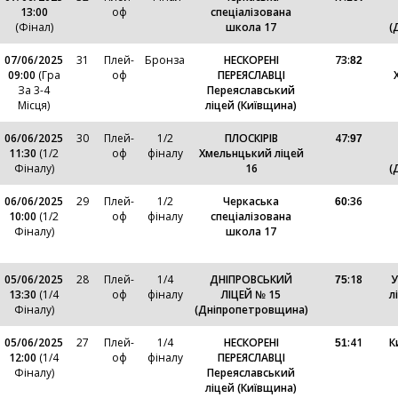
13:00
оф
спеціалізована
(Фінал)
школа 17
(
07/06/2025
31
Плей-
Бронза
НЕСКОРЕНІ
73
:
82
09:00
(Гра
оф
ПЕРЕЯСЛАВЦІ
За 3-4
Переяславський
Місця)
ліцей (Київщина)
06/06/2025
30
Плей-
1/2
ПЛОСКІРІВ
47
:
97
11:30
(1/2
оф
фіналу
Хмельнцький ліцей
Фіналу)
16
(
06/06/2025
29
Плей-
1/2
Черкаська
:
36
60
10:00
(1/2
оф
фіналу
спеціалізована
Фіналу)
школа 17
05/06/2025
28
Плей-
1/4
ДНІПРОВСЬКИЙ
:
18
У
75
13:30
(1/4
оф
фіналу
ЛІЦЕЙ № 15
л
Фіналу)
(Дніпропетровщина)
05/06/2025
27
Плей-
1/4
НЕСКОРЕНІ
:
41
К
51
12:00
(1/4
оф
фіналу
ПЕРЕЯСЛАВЦІ
Фіналу)
Переяславський
ліцей (Київщина)