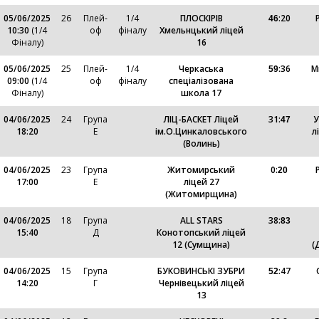
05/06/2025
26
Плей-
1/4
ПЛОСКІРІВ
:
20
46
10:30
(1/4
оф
фіналу
Хмельнцький ліцей
Фіналу)
16
05/06/2025
25
Плей-
1/4
Черкаська
:
36
М
59
09:00
(1/4
оф
фіналу
спеціалізована
Фіналу)
школа 17
04/06/2025
24
Група
ЛІЦ-БАСКЕТ Ліцей
31
:
У
47
18:20
Е
ім.О.Цинкаловського
л
(Волинь)
04/06/2025
23
Група
Житомирський
0
:
20
17:00
Е
ліцей 27
(Житомирщина)
04/06/2025
18
Група
ALL STARS
38
:
83
15:40
Д
Конотопський ліцей
12 (Сумщина)
(
04/06/2025
15
Група
БУКОВИНСЬКІ ЗУБРИ
:
47
52
14:20
Г
Чернівецький ліцей
13