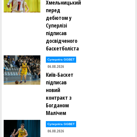
Хмельницький
перед
Матвій Білозоров (ШАХТАР Шептицька гімназія 12
(Львівщина))
дебютом у
Суперлізі
Данііл Білочицький (ALL STARS Конотопський ліцей 12
підписав
(Сумщина))
досвідченого
баскетболіста
Владислав Біляй (НЕСКОРЕНІ ПЕРЕЯСЛАВЦІ
Переяславський ліцей (Київщина))
Суперліга GGBET
06.08.2026
Даниїл Борисов (БЕНГАЛЬСЬКІ ТІГРИ Ліцей № 14
Київ-Баскет
"Здоров'я" (Полтава))
підписав
Сергій Ботнар (Миколаївський ліцей 38 ім.В.Д.Чайки)
новий
контракт з
Дмитро Будніков (Київська гімназія 201)
Богданом
Малічем
Владислав Бутович (НЕСКОРЕНІ ПЕРЕЯСЛАВЦІ
Переяславський ліцей (Київщина))
Суперліга GGBET
06.08.2026