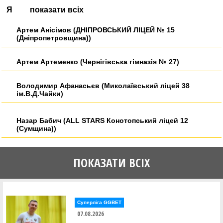
Я
показати всіх
Артем Анісімов (ДНІПРОВСЬКИЙ ЛІЦЕЙ № 15
(Дніпропетровщина))
Артем Артеменко (Чернігівська гімназія № 27)
Володимир Афанасьєв (Миколаївський ліцей 38
ім.В.Д.Чайки)
Назар Бабич (ALL STARS Конотопський ліцей 12
(Сумщина))
Святослав Байрак (Чортківський ліцей 1
ПОКАЗАТИ ВСІХ
(Тернопільщина))
Олександр Балажак (УЖ-7 Ужгородський ліцей 7
(Закарпаття))
Суперліга GGBET
07.08.2026
Олександр Бєсєдін (Київська гімназія 201)