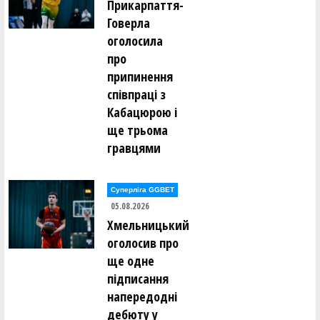
Максим Бутович (НЕСКОРЕНІ ПЕРЕЯСЛАВЦІ
Прикарпаття-
Переяславський ліцей (Київщина))
Говерла
оголосила
Микола Вакулов (ДНІПРОВСЬКИЙ ЛІЦЕЙ № 15
про
(Дніпропетровщина))
припинення
співпраці з
Владислав Варода (Чортківський ліцей 1
(Тернопільщина))
Кабацюрою і
ще трьома
Владислав Василович (БУКОВИНСЬКІ ЗУБРИ
гравцями
Чернівецький ліцей 13)
Кирило Васильєв (ДНІПРОВСЬКИЙ ЛІЦЕЙ № 15
Суперліга GGBET
(Дніпропетровщина))
05.08.2026
Хмельницький
Володимир Вахновський (Черкаська спеціалізована
оголосив про
школа 17)
ще одне
підписання
Максим Вашків (ШАХТАР Шептицька гімназія 12
(Львівщина))
напередодні
дебюту у