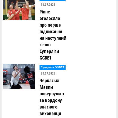
31.07.2026
Нікіта Дробот (БУКОВИНСЬКІ ЗУБРИ Чернівецький ліцей
13)
Рівне
оголосило
Нікіта Дрофа (ALL STARS Конотопський ліцей 12
про перше
(Сумщина))
підписання
на наступний
В'ячеслав Дудаш (УЖ-7 Ужгородський ліцей 7
(Закарпаття))
сезон
Суперліги
Олег Дудік (ЛІЦ-БАСКЕТ Ліцей ім.О.Цинкаловського
GGBET
(Волинь))
Суперліга GGBET
Платон Думенко (ПЛОСКІРІВ Хмельнцький ліцей 16)
30.07.2026
Черкаські
Кирило Дунаєвський (Бершадський ліцей (Вінниччина))
Мавпи
повернули з-
Матвій Дяченко (Черкаська спеціалізована школа 17)
за кордону
власного
Ростислав Ємельянов (ДНІПРОВСЬКИЙ ЛІЦЕЙ № 15
вихованця
(Дніпропетровщина))