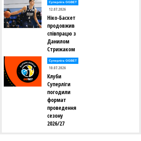
Суперліга GGBET
12.07.2026
Даніїл Кощей (Бершадський ліцей (Вінниччина))
Ніко-Баскет
продовжив
Матвій Кравець (ДНІПРОВСЬКИЙ ЛІЦЕЙ № 15
(Дніпропетровщина))
співпрацю з
Данилом
Максим Крен (ДНІПРОВСЬКИЙ ЛІЦЕЙ № 15
Стрижаком
(Дніпропетровщина))
Суперліга GGBET
Єгор Кривульський (Житомирський ліцей 27
10.07.2026
(Житомирщина))
Клуби
Суперліги
Михайло Кудрявцев (УЖ-7 Ужгородський ліцей 7
погодили
(Закарпаття))
формат
Микита Кулінок (Одеський ліцей 65)
проведення
сезону
Олексій Купринюк (Житомирський ліцей 27
2026/27
(Житомирщина))