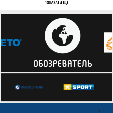
Владислав Курочкін (Новомиколаївський НРЦ
ПОКАЗАТИ ЩЕ
«Паросток» (Запорізька обл.))
Михайло Кухарчук (РІВНЕНСЬКИЙ ЛІЦЕЙ 28)
Олександр Кухарчук (РІВНЕНСЬКИЙ ЛІЦЕЙ 28)
Дмитро Кушнір (Київська гімназія 201)
Максим Латишев (Київська гімназія 201)
Нікіта Левчук (РІВНЕНСЬКИЙ ЛІЦЕЙ 28)
Богдан Лихолат (ПЛОСКІРІВ Хмельнцький ліцей 16)
Святослав Лихолат (ПЛОСКІРІВ Хмельнцький ліцей 16)
Дмитро Лозбін (НЕСКОРЕНІ ПЕРЕЯСЛАВЦІ
Переяславський ліцей (Київщина))