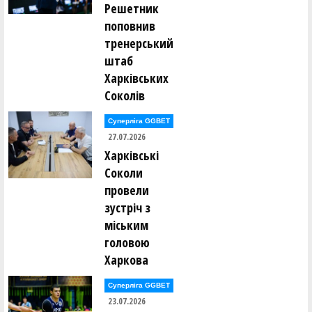
Решетник
поповнив
тренерський
штаб
Харківських
Соколів
Суперліга GGBET
27.07.2026
Харківські
Соколи
провели
зустріч з
міським
головою
Харкова
Суперліга GGBET
23.07.2026