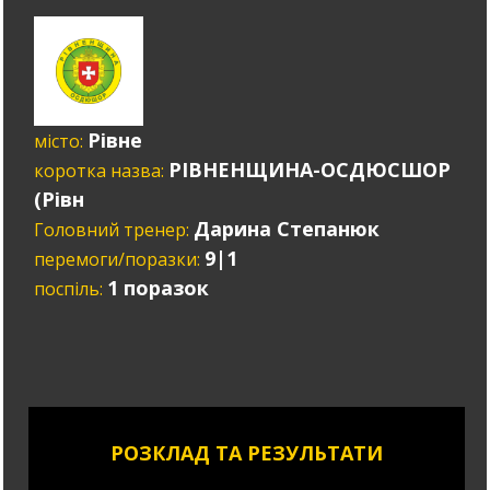
Рівне
місто:
РІВНЕНЩИНА-ОСДЮСШОР
коротка назва:
(Рівн
Дарина Степанюк
Головний тренер:
9|1
перемоги/поразки:
1 поразок
поспіль:
РОЗКЛАД ТА РЕЗУЛЬТАТИ