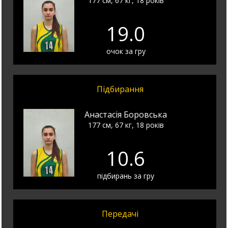
177 см, 67 кг, 18 років
19.0
очок за гру
Підбирання
Анастасія Боровська
177 см, 67 кг, 18 років
10.6
підбирань за гру
Передачі