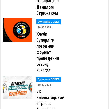
співпрацю з
Данилом
Стрижаком
Суперліга GGBET
10.07.2026
Клуби
Суперліги
погодили
формат
проведення
сезону
2026/27
Суперліга GGBET
10.07.2026
БК
Хмельницький
зіграє в