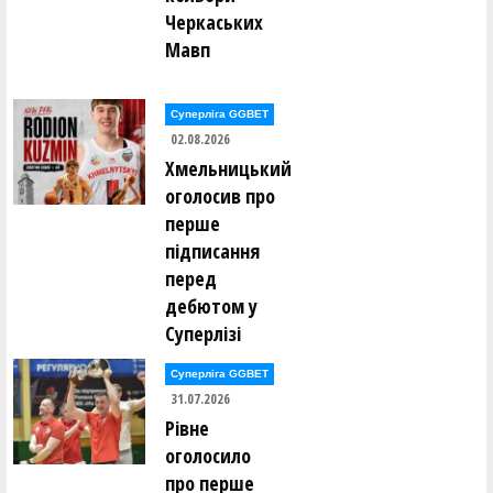
Черкаських
Мавп
Суперліга GGBET
02.08.2026
Хмельницький
оголосив про
перше
підписання
перед
дебютом у
Суперлізі
Суперліга GGBET
31.07.2026
Рівне
оголосило
про перше